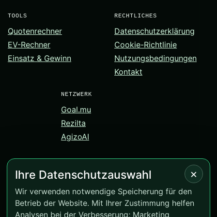
TOOLS
RECHTLICHES
Quotenrechner
Datenschutzerklärung
EV-Rechner
Cookie-Richtlinie
Einsatz & Gewinn
Nutzungsbedingungen
Kontakt
NETZWERK
Goal.mu
Rezilta
AgizoAI
×
Ihre Datenschutzauswahl
© 2026 Correct-Score.net. Alle Rechte vorbehalten.
Wir verwenden notwendige Speicherung für den
Betrieb der Website. Mit Ihrer Zustimmung helfen
Version 4.0.12
Analysen bei der Verbesserung; Marketing