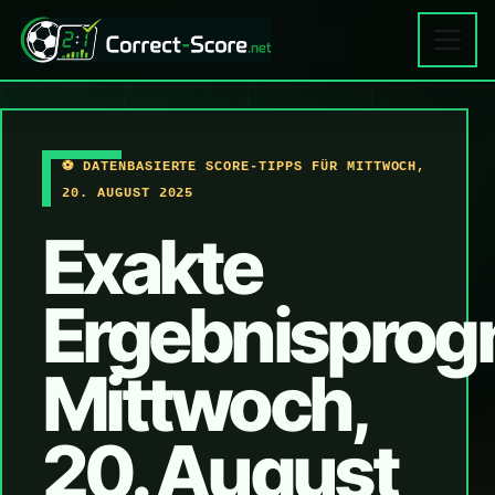
⚽ DATENBASIERTE SCORE-TIPPS FÜR MITTWOCH,
20. AUGUST 2025
Exakte
Ergebnisprog
Mittwoch,
20. August