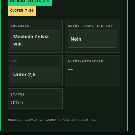
MACHIDA ZELVIA 2-0
QUOTEN 7.50
ERGEBNIS
BEIDE TEAMS TREFFEN
Machida Zelvia
Nein
win
Ü/U
ALTERNATIVSCORE
—
Unter 2,5
STATUS
Offen
MACHIDA ZELVIA VS GAMBA OSAKA
TIPPGEBER: CS