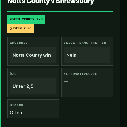
Notts County v Shrewsbury
NOTTS COUNTY 2-0
QUOTEN 7.50
ERGEBNIS
BEIDE TEAMS TREFFEN
Notts County win
Nein
Ü/U
ALTERNATIVSCORE
—
Unter 2,5
STATUS
Offen