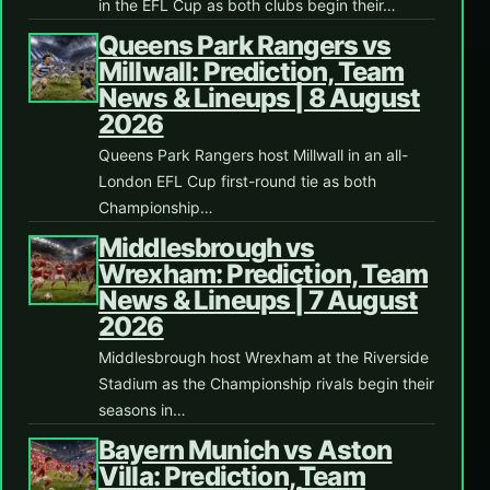
in the EFL Cup as both clubs begin their…
Queens Park Rangers vs
Millwall: Prediction, Team
News & Lineups | 8 August
2026
Queens Park Rangers host Millwall in an all-
London EFL Cup first-round tie as both
Championship…
Middlesbrough vs
Wrexham: Prediction, Team
News & Lineups | 7 August
2026
Middlesbrough host Wrexham at the Riverside
Stadium as the Championship rivals begin their
seasons in…
Bayern Munich vs Aston
Villa: Prediction, Team