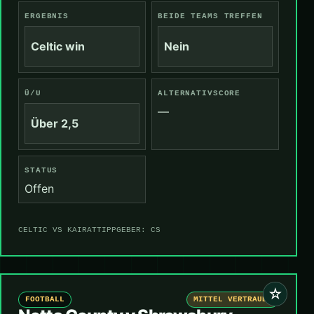
ERGEBNIS
BEIDE TEAMS TREFFEN
Celtic win
Nein
Ü/U
ALTERNATIVSCORE
—
Über 2,5
STATUS
Offen
CELTIC VS KAIRAT
TIPPGEBER: CS
☆
FOOTBALL
MITTEL VERTRAUEN