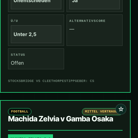
Unentschieden
Ja
Ü/U
ALTERNATIVSCORE
—
Unter 2,5
STATUS
Offen
STOCKSBRIDGE VS CLEETHORPES
TIPPGEBER: CS
☆
FOOTBALL
MITTEL VERTRAUEN
Machida Zelvia v Gamba Osaka