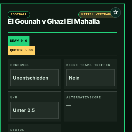
☆
FOOTBALL
MITTEL VERTRAUEN
El Gounah v Ghazl El Mahalla
DRAW 0-0
QUOTEN 5.00
ERGEBNIS
BEIDE TEAMS TREFFEN
Unentschieden
Nein
Ü/U
ALTERNATIVSCORE
—
Unter 2,5
STATUS