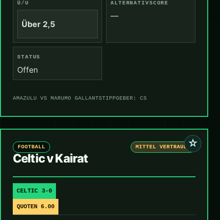
Ü/U
ALTERNATIVSCORE
—
Über 2,5
STATUS
Offen
AMAZULU VS MARUMO GALLANTS
TIPPGEBER: CS
☆
FOOTBALL
MITTEL VERTRAUEN
Celtic v Kairat
CELTIC 3-0
QUOTEN 6.00