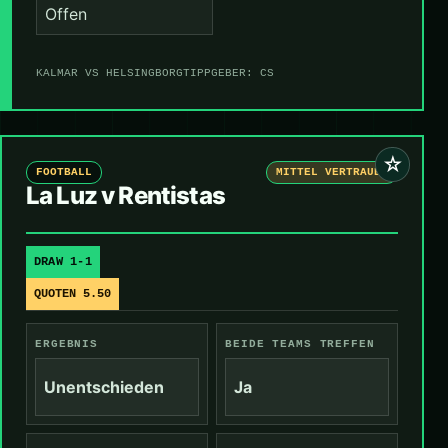
Offen
KALMAR VS HELSINGBORG
TIPPGEBER: CS
☆
FOOTBALL
MITTEL VERTRAUEN
La Luz v Rentistas
DRAW 1-1
QUOTEN 5.50
ERGEBNIS
BEIDE TEAMS TREFFEN
Unentschieden
Ja