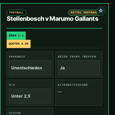
☆
FOOTBALL
MITTEL VERTRAUEN
Stellenbosch v Marumo Gallants
DRAW 1-1
QUOTEN 6.00
ERGEBNIS
BEIDE TEAMS TREFFEN
Unentschieden
Ja
Ü/U
ALTERNATIVSCORE
—
Unter 2,5
STATUS