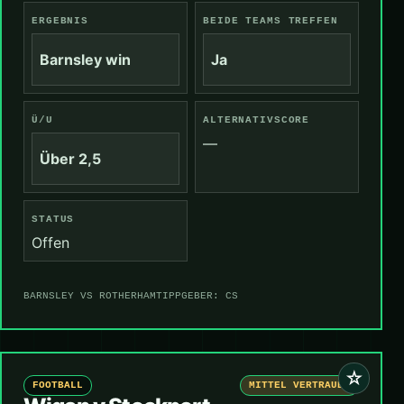
ERGEBNIS
BEIDE TEAMS TREFFEN
Barnsley win
Ja
Ü/U
ALTERNATIVSCORE
—
Über 2,5
STATUS
Offen
BARNSLEY VS ROTHERHAM
TIPPGEBER: CS
☆
FOOTBALL
MITTEL VERTRAUEN