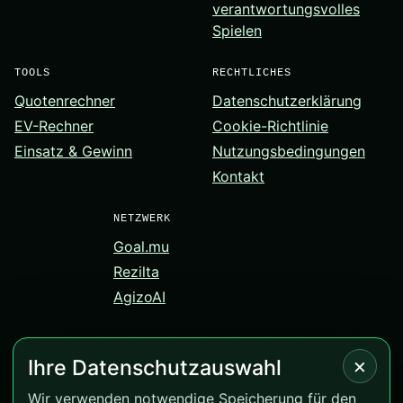
verantwortungsvolles
Spielen
TOOLS
RECHTLICHES
Quotenrechner
Datenschutzerklärung
EV-Rechner
Cookie-Richtlinie
Einsatz & Gewinn
Nutzungsbedingungen
Kontakt
NETZWERK
Goal.mu
Rezilta
AgizoAI
×
Ihre Datenschutzauswahl
© 2026 Correct-Score.net. Alle Rechte vorbehalten.
Wir verwenden notwendige Speicherung für den