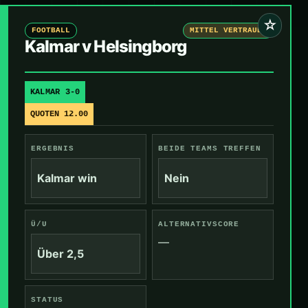
☆
FOOTBALL
MITTEL VERTRAUEN
Kalmar v Helsingborg
KALMAR 3-0
QUOTEN 12.00
ERGEBNIS
BEIDE TEAMS TREFFEN
Kalmar win
Nein
Ü/U
ALTERNATIVSCORE
—
Über 2,5
STATUS