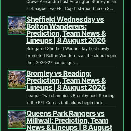
Crewe Alexandra host Accrington Stanley in an
all-League Two EFL Cup first-round tie on 8…
Sheffield Wednesday vs
Bolton Wanderers:
Prediction, Team News &
Lineups | 8 August 2026
Relegated Sheffield Wednesday host newly
promoted Bolton Wanderers as the clubs begin
their 2026-27 campaigns…
Bromley vs Reading:
Prediction, Team News &
Lineups | 8 August 2026
League Two champions Bromley host Reading
in the EFL Cup as both clubs begin their…
Queens Park Rangers vs
Millwall: Prediction, Team
News & Lineups | 8 August