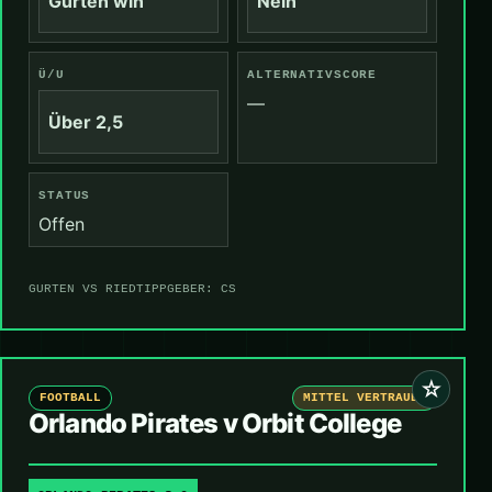
Gurten win
Nein
Ü/U
ALTERNATIVSCORE
—
Über 2,5
STATUS
Offen
GURTEN VS RIED
TIPPGEBER: CS
☆
FOOTBALL
MITTEL VERTRAUEN
Orlando Pirates v Orbit College