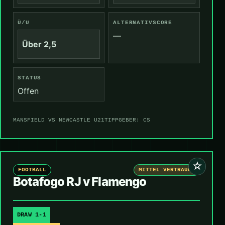
Ü/U
ALTERNATIVSCORE
—
Über 2,5
STATUS
Offen
MANSFIELD VS NEWCASTLE U21
TIPPGEBER: CS
☆
FOOTBALL
MITTEL VERTRAUEN
Botafogo RJ v Flamengo
DRAW 1-1