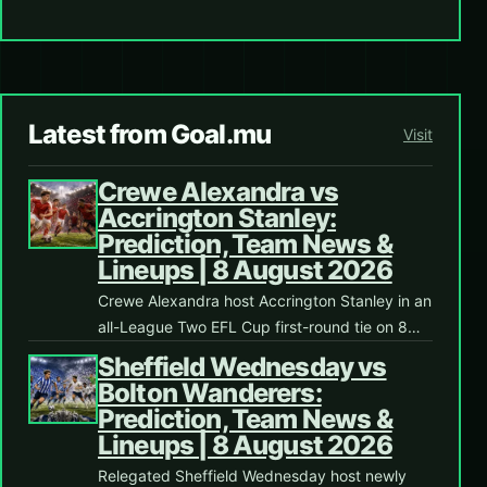
Latest from Goal.mu
Visit
Crewe Alexandra vs
Accrington Stanley:
Prediction, Team News &
Lineups | 8 August 2026
Crewe Alexandra host Accrington Stanley in an
all-League Two EFL Cup first-round tie on 8…
Sheffield Wednesday vs
Bolton Wanderers:
Prediction, Team News &
Lineups | 8 August 2026
Relegated Sheffield Wednesday host newly