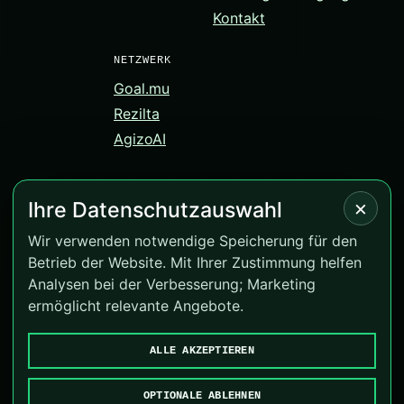
Kontakt
NETZWERK
Goal.mu
Rezilta
AgizoAI
×
Ihre Datenschutzauswahl
© 2026 Correct-Score.net. Alle Rechte vorbehalten.
Wir verwenden notwendige Speicherung für den
Betrieb der Website. Mit Ihrer Zustimmung helfen
Version 4.0.16
Analysen bei der Verbesserung; Marketing
BeGambleAware
·
GamCare
ermöglicht relevante Angebote.
Cookies verwalten
ALLE AKZEPTIEREN
Goal.mu
·
Rezilta
·
AgizoAI
OPTIONALE ABLEHNEN