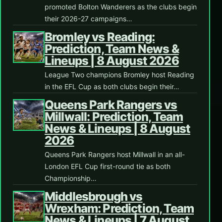
promoted Bolton Wanderers as the clubs begin
their 2026-27 campaigns…
Bromley vs Reading:
Prediction, Team News &
Lineups | 8 August 2026
League Two champions Bromley host Reading
in the EFL Cup as both clubs begin their…
Queens Park Rangers vs
Millwall: Prediction, Team
News & Lineups | 8 August
2026
Queens Park Rangers host Millwall in an all-
London EFL Cup first-round tie as both
Championship…
Middlesbrough vs
Wrexham: Prediction, Team
News & Lineups | 7 August