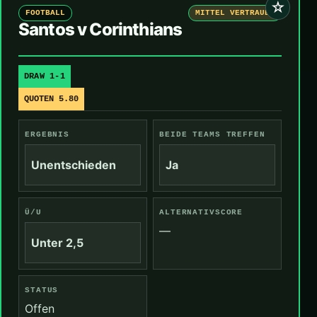
☆
FOOTBALL
MITTEL VERTRAUEN
Santos v Corinthians
DRAW 1-1
QUOTEN 5.80
ERGEBNIS
BEIDE TEAMS TREFFEN
Unentschieden
Ja
Ü/U
ALTERNATIVSCORE
—
Unter 2,5
STATUS
Offen