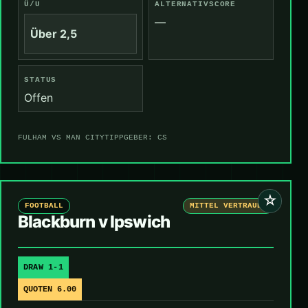
Ü/U
ALTERNATIVSCORE
—
Über 2,5
STATUS
Offen
FULHAM VS MAN CITY
TIPPGEBER: CS
☆
FOOTBALL
MITTEL VERTRAUEN
Blackburn v Ipswich
DRAW 1-1
QUOTEN 6.00