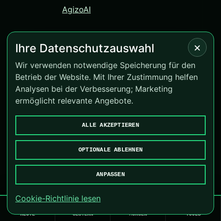
AgizoAI
×
Ihre Datenschutzauswahl
© 2026 Correct-Score.net. Alle Rechte vorbehalten.
Wir verwenden notwendige Speicherung für den
Betrieb der Website. Mit Ihrer Zustimmung helfen
Version 4.0.12
Analysen bei der Verbesserung; Marketing
BeGambleAware
·
GamCare
ermöglicht relevante Angebote.
Cookies verwalten
ALLE AKZEPTIEREN
Goal.mu
·
Rezilta
·
AgizoAI
OPTIONALE ABLEHNEN
ANPASSEN
Cookie-Richtlinie lesen
🏠
←
🔥
🧮
HEUTE
GESTERN
MORGEN
TOOLS