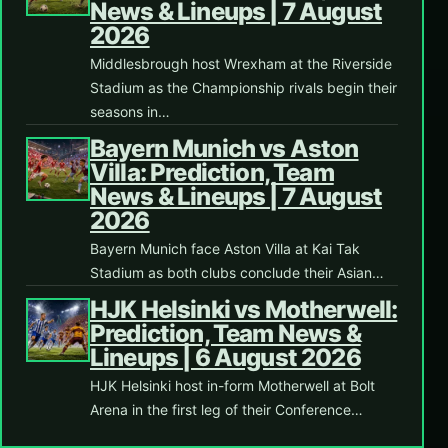
News & Lineups | 7 August
2026
Middlesbrough host Wrexham at the Riverside
Stadium as the Championship rivals begin their
seasons in…
Bayern Munich vs Aston
Villa: Prediction, Team
News & Lineups | 7 August
2026
Bayern Munich face Aston Villa at Kai Tak
Stadium as both clubs conclude their Asian…
HJK Helsinki vs Motherwell:
Prediction, Team News &
Lineups | 6 August 2026
HJK Helsinki host in-form Motherwell at Bolt
Arena in the first leg of their Conference…