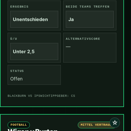
ERGEBNIS
BEIDE TEAMS TREFFEN
Unentschieden
Ja
Ü/U
ALTERNATIVSCORE
—
Unter 2,5
STATUS
Offen
BLACKBURN VS IPSWICH
TIPPGEBER: CS
☆
FOOTBALL
MITTEL VERTRAUEN