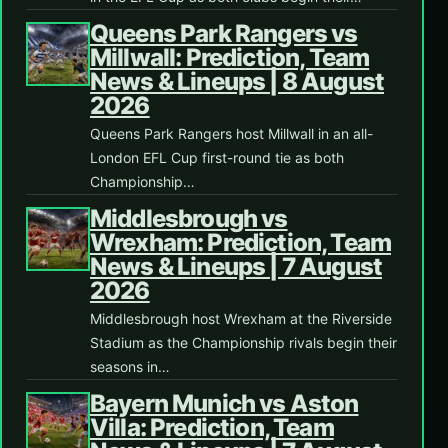
Queens Park Rangers vs
Millwall: Prediction, Team
News & Lineups | 8 August
2026
Queens Park Rangers host Millwall in an all-
London EFL Cup first-round tie as both
Championship…
Middlesbrough vs
Wrexham: Prediction, Team
News & Lineups | 7 August
2026
Middlesbrough host Wrexham at the Riverside
Stadium as the Championship rivals begin their
seasons in…
Bayern Munich vs Aston
Villa: Prediction, Team