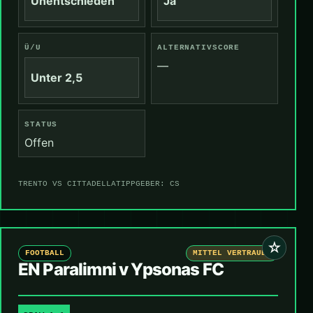
Unentschieden
Ja
Ü/U
ALTERNATIVSCORE
—
Unter 2,5
STATUS
Offen
TRENTO VS CITTADELLA
TIPPGEBER: CS
☆
FOOTBALL
MITTEL VERTRAUEN
EN Paralimni v Ypsonas FC