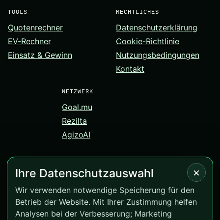
TOOLS
RECHTLICHES
Quotenrechner
Datenschutzerklärung
EV-Rechner
Cookie-Richtlinie
Einsatz & Gewinn
Nutzungsbedingungen
Kontakt
NETZWERK
Goal.mu
Rezilta
AgizoAI
×
Ihre Datenschutzauswahl
© 2026 Correct-Score.net. Alle Rechte vorbehalten.
Wir verwenden notwendige Speicherung für den
Betrieb der Website. Mit Ihrer Zustimmung helfen
Version 4.0.13
Analysen bei der Verbesserung; Marketing
BeGambleAware
·
GamCare