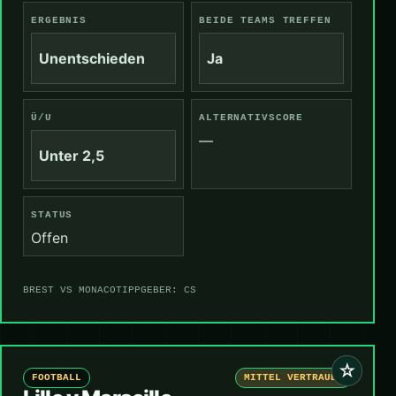
ERGEBNIS
BEIDE TEAMS TREFFEN
Unentschieden
Ja
Ü/U
ALTERNATIVSCORE
—
Unter 2,5
STATUS
Offen
BREST VS MONACO
TIPPGEBER: CS
☆
FOOTBALL
MITTEL VERTRAUEN