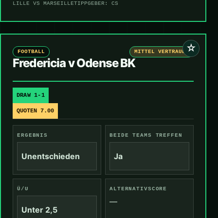
LILLE VS MARSEILLE
TIPPGEBER: CS
☆
FOOTBALL
MITTEL VERTRAUEN
Fredericia v Odense BK
DRAW 1-1
QUOTEN 7.00
ERGEBNIS
BEIDE TEAMS TREFFEN
Unentschieden
Ja
Ü/U
ALTERNATIVSCORE
—
Unter 2,5