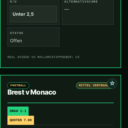
Ü/U
ALTERNATIVSCORE
—
Unter 2,5
STATUS
Offen
REAL OVIEDO VS MALLORCA
TIPPGEBER: CS
☆
FOOTBALL
MITTEL VERTRAUEN
Brest v Monaco
DRAW 1-1
QUOTEN 7.00