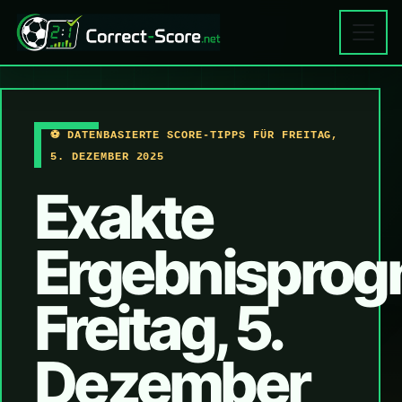
⚽ DATENBASIERTE SCORE-TIPPS FÜR FREITAG,
5. DEZEMBER 2025
Exakte
Ergebnisprog
Freitag, 5.
Dezember