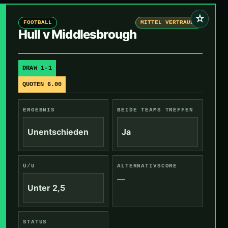
☆
FOOTBALL
MITTEL VERTRAUEN
Hull v Middlesbrough
DRAW 1-1
QUOTEN 6.00
ERGEBNIS
BEIDE TEAMS TREFFEN
Unentschieden
Ja
Ü/U
ALTERNATIVSCORE
—
Unter 2,5
STATUS