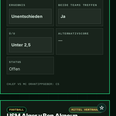
ERGEBNIS
BEIDE TEAMS TREFFEN
Unentschieden
Ja
Ü/U
ALTERNATIVSCORE
—
Unter 2,5
STATUS
Offen
CHLEF VS MC ORAN
TIPPGEBER: CS
☆
FOOTBALL
MITTEL VERTRAUEN
USM Alger v Ben Aknoun