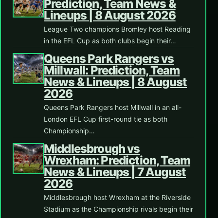
Prediction, Team News &
Lineups | 8 August 2026
League Two champions Bromley host Reading
in the EFL Cup as both clubs begin their…
Queens Park Rangers vs
Millwall: Prediction, Team
News & Lineups | 8 August
2026
Queens Park Rangers host Millwall in an all-
London EFL Cup first-round tie as both
Championship…
Middlesbrough vs
Wrexham: Prediction, Team
News & Lineups | 7 August
2026
Middlesbrough host Wrexham at the Riverside
Stadium as the Championship rivals begin their