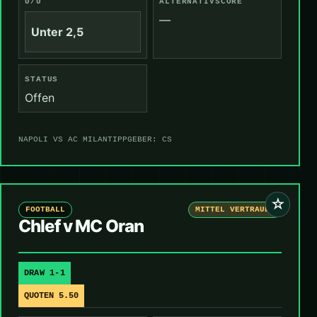
Ü/U
ALTERNATIVSCORE
—
Unter 2,5
STATUS
Offen
NAPOLI VS AC MILAN
TIPPGEBER: CS
☆
FOOTBALL
MITTEL VERTRAUEN
Chlef v MC Oran
DRAW 1-1
QUOTEN 5.50