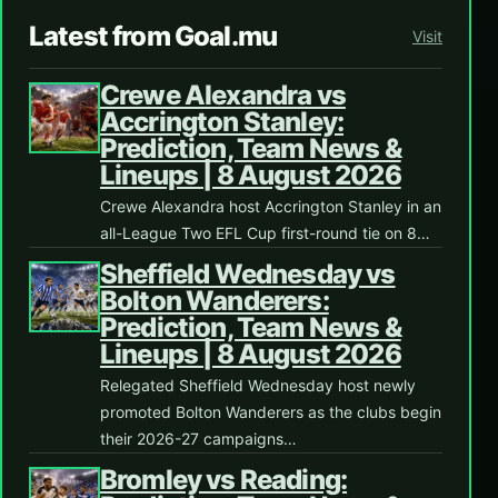
Latest from Goal.mu
Visit
Crewe Alexandra vs
Accrington Stanley:
Prediction, Team News &
Lineups | 8 August 2026
Crewe Alexandra host Accrington Stanley in an
all-League Two EFL Cup first-round tie on 8…
Sheffield Wednesday vs
Bolton Wanderers:
Prediction, Team News &
Lineups | 8 August 2026
Relegated Sheffield Wednesday host newly
promoted Bolton Wanderers as the clubs begin
their 2026-27 campaigns…
Bromley vs Reading: