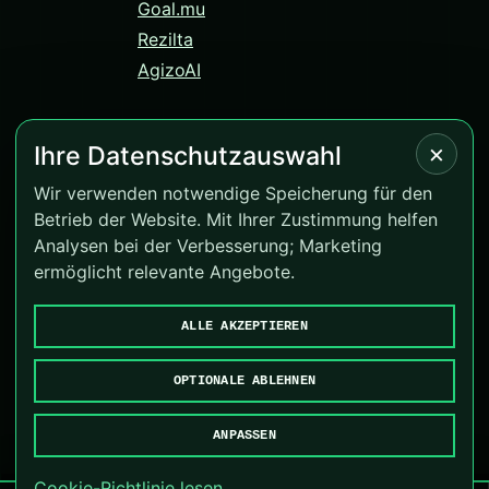
Goal.mu
Rezilta
AgizoAI
×
Ihre Datenschutzauswahl
© 2026 Correct-Score.net. Alle Rechte vorbehalten.
Wir verwenden notwendige Speicherung für den
Betrieb der Website. Mit Ihrer Zustimmung helfen
Version 4.0.13
Analysen bei der Verbesserung; Marketing
BeGambleAware
·
GamCare
ermöglicht relevante Angebote.
Cookies verwalten
ALLE AKZEPTIEREN
Goal.mu
·
Rezilta
·
AgizoAI
OPTIONALE ABLEHNEN
ANPASSEN
Cookie-Richtlinie lesen