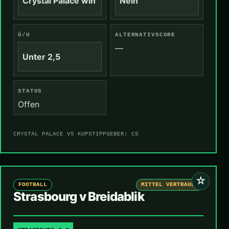
Crystal Palace win
Nein
Ü/U
ALTERNATIVSCORE
—
Unter 2,5
STATUS
Offen
CRYSTAL PALACE VS KUPS
TIPPGEBER: CS
☆
FOOTBALL
MITTEL VERTRAUEN
Strasbourg v Breidablik