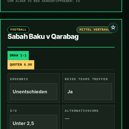
USM ALGER VS BEN AKNOUN
TIPPGEBER: CS
☆
FOOTBALL
MITTEL VERTRAUEN
Sabah Baku v Qarabag
DRAW 1-1
QUOTEN 6.00
ERGEBNIS
BEIDE TEAMS TREFFEN
Unentschieden
Ja
Ü/U
ALTERNATIVSCORE
—
Unter 2,5