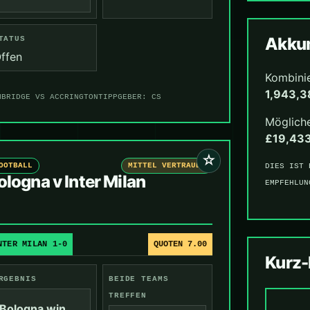
Akkum
TATUS
ffen
Kombini
1,943,3
MBRIDGE VS ACCRINGTON
TIPPGEBER: CS
Mögliche
£19,43
☆
OOTBALL
MITTEL VERTRAUEN
DIES IST 
ologna v Inter Milan
EMPFEHLUN
NTER MILAN 1-0
QUOTEN 7.00
Kurz
RGEBNIS
BEIDE TEAMS
TREFFEN
Bologna win