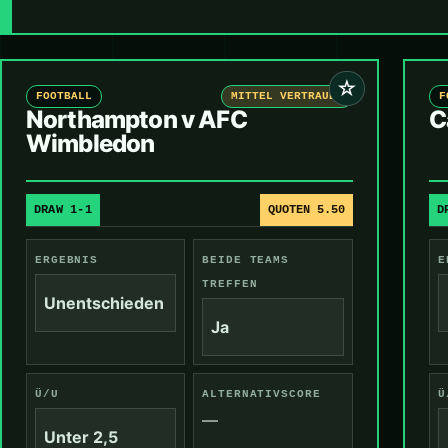
☆
FOOTBALL
MITTEL VERTRAUEN
F
Northampton v AFC
C
Wimbledon
DRAW 1-1
QUOTEN 5.50
D
ERGEBNIS
BEIDE TEAMS
E
TREFFEN
Unentschieden
Ja
Ü/U
ALTERNATIVSCORE
Ü
—
Unter 2,5