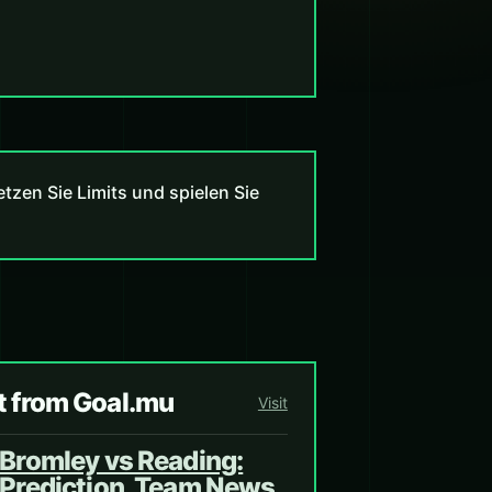
zen Sie Limits und spielen Sie
t from Goal.mu
Visit
Bromley vs Reading:
Prediction, Team News