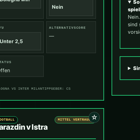
So
Nein
spie
Nein
sind 
/U
ALTERNATIVSCORE
vorsi
—
Unter 2,5
TATUS
Si
ffen
LOGNA VS INTER MILAN
TIPPGEBER: CS
☆
OOTBALL
MITTEL VERTRAUEN
arazdin v Istra