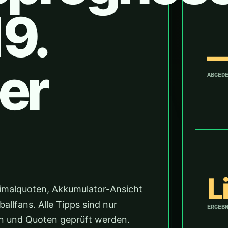
19.
er
ABGED
L
imalquoten, Akkumulator-Ansicht
llfans. Alle Tipps sind nur
ERGEB
änen und Quoten geprüft werden.