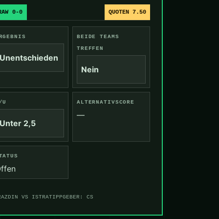
RAW 0-0
QUOTEN 7.50
RGEBNIS
BEIDE TEAMS
TREFFEN
Unentschieden
Nein
/U
ALTERNATIVSCORE
—
Unter 2,5
TATUS
ffen
RAZDIN VS ISTRA
TIPPGEBER: CS