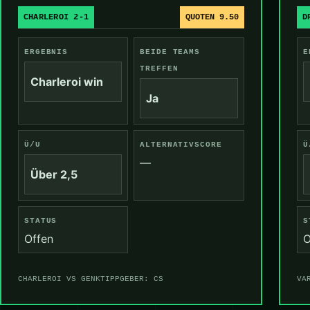
CHARLEROI 2-1
QUOTEN 9.50
D
ERGEBNIS
BEIDE TEAMS
E
TREFFEN
Charleroi win
Ja
Ü/U
ALTERNATIVSCORE
Ü
—
Über 2,5
STATUS
S
Offen
O
CHARLEROI VS GENK
TIPPGEBER: CS
VA