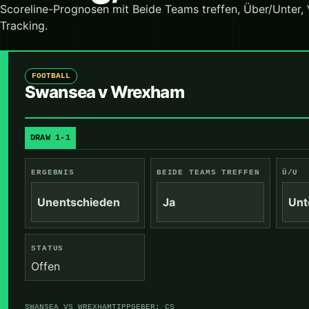
Scoreline-Prognosen mit Beide Teams treffen, Über/Unter,
Tracking.
FOOTBALL
Swansea v Wrexham
DRAW 1-1
ERGEBNIS
BEIDE TEAMS TREFFEN
Ü/U
Unentschieden
Ja
Unt
STATUS
Offen
SWANSEA VS WREXHAM
TIPPGEBER: CS