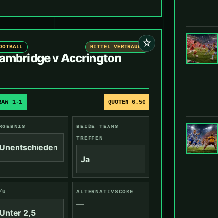
☆
OOTBALL
MITTEL VERTRAUEN
ambridge v Accrington
RAW 1-1
QUOTEN 6.50
RGEBNIS
BEIDE TEAMS
TREFFEN
Unentschieden
Ja
/U
ALTERNATIVSCORE
—
Unter 2,5