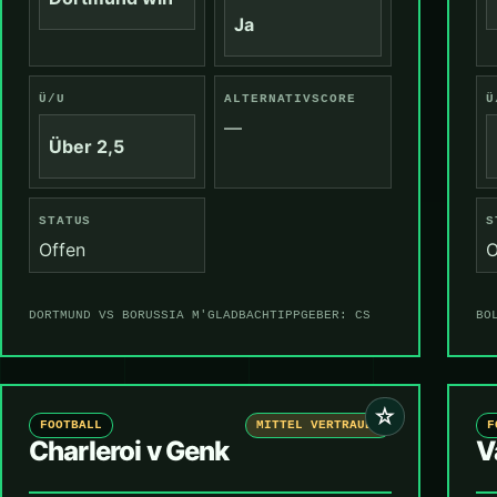
Ja
Ü/U
ALTERNATIVSCORE
Ü
—
Über 2,5
STATUS
S
Offen
O
DORTMUND VS BORUSSIA M'GLADBACH
TIPPGEBER: CS
BO
☆
FOOTBALL
MITTEL VERTRAUEN
F
Charleroi v Genk
V