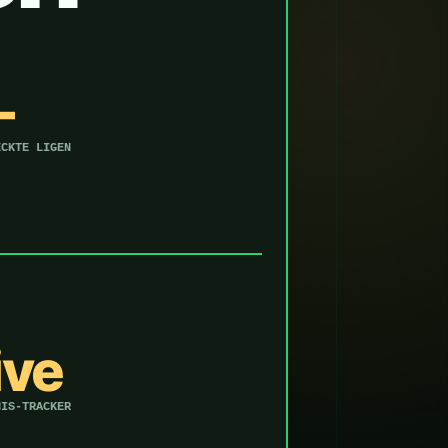
—
ECKTE LIGEN
ive
NIS-TRACKER