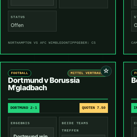
STATUS
S
Offen
O
NORTHAMPTON VS AFC WIMBLEDON
TIPPGEBER: CS
CA
☆
FOOTBALL
MITTEL VERTRAUEN
F
Dortmund v Borussia
B
M'gladbach
DORTMUND 2-1
QUOTEN 7.50
I
ERGEBNIS
BEIDE TEAMS
E
TREFFEN
Dortmund win