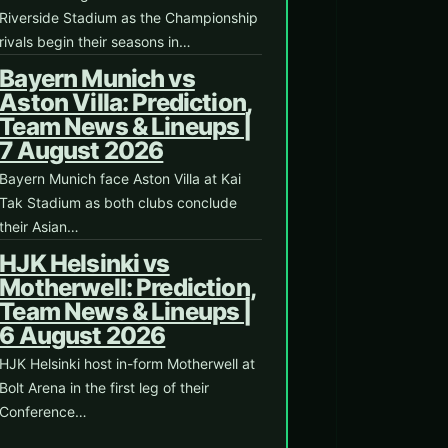
Riverside Stadium as the Championship
rivals begin their seasons in…
Bayern Munich vs
Aston Villa: Prediction,
Team News & Lineups |
7 August 2026
Bayern Munich face Aston Villa at Kai
Tak Stadium as both clubs conclude
their Asian…
HJK Helsinki vs
Motherwell: Prediction,
Team News & Lineups |
6 August 2026
HJK Helsinki host in-form Motherwell at
Bolt Arena in the first leg of their
Conference…