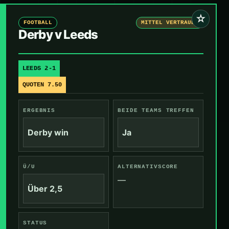
☆
FOOTBALL
MITTEL VERTRAUEN
Derby v Leeds
LEEDS 2-1
QUOTEN 7.50
ERGEBNIS
BEIDE TEAMS TREFFEN
Derby win
Ja
Ü/U
ALTERNATIVSCORE
—
Über 2,5
STATUS