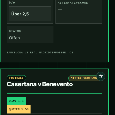
Ü/U
ALTERNATIVSCORE
—
Über 2,5
STATUS
Offen
BARCELONA VS REAL MADRID
TIPPGEBER: CS
☆
FOOTBALL
MITTEL VERTRAUEN
Casertana v Benevento
DRAW 1-1
QUOTEN 5.50