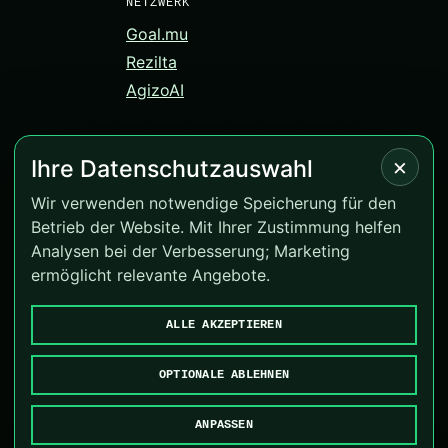
NETZWERK
Goal.mu
Rezilta
AgizoAI
×
Ihre Datenschutzauswahl
© 2026 Correct-Score.net. Alle Rechte vorbehalten.
Wir verwenden notwendige Speicherung für den
Betrieb der Website. Mit Ihrer Zustimmung helfen
Version 4.0.13
Analysen bei der Verbesserung; Marketing
BeGambleAware
·
GamCare
ermöglicht relevante Angebote.
Cookies verwalten
ALLE AKZEPTIEREN
Goal.mu
·
Rezilta
·
AgizoAI
OPTIONALE ABLEHNEN
ANPASSEN