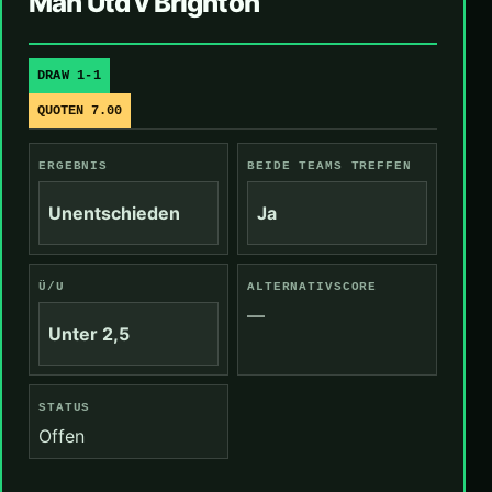
Man Utd v Brighton
DRAW 1-1
QUOTEN 7.00
ERGEBNIS
BEIDE TEAMS TREFFEN
Unentschieden
Ja
Ü/U
ALTERNATIVSCORE
—
Unter 2,5
STATUS
Offen