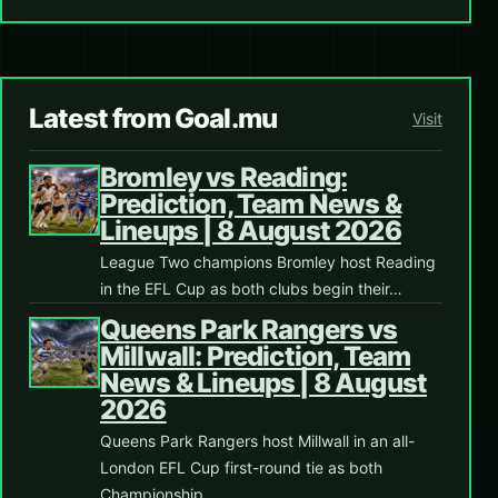
Latest from Goal.mu
Visit
Bromley vs Reading:
Prediction, Team News &
Lineups | 8 August 2026
League Two champions Bromley host Reading
in the EFL Cup as both clubs begin their…
Queens Park Rangers vs
Millwall: Prediction, Team
News & Lineups | 8 August
2026
Queens Park Rangers host Millwall in an all-
London EFL Cup first-round tie as both
Championship…