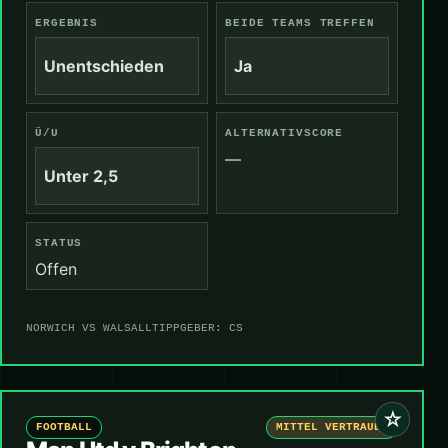
ERGEBNIS
BEIDE TEAMS TREFFEN
Unentschieden
Ja
Ü/U
ALTERNATIVSCORE
—
Unter 2,5
STATUS
Offen
NORWICH VS WALSALL
TIPPGEBER: CS
☆
FOOTBALL
MITTEL VERTRAUEN