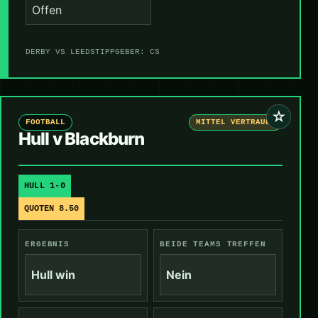
Offen
DERBY VS LEEDS
TIPPGEBER: CS
☆
FOOTBALL
MITTEL VERTRAUEN
Hull v Blackburn
HULL 1-0
QUOTEN 8.50
ERGEBNIS
BEIDE TEAMS TREFFEN
Hull win
Nein