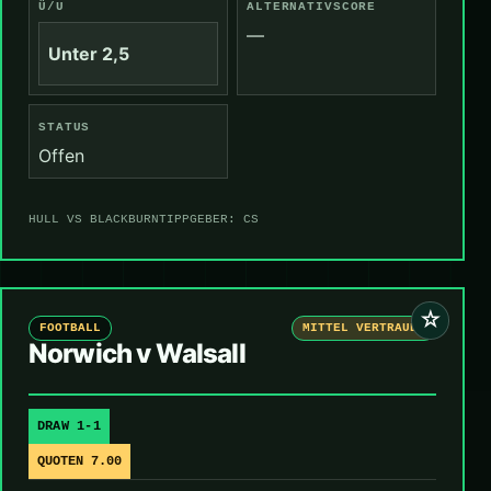
Ü/U
ALTERNATIVSCORE
—
Unter 2,5
STATUS
Offen
HULL VS BLACKBURN
TIPPGEBER: CS
☆
FOOTBALL
MITTEL VERTRAUEN
Norwich v Walsall
DRAW 1-1
QUOTEN 7.00