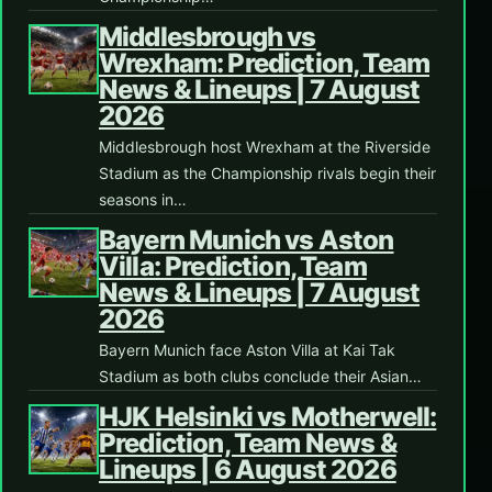
Middlesbrough vs
Wrexham: Prediction, Team
News & Lineups | 7 August
2026
Middlesbrough host Wrexham at the Riverside
Stadium as the Championship rivals begin their
seasons in…
Bayern Munich vs Aston
Villa: Prediction, Team
News & Lineups | 7 August
2026
Bayern Munich face Aston Villa at Kai Tak
Stadium as both clubs conclude their Asian…
HJK Helsinki vs Motherwell:
Prediction, Team News &
Lineups | 6 August 2026