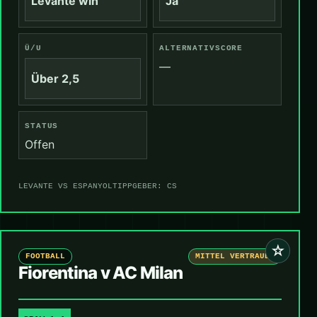
Levante win
Ja
Ü/U
ALTERNATIVSCORE
—
Über 2,5
STATUS
Offen
LEVANTE VS ESPANYOL
TIPPGEBER: CS
☆
FOOTBALL
MITTEL VERTRAUEN
Fiorentina v AC Milan