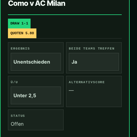
Como v AC Milan
DRAW 1-1
QUOTEN 5.80
ERGEBNIS
BEIDE TEAMS TREFFEN
Unentschieden
Ja
Ü/U
ALTERNATIVSCORE
—
Unter 2,5
STATUS
Offen