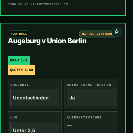
COMO VS AC MILAN
TIPPGEBER: CS
☆
FOOTBALL
MITTEL VERTRAUEN
Augsburg v Union Berlin
DRAW 1-1
QUOTEN 5.80
ERGEBNIS
BEIDE TEAMS TREFFEN
Unentschieden
Ja
Ü/U
ALTERNATIVSCORE
—
Unter 2,5