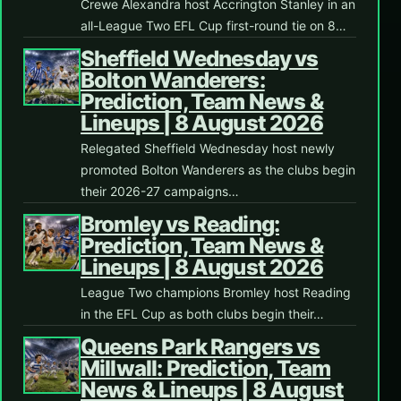
Crewe Alexandra host Accrington Stanley in an
all-League Two EFL Cup first-round tie on 8…
Sheffield Wednesday vs
Bolton Wanderers:
Prediction, Team News &
Lineups | 8 August 2026
Relegated Sheffield Wednesday host newly
promoted Bolton Wanderers as the clubs begin
their 2026-27 campaigns…
Bromley vs Reading:
Prediction, Team News &
Lineups | 8 August 2026
League Two champions Bromley host Reading
in the EFL Cup as both clubs begin their…
Queens Park Rangers vs
Millwall: Prediction, Team
News & Lineups | 8 August