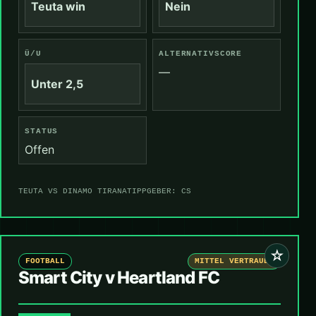
Teuta win
Nein
Ü/U
ALTERNATIVSCORE
—
Unter 2,5
STATUS
Offen
TEUTA VS DINAMO TIRANA
TIPPGEBER: CS
☆
FOOTBALL
MITTEL VERTRAUEN
Smart City v Heartland FC