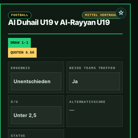
☆
FOOTBALL
MITTEL VERTRAUEN
Al Duhail U19 v Al-Rayyan U19
DRAW 1-1
QUOTEN 6.50
ERGEBNIS
BEIDE TEAMS TREFFEN
Unentschieden
Ja
Ü/U
ALTERNATIVSCORE
—
Unter 2,5
STATUS