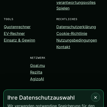
verantwortungsvolles
Spielen
TOOLS
RECHTLICHES
Quotenrechner
Datenschutzerklärung
EV-Rechner
Cookie-Richtlinie
Einsatz & Gewinn
Nutzungsbedingungen
Kontakt
NETZWERK
Goal.mu
Rezilta
AgizoAI
×
Ihre Datenschutzauswahl
© 2026 Correct-Score.net. Alle Rechte vorbehalten.
Wir verwenden notwendige Speicherung für den