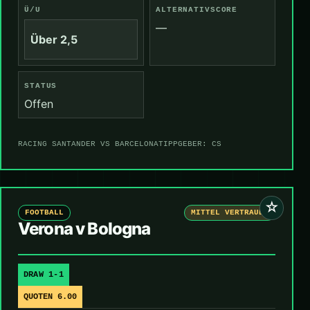
Ü/U
ALTERNATIVSCORE
—
Über 2,5
STATUS
Offen
RACING SANTANDER VS BARCELONA
TIPPGEBER: CS
☆
FOOTBALL
MITTEL VERTRAUEN
Verona v Bologna
DRAW 1-1
QUOTEN 6.00