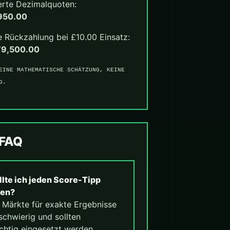
erte Dezimalquoten:
950.00
 Rückzahlung bei £10.00 Einsatz:
79,500.00
EINE MATHEMATISCHE SCHÄTZUNG, KEINE
G.
-FAQ
llte ich jeden Score-Tipp
len?
. Märkte für exakte Ergebnisse
schwierig und sollten
chtig eingesetzt werden.