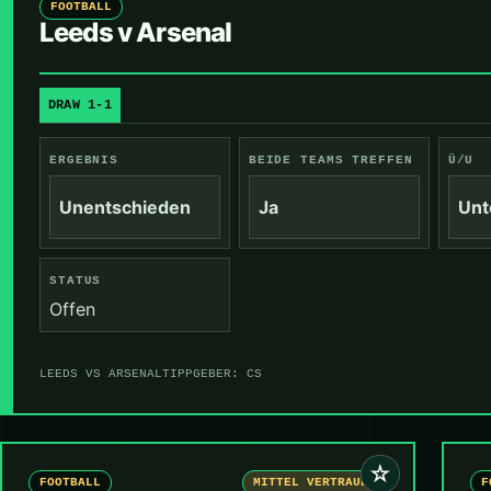
FOOTBALL
Leeds v Arsenal
DRAW 1-1
ERGEBNIS
BEIDE TEAMS TREFFEN
Ü/U
Unentschieden
Ja
Unt
STATUS
Offen
LEEDS VS ARSENAL
TIPPGEBER: CS
☆
FOOTBALL
MITTEL VERTRAUEN
F