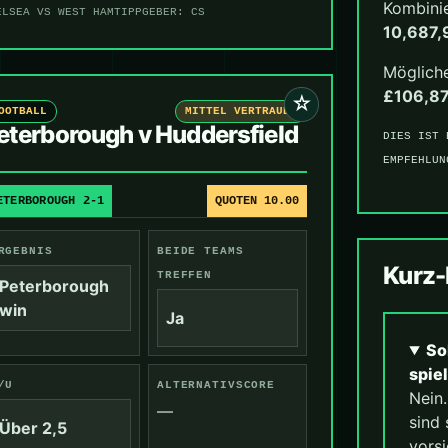
Kombini
ELSEA VS WEST HAM
TIPPGEBER: CS
10,687,
Mögliche
£106,8
☆
OOTBALL
MITTEL VERTRAUEN
eterborough v Huddersfield
DIES IST 
EMPFEHLUN
ETERBOROUGH 2-1
QUOTEN 10.00
RGEBNIS
BEIDE TEAMS
Kurz
TREFFEN
Peterborough
win
Ja
So
spie
/U
ALTERNATIVSCORE
Nein
—
sind 
Über 2,5
vorsi