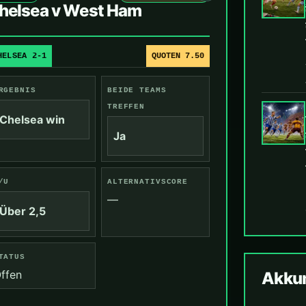
helsea v West Ham
HELSEA 2-1
QUOTEN 7.50
RGEBNIS
BEIDE TEAMS
TREFFEN
Chelsea win
Ja
/U
ALTERNATIVSCORE
—
Über 2,5
TATUS
ffen
Akkum