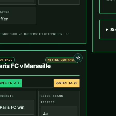
TATUS
ffen
Si
TERBOROUGH VS HUDDERSFIELD
TIPPGEBER: CS
☆
OOTBALL
MITTEL VERTRAUEN
aris FC v Marseille
ARIS FC 2-1
QUOTEN 12.00
RGEBNIS
BEIDE TEAMS
TREFFEN
Paris FC win
Ja