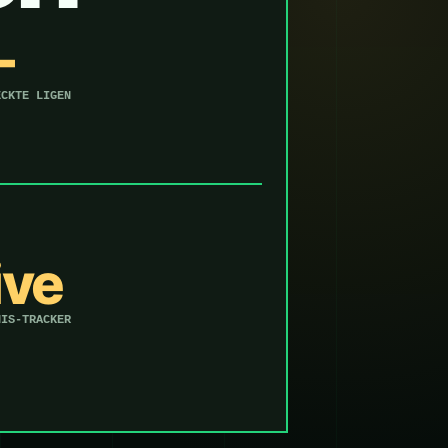
—
ECKTE LIGEN
ive
NIS-TRACKER