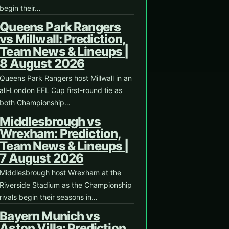
begin their…
Queens Park Rangers
vs Millwall: Prediction,
Team News & Lineups |
8 August 2026
Queens Park Rangers host Millwall in an
all-London EFL Cup first-round tie as
both Championship…
Middlesbrough vs
Wrexham: Prediction,
Team News & Lineups |
7 August 2026
Middlesbrough host Wrexham at the
Riverside Stadium as the Championship
rivals begin their seasons in…
Bayern Munich vs
Aston Villa: Prediction,