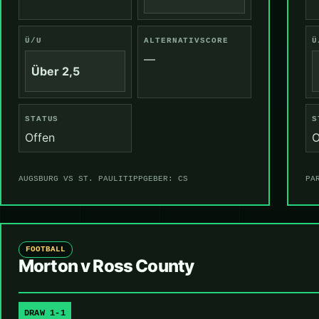
Ü/U
ALTERNATIVSCORE
Ü
—
Über 2,5
STATUS
S
Offen
O
AUGSBURG VS ST. PAULI
TIPPGEBER: CS
PA
FOOTBALL
Morton v Ross County
DRAW 1-1