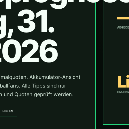
 31.
ABGED
2026
L
imalquoten, Akkumulator-Ansicht
llfans. Alle Tipps sind nur
ERGEB
änen und Quoten geprüft werden.
E LESEN