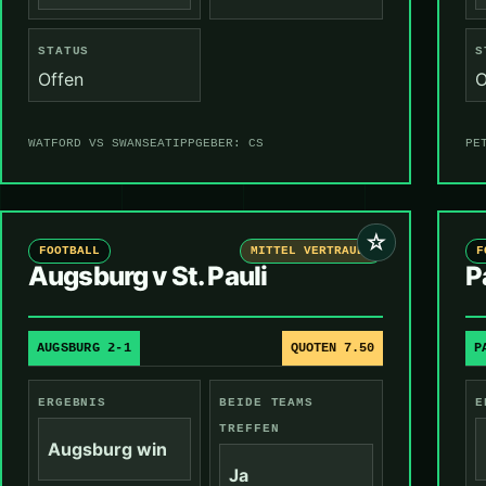
STATUS
S
Offen
O
WATFORD VS SWANSEA
TIPPGEBER: CS
PE
☆
FOOTBALL
MITTEL VERTRAUEN
F
Augsburg v St. Pauli
P
AUGSBURG 2-1
QUOTEN 7.50
P
ERGEBNIS
BEIDE TEAMS
E
TREFFEN
Augsburg win
Ja