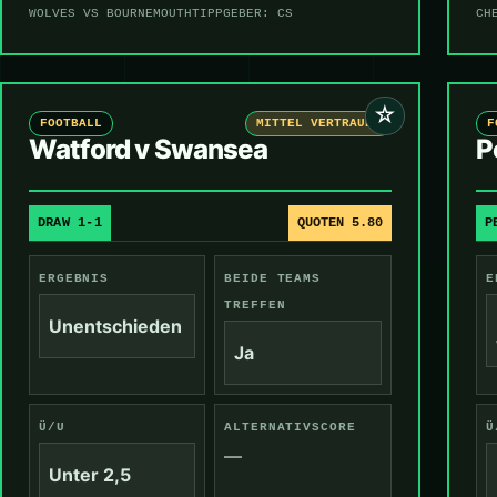
WOLVES VS BOURNEMOUTH
TIPPGEBER: CS
CH
☆
FOOTBALL
MITTEL VERTRAUEN
F
Watford v Swansea
P
DRAW 1-1
QUOTEN 5.80
P
ERGEBNIS
BEIDE TEAMS
E
TREFFEN
Unentschieden
Ja
Ü/U
ALTERNATIVSCORE
Ü
—
Unter 2,5