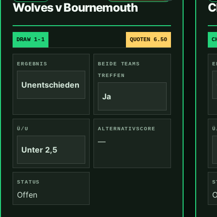
Wolves v Bournemouth
C
DRAW 1-1
QUOTEN 6.50
C
ERGEBNIS
BEIDE TEAMS
E
TREFFEN
Unentschieden
Ja
Ü/U
ALTERNATIVSCORE
Ü
—
Unter 2,5
STATUS
S
Offen
O