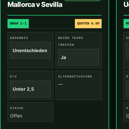
Mallorca v Sevilla
U
DRAW 1-1
QUOTEN 6.00
R
ERGEBNIS
BEIDE TEAMS
E
TREFFEN
Unentschieden
Ja
Ü/U
ALTERNATIVSCORE
Ü
—
Unter 2,5
STATUS
S
Offen
O