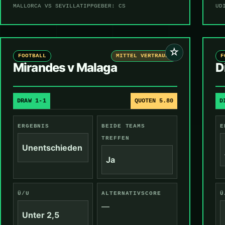
MALLORCA VS SEVILLA
TIPPGEBER: CS
UD
☆
FOOTBALL
MITTEL VERTRAUEN
F
Mirandes v Malaga
D
DRAW 1-1
QUOTEN 5.80
D
ERGEBNIS
BEIDE TEAMS
E
TREFFEN
Unentschieden
Ja
Ü/U
ALTERNATIVSCORE
Ü
—
Unter 2,5