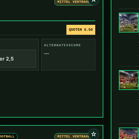
MITTEL VERTRAUEN
QUOTEN 6.50
ALTERNATIVSCORE
—
er 2,5
☆
OOTBALL
MITTEL VERTRAUEN