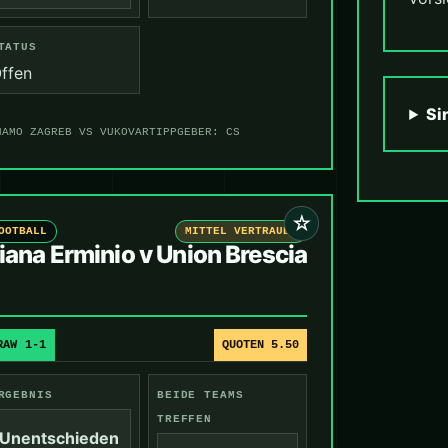
TATUS
ffen
Si
NAMO ZAGREB VS VUKOVAR
TIPPGEBER: CS
☆
OOTBALL
MITTEL VERTRAUEN
iana Erminio v Union Brescia
RAW 1-1
QUOTEN 5.50
RGEBNIS
BEIDE TEAMS
TREFFEN
Unentschieden