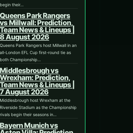
begin their…
Queens Park Rangers
vs Millwall: Prediction,
Team News & Lineups |
8 August 2026
Queens Park Rangers host Millwall in an
all-London EFL Cup first-round tie as
both Championship…
Middlesbrough vs
Wrexham: Prediction,
Team News & Lineups |
7 August 2026
Middlesbrough host Wrexham at the
Riverside Stadium as the Championship
rivals begin their seasons in…
Bayern Munich vs
Aston Villa: Prediction,