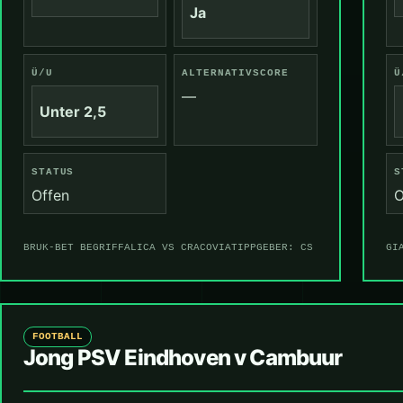
Ja
Ü/U
ALTERNATIVSCORE
Ü
—
Unter 2,5
STATUS
S
Offen
O
BRUK-BET BEGRIFFALICA VS CRACOVIA
TIPPGEBER: CS
GI
FOOTBALL
Jong PSV Eindhoven v Cambuur