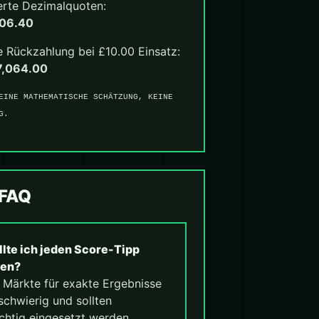
erte Dezimalquoten:
706.40
 Rückzahlung bei £10.00 Einsatz:
7,064.00
EINE MATHEMATISCHE SCHÄTZUNG, KEINE
G.
-FAQ
llte ich jeden Score-Tipp
len?
. Märkte für exakte Ergebnisse
schwierig und sollten
chtig eingesetzt werden.