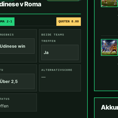
dinese v Roma
OMA 2-1
QUOTEN 8.00
RGEBNIS
BEIDE TEAMS
TREFFEN
Udinese win
Ja
/U
ALTERNATIVSCORE
—
Über 2,5
TATUS
ffen
Akkum