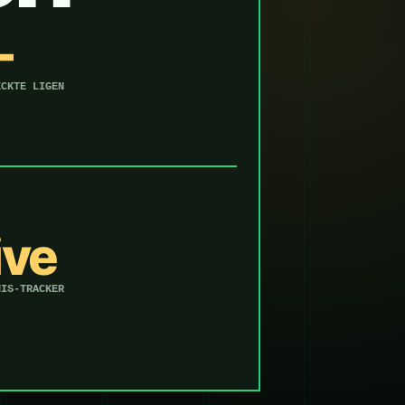
—
ECKTE LIGEN
ive
NIS-TRACKER