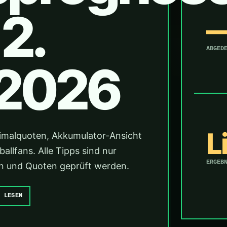
2.
ABGED
 2026
L
imalquoten, Akkumulator-Ansicht
llfans. Alle Tipps sind nur
ERGEB
änen und Quoten geprüft werden.
E LESEN