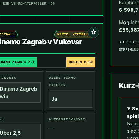
Kombini
INESE VS ROMA
TIPPGEBER: CS
6,598,
Mögliche
£65,98
☆
OOTBALL
MITTEL VERTRAUEN
inamo Zagreb v Vukovar
DIES IST 
EMPFEHLUN
INAMO ZAGREB 2-1
QUOTEN 8.50
RGEBNIS
BEIDE TEAMS
Kurz
TREFFEN
Dinamo Zagreb
win
Ja
So
spie
/U
ALTERNATIVSCORE
Nein
—
sind 
Über 2,5
vorsi