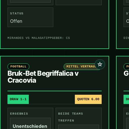
STATUS
S
Offen
O
MIRANDES VS MALAGA
TIPPGEBER: CS
DI
☆
FOOTBALL
MITTEL VERTRAUEN
F
Bruk-Bet Begriffalica v
G
Cracovia
DRAW 1-1
QUOTEN 6.00
D
ERGEBNIS
BEIDE TEAMS
E
TREFFEN
Unentschieden