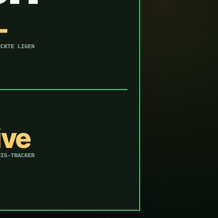
—
ECKTE LIGEN
ive
NIS-TRACKER