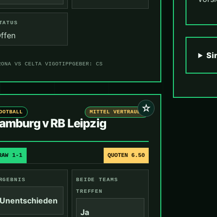
TATUS
ffen
Si
RONA VS CELTA VIGO
TIPPGEBER: CS
☆
OOTBALL
MITTEL VERTRAUEN
amburg v RB Leipzig
RAW 1-1
QUOTEN 6.50
RGEBNIS
BEIDE TEAMS
TREFFEN
Unentschieden
Ja