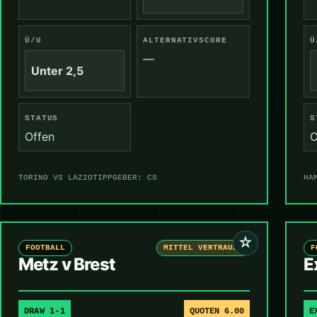
Ü/U
ALTERNATIVSCORE
Ü
—
Unter 2,5
STATUS
S
Offen
O
TORINO VS LAZIO
TIPPGEBER: CS
HA
☆
FOOTBALL
MITTEL VERTRAUEN
F
Metz v Brest
E
DRAW 1-1
QUOTEN 6.00
E