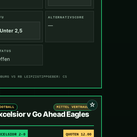
/U
ALTERNATIVSCORE
—
Unter 2,5
TATUS
ffen
MBURG VS RB LEIPZIG
TIPPGEBER: CS
☆
OOTBALL
MITTEL VERTRAUEN
xcelsior v Go Ahead Eagles
XCELSIOR 2-0
QUOTEN 12.00