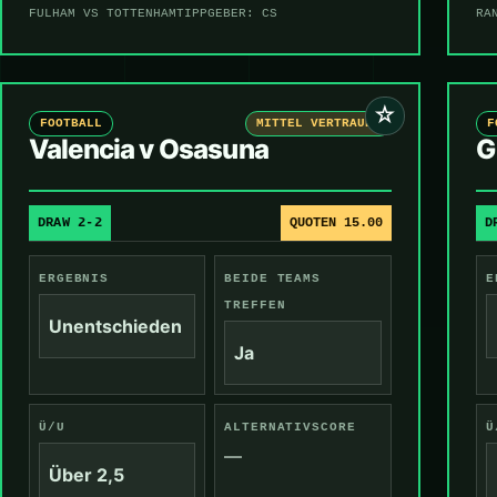
FULHAM VS TOTTENHAM
TIPPGEBER: CS
RA
☆
FOOTBALL
MITTEL VERTRAUEN
F
Valencia v Osasuna
G
DRAW 2-2
QUOTEN 15.00
D
ERGEBNIS
BEIDE TEAMS
E
TREFFEN
Unentschieden
Ja
Ü/U
ALTERNATIVSCORE
Ü
—
Über 2,5