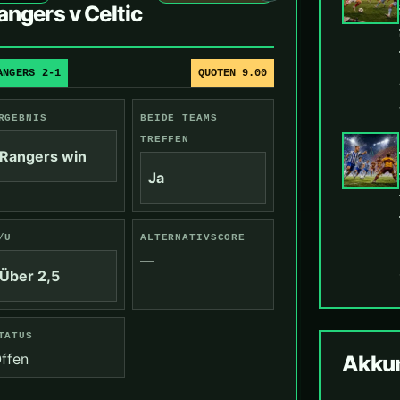
angers v Celtic
ANGERS 2-1
QUOTEN 9.00
RGEBNIS
BEIDE TEAMS
TREFFEN
Rangers win
Ja
/U
ALTERNATIVSCORE
—
Über 2,5
TATUS
ffen
Akkum