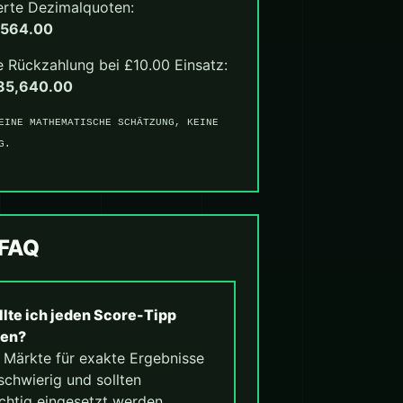
erte Dezimalquoten:
,564.00
 Rückzahlung bei £10.00 Einsatz:
85,640.00
EINE MATHEMATISCHE SCHÄTZUNG, KEINE
G.
-FAQ
llte ich jeden Score-Tipp
len?
. Märkte für exakte Ergebnisse
schwierig und sollten
chtig eingesetzt werden.