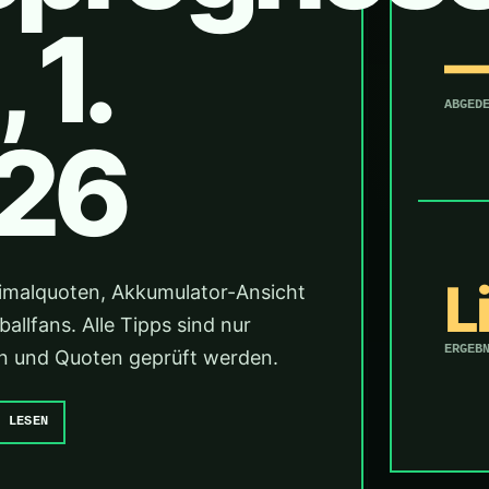
 1.
ABGED
26
L
imalquoten, Akkumulator-Ansicht
llfans. Alle Tipps sind nur
ERGEB
änen und Quoten geprüft werden.
E LESEN