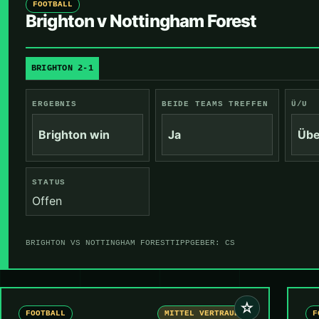
FOOTBALL
Brighton v Nottingham Forest
BRIGHTON 2-1
ERGEBNIS
BEIDE TEAMS TREFFEN
Ü/U
Brighton win
Ja
Übe
STATUS
Offen
BRIGHTON VS NOTTINGHAM FOREST
TIPPGEBER: CS
☆
FOOTBALL
MITTEL VERTRAUEN
F