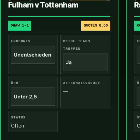
Fulham v Tottenham
R
DRAW 1-1
QUOTEN 6.00
R
ERGEBNIS
BEIDE TEAMS
E
TREFFEN
Unentschieden
Ja
Ü/U
ALTERNATIVSCORE
Ü
—
Unter 2,5
STATUS
S
Offen
O