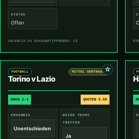
STATUS
S
Offen
O
VALENCIA VS OSASUNA
TIPPGEBER: CS
GI
☆
FOOTBALL
MITTEL VERTRAUEN
F
Torino v Lazio
H
DRAW 1-1
QUOTEN 5.50
D
ERGEBNIS
BEIDE TEAMS
E
TREFFEN
Unentschieden
Ja