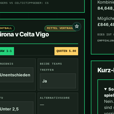
Kombini
NGERS VS CELTIC
TIPPGEBER: CS
84,648
Mögliche
£846,4
☆
OOTBALL
MITTEL VERTRAUEN
irona v Celta Vigo
DIES IST 
EMPFEHLUN
RAW 1-1
QUOTEN 5.80
RGEBNIS
BEIDE TEAMS
Kurz
TREFFEN
Unentschieden
Ja
So
spie
/U
ALTERNATIVSCORE
Nein
—
sind 
Unter 2,5
vorsi