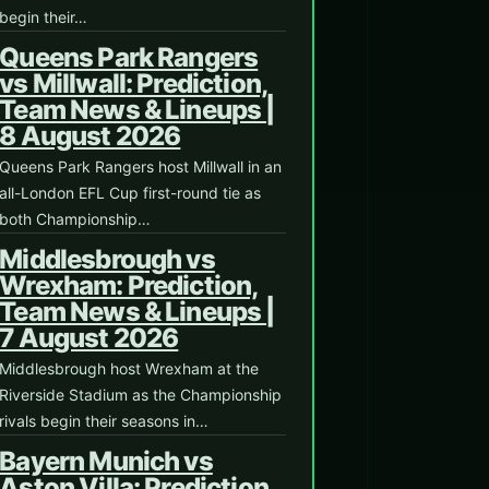
begin their…
Queens Park Rangers
vs Millwall: Prediction,
Team News & Lineups |
8 August 2026
Queens Park Rangers host Millwall in an
all-London EFL Cup first-round tie as
both Championship…
Middlesbrough vs
Wrexham: Prediction,
Team News & Lineups |
7 August 2026
Middlesbrough host Wrexham at the
Riverside Stadium as the Championship
rivals begin their seasons in…
Bayern Munich vs
Aston Villa: Prediction,