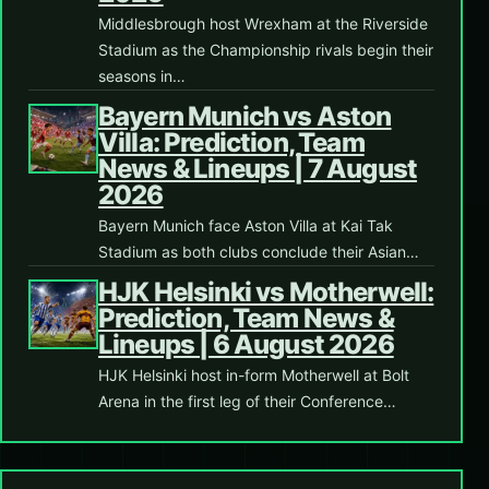
Middlesbrough host Wrexham at the Riverside
Stadium as the Championship rivals begin their
seasons in…
Bayern Munich vs Aston
Villa: Prediction, Team
News & Lineups | 7 August
2026
Bayern Munich face Aston Villa at Kai Tak
Stadium as both clubs conclude their Asian…
HJK Helsinki vs Motherwell:
Prediction, Team News &
Lineups | 6 August 2026
HJK Helsinki host in-form Motherwell at Bolt
Arena in the first leg of their Conference…