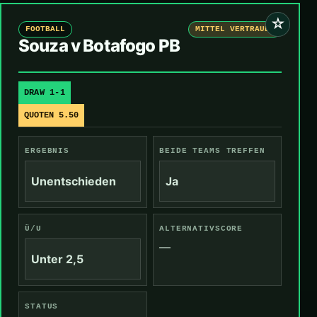
☆
FOOTBALL
MITTEL VERTRAUEN
Souza v Botafogo PB
DRAW 1-1
QUOTEN 5.50
ERGEBNIS
BEIDE TEAMS TREFFEN
Unentschieden
Ja
Ü/U
ALTERNATIVSCORE
—
Unter 2,5
STATUS