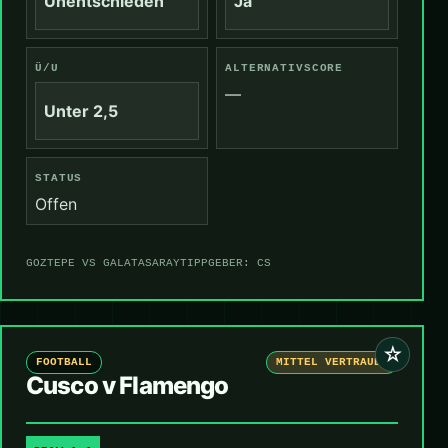
Unentschieden
Ja
Ü/U
ALTERNATIVSCORE
—
Unter 2,5
STATUS
Offen
GOZTEPE VS GALATASARAY
TIPPGEBER: CS
☆
FOOTBALL
MITTEL VERTRAUEN
Cusco v Flamengo