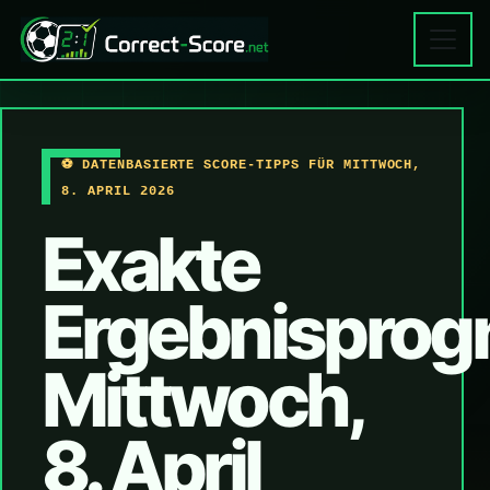
⚽ DATENBASIERTE SCORE-TIPPS FÜR MITTWOCH,
8. APRIL 2026
Exakte
Ergebnisprog
Mittwoch,
8. April