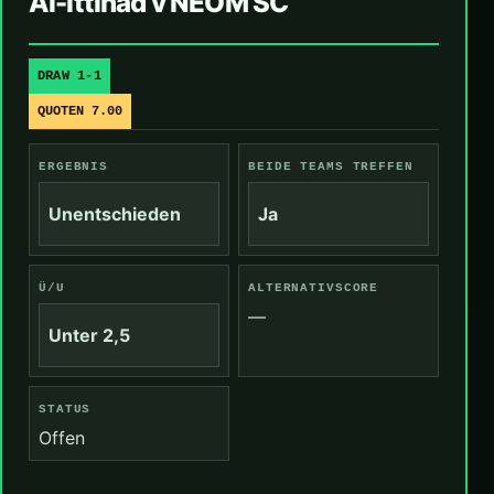
Al-Ittihad v NEOM SC
DRAW 1-1
QUOTEN 7.00
ERGEBNIS
BEIDE TEAMS TREFFEN
Unentschieden
Ja
Ü/U
ALTERNATIVSCORE
—
Unter 2,5
STATUS
Offen