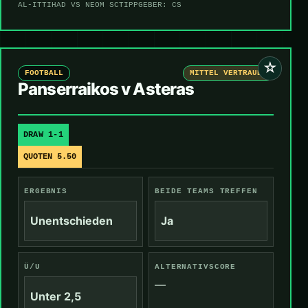
AL-ITTIHAD VS NEOM SC
TIPPGEBER: CS
☆
FOOTBALL
MITTEL VERTRAUEN
Panserraikos v Asteras
DRAW 1-1
QUOTEN 5.50
ERGEBNIS
BEIDE TEAMS TREFFEN
Unentschieden
Ja
Ü/U
ALTERNATIVSCORE
—
Unter 2,5