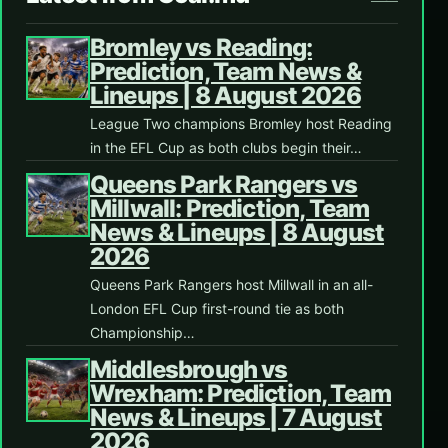
Bromley vs Reading:
Prediction, Team News &
Lineups | 8 August 2026
League Two champions Bromley host Reading
in the EFL Cup as both clubs begin their…
Queens Park Rangers vs
Millwall: Prediction, Team
News & Lineups | 8 August
2026
Queens Park Rangers host Millwall in an all-
London EFL Cup first-round tie as both
Championship…
Middlesbrough vs
Wrexham: Prediction, Team
News & Lineups | 7 August
2026