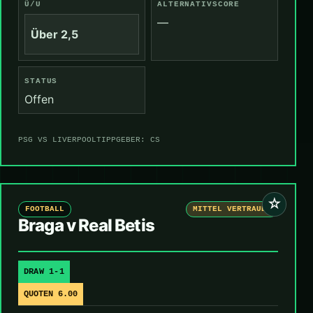
Ü/U
ALTERNATIVSCORE
—
Über 2,5
STATUS
Offen
PSG VS LIVERPOOL
TIPPGEBER: CS
☆
FOOTBALL
MITTEL VERTRAUEN
Braga v Real Betis
DRAW 1-1
QUOTEN 6.00