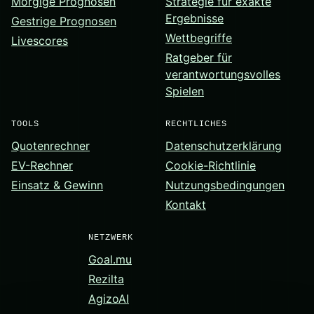
Morgige Prognosen
Strategie für exakte
Ergebnisse
Gestrige Prognosen
Wettbegriffe
Livescores
Ratgeber für
verantwortungsvolles
Spielen
TOOLS
RECHTLICHES
Quotenrechner
Datenschutzerklärung
EV-Rechner
Cookie-Richtlinie
Einsatz & Gewinn
Nutzungsbedingungen
Kontakt
NETZWERK
Goal.mu
Rezilta
AgizoAI