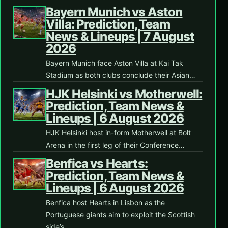
Bayern Munich vs Aston
Villa: Prediction, Team
News & Lineups | 7 August
2026
Bayern Munich face Aston Villa at Kai Tak
Stadium as both clubs conclude their Asian…
HJK Helsinki vs Motherwell:
Prediction, Team News &
Lineups | 6 August 2026
HJK Helsinki host in-form Motherwell at Bolt
Arena in the first leg of their Conference…
Benfica vs Hearts:
Prediction, Team News &
Lineups | 6 August 2026
Benfica host Hearts in Lisbon as the
Portuguese giants aim to exploit the Scottish
side’s…