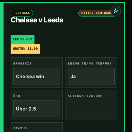
☆
FOOTBALL
MITTEL VERTRAUEN
Chelsea v Leeds
LEEDS 2-1
QUOTEN 11.00
ERGEBNIS
BEIDE TEAMS TREFFEN
Chelsea win
Ja
Ü/U
ALTERNATIVSCORE
—
Über 2,5
STATUS