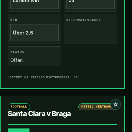
Lorient win
Ja
Ü/U
ALTERNATIVSCORE
—
Über 2,5
STATUS
Offen
LORIENT VS STRASBOURG
TIPPGEBER: CS
☆
FOOTBALL
MITTEL VERTRAUEN
Santa Clara v Braga