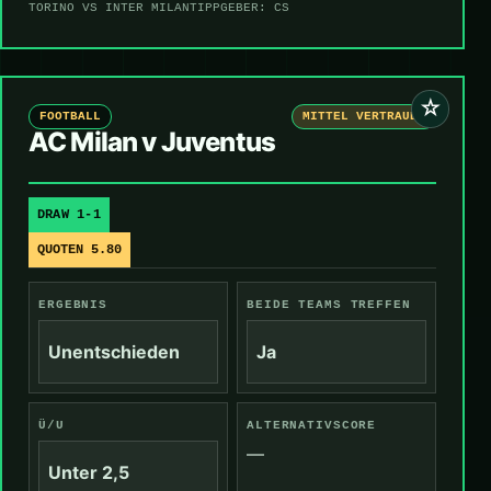
TORINO VS INTER MILAN
TIPPGEBER: CS
☆
FOOTBALL
MITTEL VERTRAUEN
AC Milan v Juventus
DRAW 1-1
QUOTEN 5.80
ERGEBNIS
BEIDE TEAMS TREFFEN
Unentschieden
Ja
Ü/U
ALTERNATIVSCORE
—
Unter 2,5