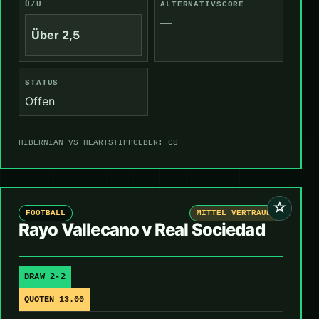
Ü/U
ALTERNATIVSCORE
—
Über 2,5
STATUS
Offen
HIBERNIAN VS HEARTS
TIPPGEBER: CS
☆
FOOTBALL
MITTEL VERTRAUEN
Rayo Vallecano v Real Sociedad
DRAW 2-2
QUOTEN 13.00