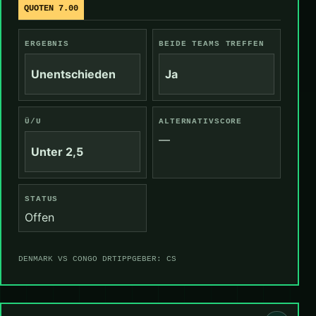
QUOTEN 7.00
ERGEBNIS
BEIDE TEAMS TREFFEN
Unentschieden
Ja
Ü/U
ALTERNATIVSCORE
—
Unter 2,5
STATUS
Offen
DENMARK VS CONGO DR
TIPPGEBER: CS