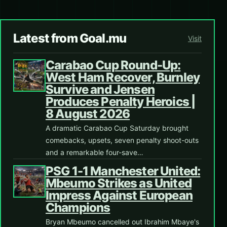
Latest from Goal.mu
Visit
Carabao Cup Round-Up:
West Ham Recover, Burnley
Survive and Jensen
Produces Penalty Heroics |
8 August 2026
A dramatic Carabao Cup Saturday brought
comebacks, upsets, seven penalty shoot-outs
and a remarkable four-save…
PSG 1-1 Manchester United:
Mbeumo Strikes as United
Impress Against European
Champions
Bryan Mbeumo cancelled out Ibrahim Mbaye's