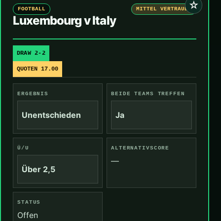
☆
FOOTBALL
MITTEL VERTRAUEN
Luxembourg v Italy
DRAW 2-2
QUOTEN 17.00
ERGEBNIS
BEIDE TEAMS TREFFEN
Unentschieden
Ja
Ü/U
ALTERNATIVSCORE
—
Über 2,5
STATUS
Offen