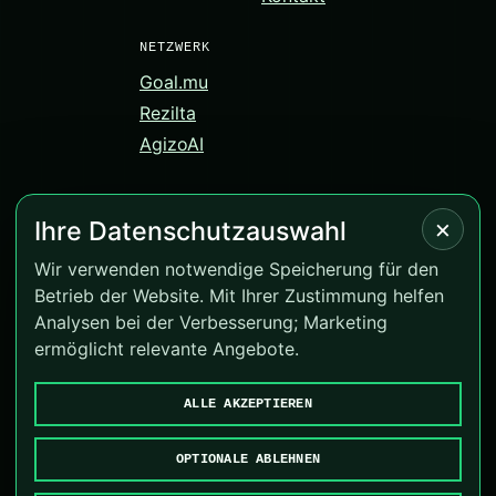
NETZWERK
Goal.mu
Rezilta
AgizoAI
×
Ihre Datenschutzauswahl
© 2026 Correct-Score.net. Alle Rechte vorbehalten.
Wir verwenden notwendige Speicherung für den
Betrieb der Website. Mit Ihrer Zustimmung helfen
Version 4.0.16
Analysen bei der Verbesserung; Marketing
BeGambleAware
·
GamCare
ermöglicht relevante Angebote.
Cookies verwalten
ALLE AKZEPTIEREN
Goal.mu
·
Rezilta
·
AgizoAI
OPTIONALE ABLEHNEN