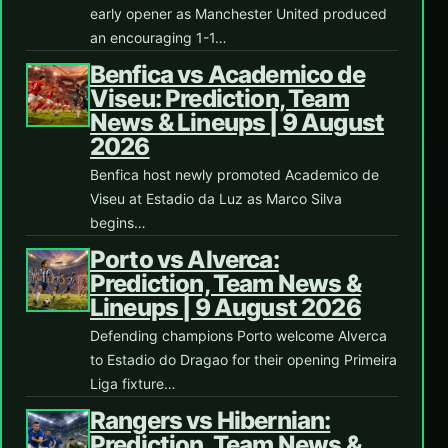
early opener as Manchester United produced
an encouraging 1-1…
Benfica vs Academico de
Viseu: Prediction, Team
News & Lineups | 9 August
2026
Benfica host newly promoted Academico de
Viseu at Estadio da Luz as Marco Silva
begins…
Porto vs Alverca:
Prediction, Team News &
Lineups | 9 August 2026
Defending champions Porto welcome Alverca
to Estadio do Dragao for their opening Primeira
Liga fixture…
Rangers vs Hibernian:
Prediction, Team News &