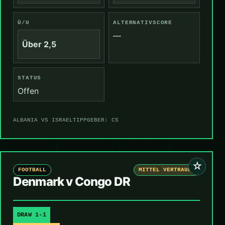
Ü/U
ALTERNATIVSCORE
—
Über 2,5
STATUS
Offen
ALBANIA VS ISRAEL
TIPPGEBER: CS
☆
FOOTBALL
MITTEL VERTRAUEN
Denmark v Congo DR
DRAW 1-1