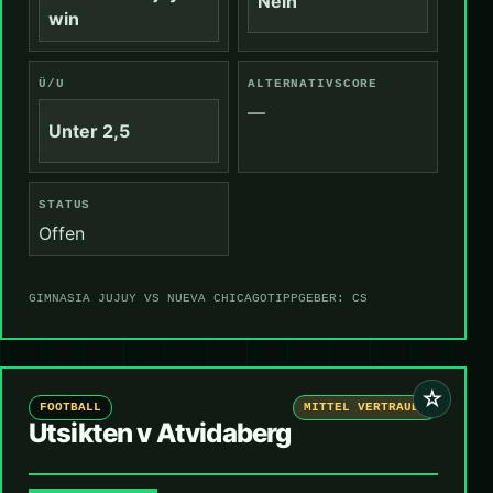
Nein
win
Ü/U
ALTERNATIVSCORE
—
Unter 2,5
STATUS
Offen
GIMNASIA JUJUY VS NUEVA CHICAGO
TIPPGEBER: CS
☆
FOOTBALL
MITTEL VERTRAUEN
Utsikten v Atvidaberg