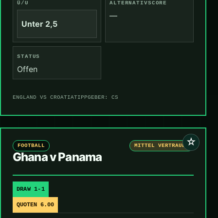
Ü/U
ALTERNATIVSCORE
—
Unter 2,5
STATUS
Offen
ENGLAND VS CROATIA
TIPPGEBER: CS
☆
FOOTBALL
MITTEL VERTRAUEN
Ghana v Panama
DRAW 1-1
QUOTEN 6.00