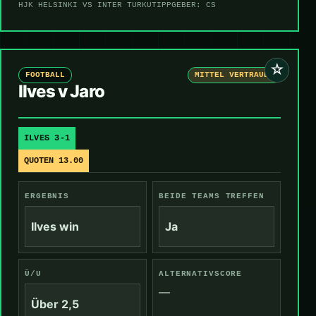
HJK HELSINKI VS INTER TURKU
TIPPGEBER: CS
☆
FOOTBALL
MITTEL VERTRAUEN
Ilves v Jaro
ILVES 3-1
QUOTEN 13.00
ERGEBNIS
BEIDE TEAMS TREFFEN
Ilves win
Ja
Ü/U
ALTERNATIVSCORE
—
Über 2,5