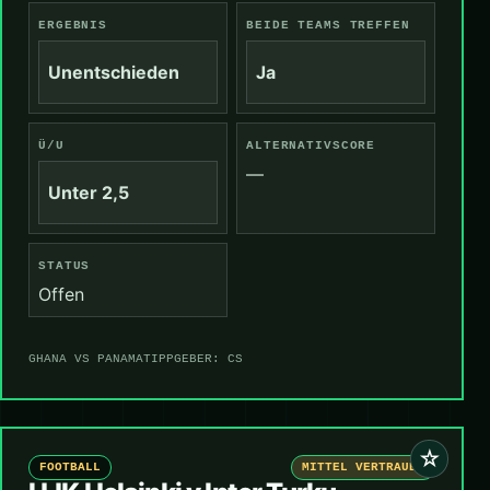
ERGEBNIS
BEIDE TEAMS TREFFEN
Unentschieden
Ja
Ü/U
ALTERNATIVSCORE
—
Unter 2,5
STATUS
Offen
GHANA VS PANAMA
TIPPGEBER: CS
☆
FOOTBALL
MITTEL VERTRAUEN