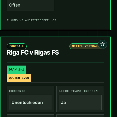
Offen
TUKUMS VS AUDA
TIPPGEBER: CS
☆
FOOTBALL
MITTEL VERTRAUEN
Riga FC v Rigas FS
DRAW 1-1
QUOTEN 6.00
ERGEBNIS
BEIDE TEAMS TREFFEN
Unentschieden
Ja