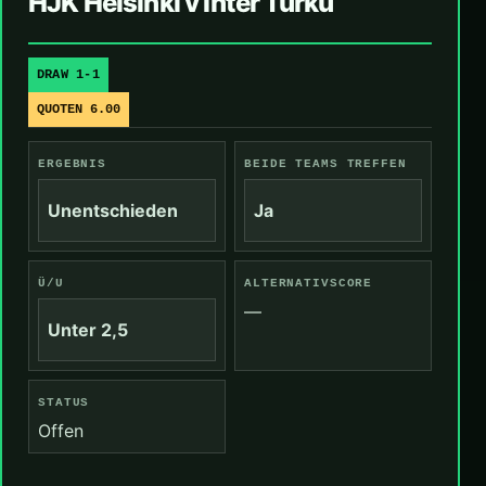
HJK Helsinki v Inter Turku
DRAW 1-1
QUOTEN 6.00
ERGEBNIS
BEIDE TEAMS TREFFEN
Unentschieden
Ja
Ü/U
ALTERNATIVSCORE
—
Unter 2,5
STATUS
Offen