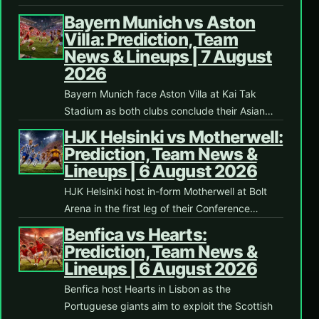
Bayern Munich vs Aston
Villa: Prediction, Team
News & Lineups | 7 August
2026
Bayern Munich face Aston Villa at Kai Tak
Stadium as both clubs conclude their Asian…
HJK Helsinki vs Motherwell:
Prediction, Team News &
Lineups | 6 August 2026
HJK Helsinki host in-form Motherwell at Bolt
Arena in the first leg of their Conference…
Benfica vs Hearts:
Prediction, Team News &
Lineups | 6 August 2026
Benfica host Hearts in Lisbon as the
Portuguese giants aim to exploit the Scottish