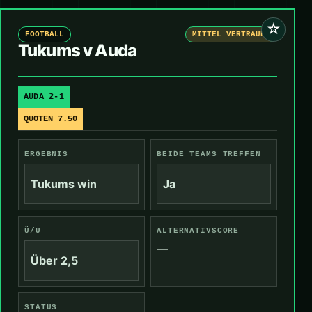
☆
FOOTBALL
MITTEL VERTRAUEN
Tukums v Auda
AUDA 2-1
QUOTEN 7.50
ERGEBNIS
BEIDE TEAMS TREFFEN
Tukums win
Ja
Ü/U
ALTERNATIVSCORE
—
Über 2,5
STATUS