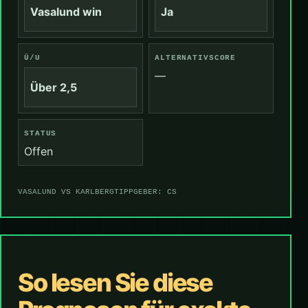
Vasalund win
Ja
Ü/U
ALTERNATIVSCORE
—
Über 2,5
STATUS
Offen
VASALUND VS KARLBERG
TIPPGEBER: CS
So lesen Sie diese