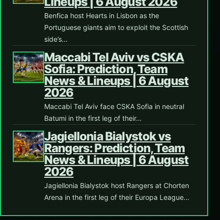
Lineups | 6 August 2026
Benfica host Hearts in Lisbon as the
Portuguese giants aim to exploit the Scottish
side’s…
Maccabi Tel Aviv vs CSKA
Sofia: Prediction, Team
News & Lineups | 6 August
2026
Maccabi Tel Aviv face CSKA Sofia in neutral
Batumi in the first leg of their…
Jagiellonia Bialystok vs
Rangers: Prediction, Team
News & Lineups | 6 August
2026
Jagiellonia Bialystok host Rangers at Chorten
Arena in the first leg of their Europa League…