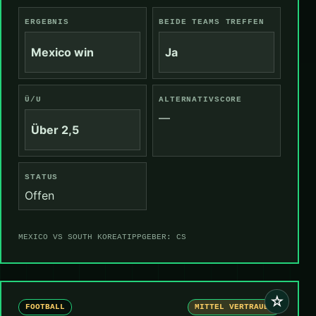
ERGEBNIS
BEIDE TEAMS TREFFEN
Mexico win
Ja
Ü/U
ALTERNATIVSCORE
—
Über 2,5
STATUS
Offen
MEXICO VS SOUTH KOREA
TIPPGEBER: CS
☆
FOOTBALL
MITTEL VERTRAUEN