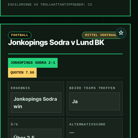
ESKILSMINNE VS TROLLHATTAN
TIPPGEBER: CS
☆
FOOTBALL
MITTEL VERTRAUEN
Jonkopings Sodra v Lund BK
JONKOPINGS SODRA 2-1
QUOTEN 7.50
ERGEBNIS
BEIDE TEAMS TREFFEN
Jonkopings Sodra
Ja
win
Ü/U
ALTERNATIVSCORE
—
Über 2,5