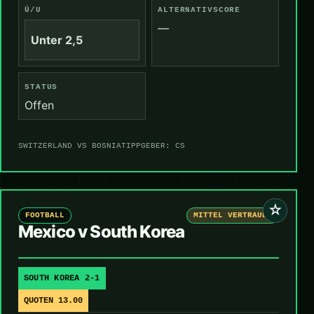
Ü/U
ALTERNATIVSCORE
—
Unter 2,5
STATUS
Offen
SWITZERLAND VS BOSNIA
TIPPGEBER: CS
☆
FOOTBALL
MITTEL VERTRAUEN
Mexico v South Korea
SOUTH KOREA 2-1
QUOTEN 13.00