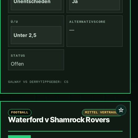
Unentschieden
Ja
Ü/U
ALTERNATIVSCORE
—
Unter 2,5
STATUS
Offen
GALWAY VS DERRY
TIPPGEBER: CS
☆
FOOTBALL
MITTEL VERTRAUEN
Waterford v Shamrock Rovers