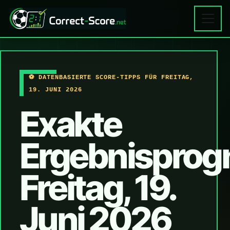
⚽ DATENBASIERTE SCORE-TIPPS FÜR FREITAG,
19. JUNI 2026
Exakte
Ergebnisprog
Freitag, 19.
Juni 2026