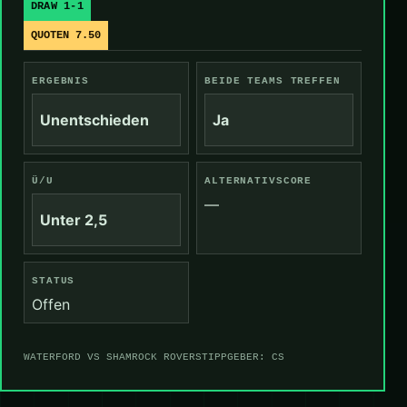
DRAW 1-1
QUOTEN 7.50
ERGEBNIS
BEIDE TEAMS TREFFEN
Unentschieden
Ja
Ü/U
ALTERNATIVSCORE
—
Unter 2,5
STATUS
Offen
WATERFORD VS SHAMROCK ROVERS
TIPPGEBER: CS