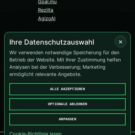
Goal.mu
Rezilta
AgizoAI
×
Ihre Datenschutzauswahl
© 2026 Correct-Score.net. Alle Rechte vorbehalten.
Wir verwenden notwendige Speicherung für den
Betrieb der Website. Mit Ihrer Zustimmung helfen
Version 4.0.10
Analysen bei der Verbesserung; Marketing
BeGambleAware
·
GamCare
ermöglicht relevante Angebote.
Cookies verwalten
ALLE AKZEPTIEREN
Goal.mu
·
Rezilta
·
AgizoAI
OPTIONALE ABLEHNEN
ANPASSEN
Cookie-Richtlinie lesen