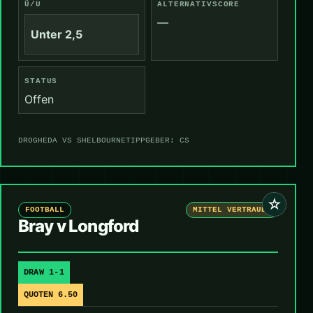
Ü/U
ALTERNATIVSCORE
—
Unter 2,5
STATUS
Offen
DROGHEDA VS SHELBOURNE
TIPPGEBER: CS
☆
FOOTBALL
MITTEL VERTRAUEN
Bray v Longford
DRAW 1-1
QUOTEN 6.50