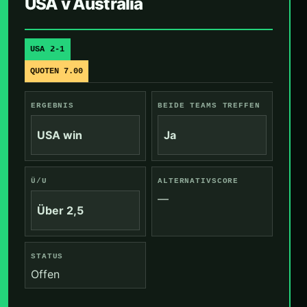
USA v Australia
USA 2-1
QUOTEN 7.00
ERGEBNIS
BEIDE TEAMS TREFFEN
USA win
Ja
Ü/U
ALTERNATIVSCORE
—
Über 2,5
STATUS
Offen