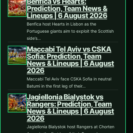
Benfica vs Hearts:
Prediction, Team News &
Lineups | 6 August 2026
Benfica host Hearts in Lisbon as the
Portuguese giants aim to exploit the Scottish
side’s…
Maccabi Tel Aviv vs CSKA
Sofia: Prediction, Team
News & Lineups | 6 August
2026
Maccabi Tel Aviv face CSKA Sofia in neutral
Batumi in the first leg of their…
Jagiellonia Bialystok vs
Rangers: Prediction, Team
News & Lineups | 6 August
2026
Jagiellonia Bialystok host Rangers at Chorten