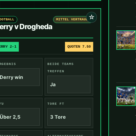
☆
OOTBALL
MITTEL VERTRAUEN
erry v Drogheda
ERRY 2-1
QUOTEN 7.50
RGEBNIS
BEIDE TEAMS
TREFFEN
Derry win
Ja
/U
TORE FT
Über 2,5
3 Tore