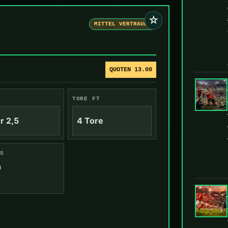
☆
MITTEL VERTRAUEN
QUOTEN 13.00
TORE FT
r 2,5
4 Tore
S
n