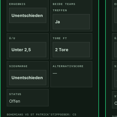
ERGEBNIS
BEIDE TEAMS
E
TREFFEN
Unentschieden
Ja
Ü/U
TORE FT
Ü
Unter 2,5
2 Tore
SIEGMARGE
ALTERNATIVSCORE
S
—
Unentschieden
STATUS
S
Offen
O
BOHEMIANS VS ST PATRICK'S
TIPPGEBER: CS
DU