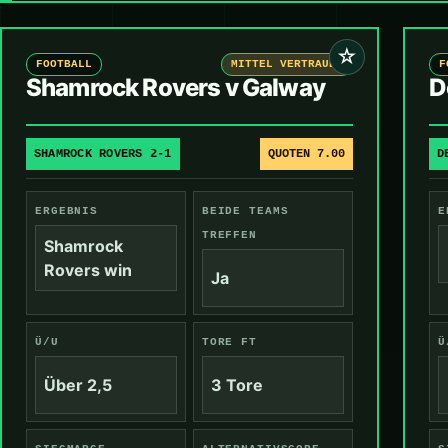
☆
FOOTBALL
MITTEL VERTRAUEN
F
Shamrock Rovers v Galway
D
SHAMROCK ROVERS 2-1
QUOTEN 7.00
D
ERGEBNIS
BEIDE TEAMS
E
TREFFEN
Shamrock
Rovers win
Ja
Ü/U
TORE FT
Ü
Über 2,5
3 Tore