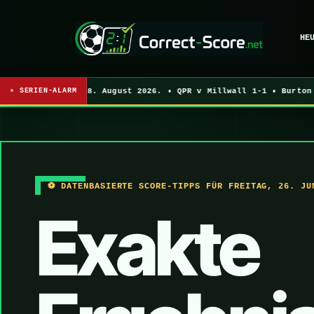
HE
 bis Samstag, 8. August 2026. • QPR v Millwall 1-1 • Burton v 
SERIEN-ALARM
⚽ DATENBASIERTE SCORE-TIPPS FÜR FREITAG, 26. JU
Exakte