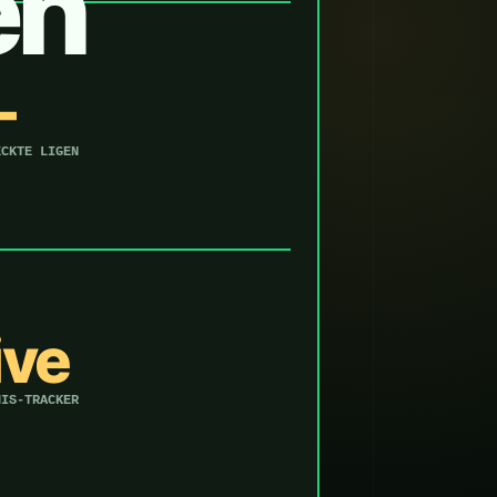
en
—
ECKTE LIGEN
ive
NIS-TRACKER