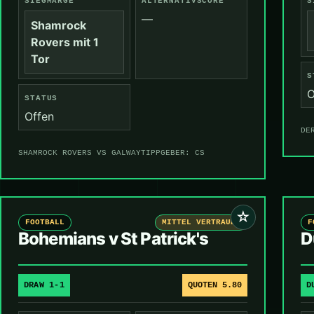
SIEGMARGE
ALTERNATIVSCORE
S
—
Shamrock
Rovers mit 1
Tor
S
O
STATUS
Offen
DE
SHAMROCK ROVERS VS GALWAY
TIPPGEBER: CS
☆
FOOTBALL
MITTEL VERTRAUEN
F
Bohemians v St Patrick's
D
DRAW 1-1
QUOTEN 5.80
D