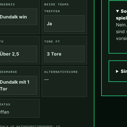
RGEBNIS
BEIDE TEAMS
So
TREFFEN
Dundalk win
spie
Ja
Nein
sind 
vorsi
/U
TORE FT
Über 2,5
3 Tore
Si
IEGMARGE
ALTERNATIVSCORE
—
Dundalk mit 1
Tor
TATUS
ffen
NDALK VS WATERFORD
TIPPGEBER: CS