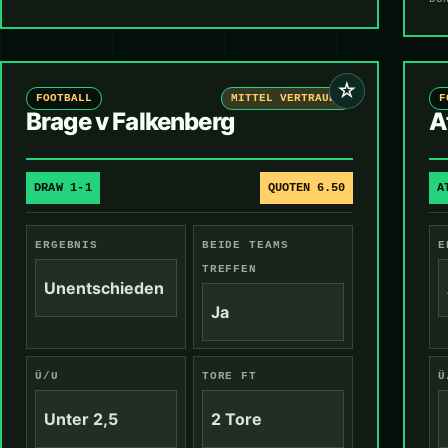
☆
FOOTBALL
MITTEL VERTRAUEN
F
Brage v Falkenberg
A
DRAW 1-1
QUOTEN 6.50
A
ERGEBNIS
BEIDE TEAMS
E
TREFFEN
Unentschieden
Ja
Ü/U
TORE FT
Ü
Unter 2,5
2 Tore