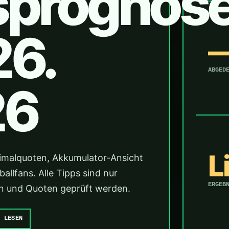
sprognos
26.
ABGED
26
L
imalquoten, Akkumulator-Ansicht
llfans. Alle Tipps sind nur
ERGEB
änen und Quoten geprüft werden.
E LESEN