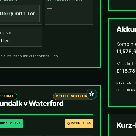
IEGMARGE
ALTERNATIVSCORE
—
Derry mit 1 Tor
Akkum
TATUS
ffen
Kombini
11,578,
RRY VS DROGHEDA
TIPPGEBER: CS
Mögliche
£115,78
DIES IST 
EMPFEHLUN
☆
OOTBALL
MITTEL VERTRAUEN
undalk v Waterford
Kurz
UNDALK 2-1
QUOTEN 7.50