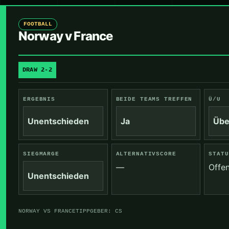
FOOTBALL
Norway v France
DRAW 2-2
ERGEBNIS
BEIDE TEAMS TREFFEN
Ü/U
Unentschieden
Ja
Übe
SIEGMARGE
ALTERNATIVSCORE
STATU
—
Offe
Unentschieden
NORWAY VS FRANCE
TIPPGEBER: CS