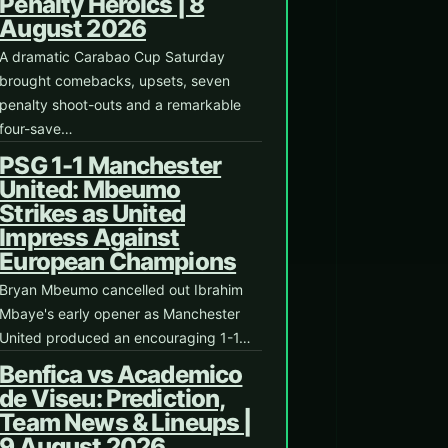
Penalty Heroics | 8
August 2026
A dramatic Carabao Cup Saturday
brought comebacks, upsets, seven
penalty shoot-outs and a remarkable
four-save…
PSG 1-1 Manchester
United: Mbeumo
Strikes as United
Impress Against
European Champions
Bryan Mbeumo cancelled out Ibrahim
Mbaye's early opener as Manchester
United produced an encouraging 1-1…
Benfica vs Academico
de Viseu: Prediction,
Team News & Lineups |
9 August 2026