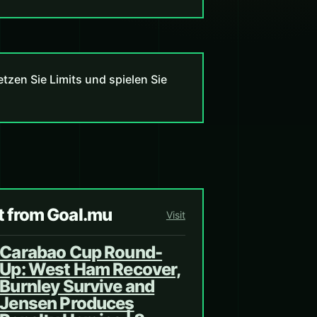
zen Sie Limits und spielen Sie
t from Goal.mu
Visit
Carabao Cup Round-
Up: West Ham Recover,
Burnley Survive and
Jensen Produces