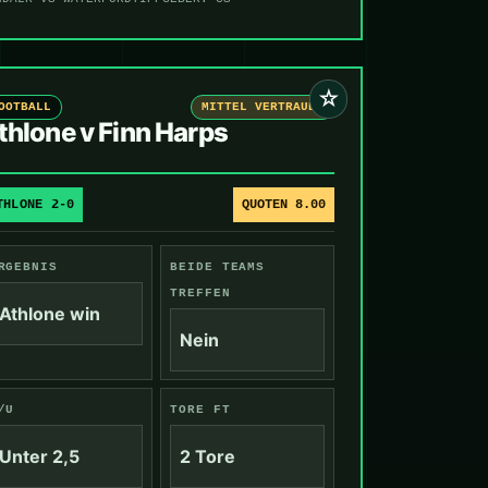
☆
OOTBALL
MITTEL VERTRAUEN
thlone v Finn Harps
THLONE 2-0
QUOTEN 8.00
RGEBNIS
BEIDE TEAMS
TREFFEN
Athlone win
Nein
/U
TORE FT
Unter 2,5
2 Tore