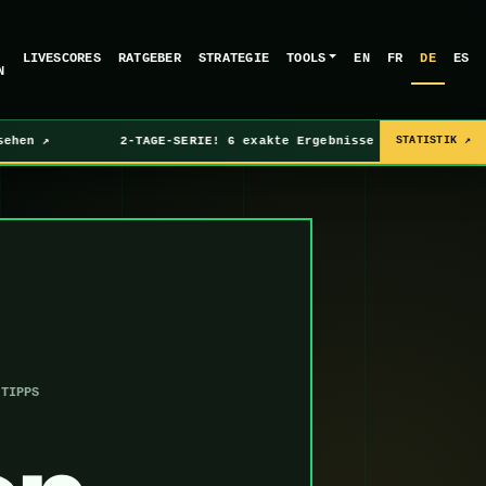
LIVESCORES
RATGEBER
STRATEGIE
TOOLS
EN
FR
DE
ES
N
↗
2-TAGE-SERIE! 6 exakte Ergebnisse an aufeinanderfolg
STATISTIK ↗
-TIPPS