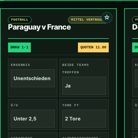
☆
FOOTBALL
MITTEL VERTRAUEN
F
Paraguay v France
D
DRAW 1-1
QUOTEN 11.00
D
ERGEBNIS
BEIDE TEAMS
E
TREFFEN
Unentschieden
Ja
Ü/U
TORE FT
Ü
Unter 2,5
2 Tore