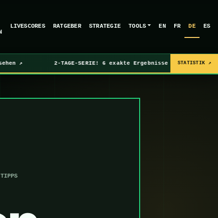
LIVESCORES
RATGEBER
STRATEGIE
TOOLS
EN
FR
DE
ES
N
↗
2-TAGE-SERIE! 6 exakte Ergebnisse an aufeinanderfolg
STATISTIK ↗
-TIPPS