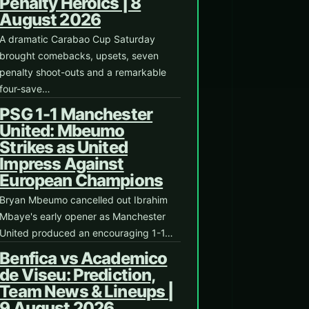
Penalty Heroics | 8
August 2026
A dramatic Carabao Cup Saturday
brought comebacks, upsets, seven
penalty shoot-outs and a remarkable
four-save…
PSG 1-1 Manchester
United: Mbeumo
Strikes as United
Impress Against
European Champions
Bryan Mbeumo cancelled out Ibrahim
Mbaye's early opener as Manchester
United produced an encouraging 1-1…
Benfica vs Academico
de Viseu: Prediction,
Team News & Lineups |
9 August 2026