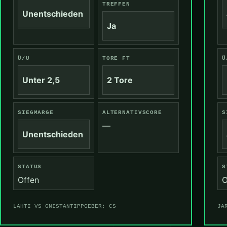
TREFFEN
Unentschieden
Ja
Ü/U
TORE FT
Ü
Unter 2,5
2 Tore
SIEGMARGE
ALTERNATIVSCORE
S
—
Unentschieden
STATUS
S
Offen
O
LAHTI VS GNISTAN
TIPPGEBER: CS
JA