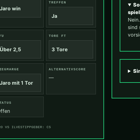
TREFFEN
So
Jaro win
spie
Ja
Nein
sind 
vorsi
/U
TORE FT
Über 2,5
3 Tore
IEGMARGE
ALTERNATIVSCORE
Si
—
Jaro mit 1 Tor
TATUS
ffen
RO VS ILVES
TIPPGEBER: CS