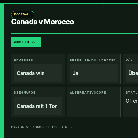
FOOTBALL
Canada v Morocco
MOROCCO 2-1
ERGEBNIS
BEIDE TEAMS TREFFEN
Ü/U
Canada win
Ja
Übe
SIEGMARGE
ALTERNATIVSCORE
STATU
—
Offe
Canada mit 1 Tor
CANADA VS MOROCCO
TIPPGEBER: CS