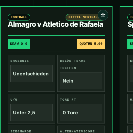
☆
FOOTBALL
MITTEL VERTRAUEN
F
Almagro v Atletico de Rafaela
S
DRAW 0-0
QUOTEN 5.00
S
ERGEBNIS
BEIDE TEAMS
E
TREFFEN
Unentschieden
Nein
Ü/U
TORE FT
Ü
Unter 2,5
0 Tore
SIEGMARGE
ALTERNATIVSCORE
S