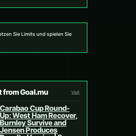
zen Sie Limits und spielen Sie
t from Goal.mu
Visit
Carabao Cup Round-
Up: West Ham Recover,
Burnley Survive and
Jensen Produces