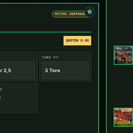
☆
MITTEL VERTRAUEN
QUOTEN 8.00
TORE FT
r 2,5
3 Tore
S
n