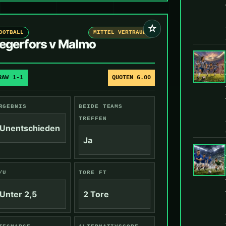
☆
OOTBALL
MITTEL VERTRAUEN
egerfors v Malmo
RAW 1-1
QUOTEN 6.00
RGEBNIS
BEIDE TEAMS
TREFFEN
Unentschieden
Ja
/U
TORE FT
Unter 2,5
2 Tore