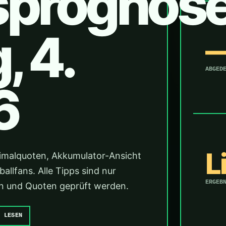
sprognos
 4.
ABGED
6
L
imalquoten, Akkumulator-Ansicht
llfans. Alle Tipps sind nur
ERGEB
änen und Quoten geprüft werden.
E LESEN