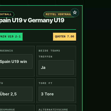
☆
OOTBALL
MITTEL VERTRAUEN
pain U19 v Germany U19
PAIN U19 2-1
QUOTEN 7.00
RGEBNIS
BEIDE TEAMS
TREFFEN
Spain U19 win
Ja
/U
TORE FT
Über 2,5
3 Tore
IEGMARGE
ALTERNATIVSCORE