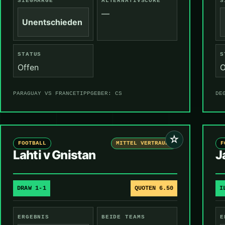
SIEGMARGE
ALTERNATIVSCORE
S
—
Unentschieden
STATUS
S
Offen
O
PARAGUAY VS FRANCE
TIPPGEBER: CS
DE
☆
FOOTBALL
MITTEL VERTRAUEN
F
Lahti v Gnistan
J
DRAW 1-1
QUOTEN 6.50
I
ERGEBNIS
BEIDE TEAMS
E