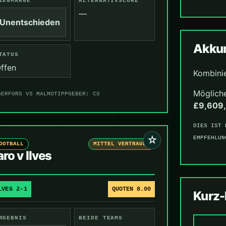
IEGMARGE
ALTERNATIVSCORE
—
Unentschieden
Akkum
TATUS
ffen
Kombini
Mögliche
GERFORS VS MALMO
TIPPGEBER: CS
£9,609
DIES IST 
☆
EMPFEHLUN
OOTBALL
MITTEL VERTRAUEN
aro v Ilves
LVES 2-1
QUOTEN 8.00
Kurz
RGEBNIS
BEIDE TEAMS