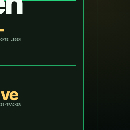
en
—
ECKTE LIGEN
ive
NIS-TRACKER