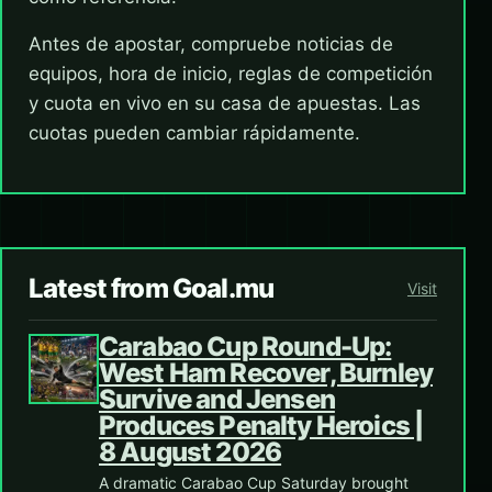
Antes de apostar, compruebe noticias de
equipos, hora de inicio, reglas de competición
y cuota en vivo en su casa de apuestas. Las
cuotas pueden cambiar rápidamente.
Latest from Goal.mu
Visit
Carabao Cup Round-Up:
West Ham Recover, Burnley
Survive and Jensen
Produces Penalty Heroics |
8 August 2026
A dramatic Carabao Cup Saturday brought