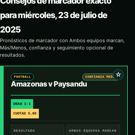
Consejos de marcador exacto
para miércoles, 23 de julio de
2025
Pronósticos de marcador con Ambos equipos marcan,
Más/Menos, confianza y seguimiento opcional de
resultados.
☆
FOOTBALL
CONFIANZA MEDIA
Amazonas v Paysandu
DRAW 1-1
CUOTAS 5.80
RESULTADO
AMBOS EQUIPOS MARCAN