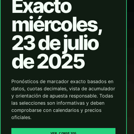
Exacto
miércoles,
23 de julio
de 2025
Pronósticos de marcador exacto basados en
datos, cuotas decimales, vista de acumulador
y orientación de apuesta responsable. Todas
las selecciones son informativas y deben
comprobarse con calendarios y precios
oficiales.
VER CONSEJOS