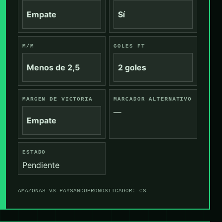
Empate
Sí
M/M
GOLES FT
Menos de 2,5
2 goles
MARGEN DE VICTORIA
MARCADOR ALTERNATIVO
—
Empate
ESTADO
Pendiente
AMAZONAS VS PAYSANDU
PRONOSTICADOR: CS