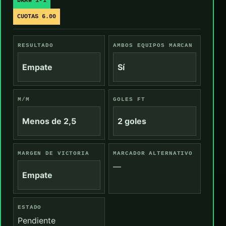
DRAW 1-1
CUOTAS 6.00
RESULTADO
AMBOS EQUIPOS MARCAN
Empate
Sí
M/M
GOLES FT
Menos de 2,5
2 goles
MARGEN DE VICTORIA
MARCADOR ALTERNATIVO
—
Empate
ESTADO
Pendiente