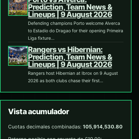
Prediction, Team News &
Lineups | 9 August 2026
Defending champions Porto welcome Alverca
to Estadio do Dragao for their opening Primeira
Liga fixture…
Rangers vs Hibernian:
Prediction, Team News &
Lineups | 9 August 2026
Rangers host Hibernian at Ibrox on 9 August
2026 as both clubs chase their first…
Vista acumulador
Cuotas decimales combinadas:
105,914,530.80