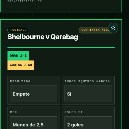
PRONOSTICADOR: CS
☆
FOOTBALL
CONFIANZA MEDIA
Shelbourne v Qarabag
DRAW 1-1
CUOTAS 7.50
RESULTADO
AMBOS EQUIPOS MARCAN
Empate
Sí
M/M
GOLES FT
Menos de 2,5
2 goles