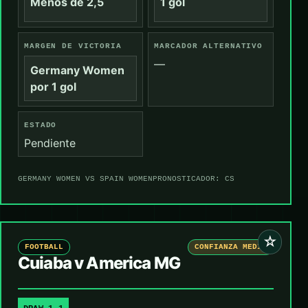
Menos de 2,5
1 gol
MARGEN DE VICTORIA
MARCADOR ALTERNATIVO
—
Germany Women
por 1 gol
ESTADO
Pendiente
GERMANY WOMEN VS SPAIN WOMEN
PRONOSTICADOR: CS
☆
FOOTBALL
CONFIANZA MEDIA
Cuiaba v America MG