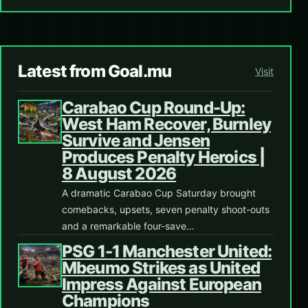
Latest from Goal.mu
Visit
Carabao Cup Round-Up:
West Ham Recover, Burnley
Survive and Jensen
Produces Penalty Heroics |
8 August 2026
A dramatic Carabao Cup Saturday brought
comebacks, upsets, seven penalty shoot-outs
and a remarkable four-save…
PSG 1-1 Manchester United:
Mbeumo Strikes as United
Impress Against European
Champions