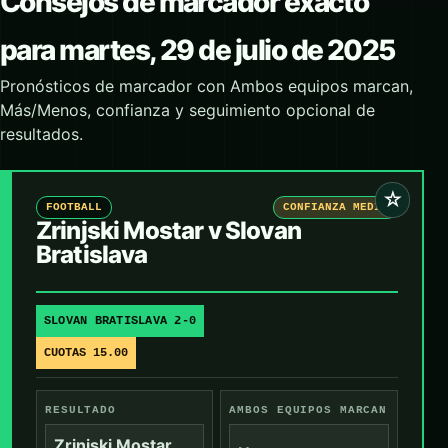
Consejos de marcador exacto
para martes, 29 de julio de 2025
Pronósticos de marcador con Ambos equipos marcan,
Más/Menos, confianza y seguimiento opcional de
resultados.
☆
FOOTBALL
CONFIANZA MEDIA
Zrinjski Mostar v Slovan
Bratislava
SLOVAN BRATISLAVA 2-0
CUOTAS 15.00
RESULTADO
AMBOS EQUIPOS MARCAN
Zrinjski Mostar