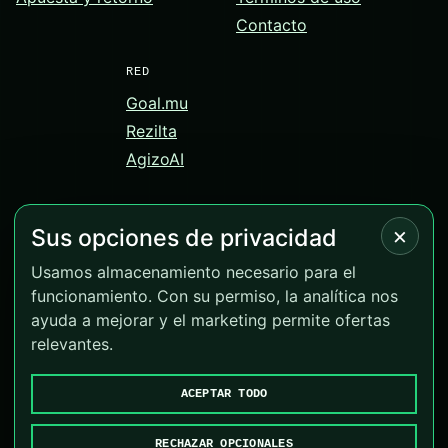
Contacto
RED
Goal.mu
Rezilta
AgizoAI
×
Sus opciones de privacidad
© 2026 Correct-Score.net. Todos los derechos reservados.
Usamos almacenamiento necesario para el
funcionamiento. Con su permiso, la analítica nos
Version 4.0.19
ayuda a mejorar y el marketing permite ofertas
BeGambleAware
·
GamCare
relevantes.
Gestionar cookies
ACEPTAR TODO
Goal.mu
·
Rezilta
·
AgizoAI
RECHAZAR OPCIONALES