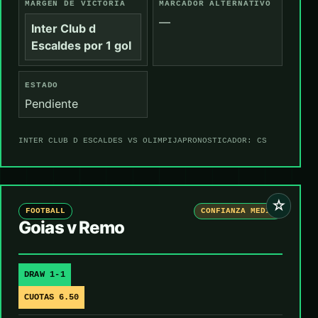
MARGEN DE VICTORIA
MARCADOR ALTERNATIVO
—
Inter Club d
Escaldes por 1 gol
ESTADO
Pendiente
INTER CLUB D ESCALDES VS OLIMPIJA
PRONOSTICADOR: CS
☆
FOOTBALL
CONFIANZA MEDIA
Goias v Remo
DRAW 1-1
CUOTAS 6.50