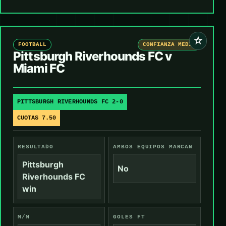
☆
FOOTBALL
CONFIANZA MEDIA
Pittsburgh Riverhounds FC v
Miami FC
PITTSBURGH RIVERHOUNDS FC 2-0
CUOTAS 7.50
RESULTADO
AMBOS EQUIPOS MARCAN
Pittsburgh
No
Riverhounds FC
win
M/M
GOLES FT