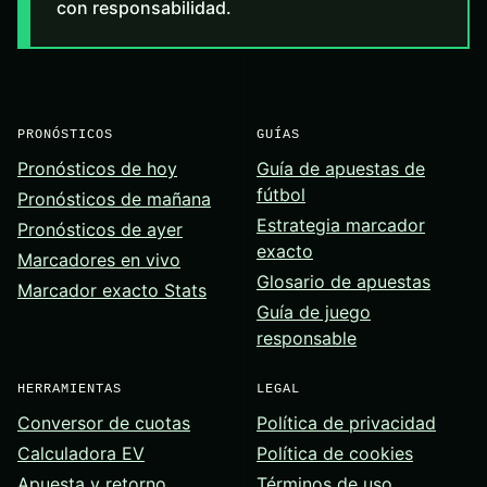
con responsabilidad.
PRONÓSTICOS
GUÍAS
Pronósticos de hoy
Guía de apuestas de
fútbol
Pronósticos de mañana
Estrategia marcador
Pronósticos de ayer
exacto
Marcadores en vivo
Glosario de apuestas
Marcador exacto Stats
Guía de juego
responsable
HERRAMIENTAS
LEGAL
Conversor de cuotas
Política de privacidad
Calculadora EV
Política de cookies
Apuesta y retorno
Términos de uso