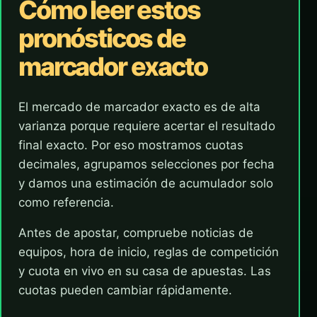
Cómo leer estos
pronósticos de
marcador exacto
El mercado de marcador exacto es de alta
varianza porque requiere acertar el resultado
final exacto. Por eso mostramos cuotas
decimales, agrupamos selecciones por fecha
y damos una estimación de acumulador solo
como referencia.
Antes de apostar, compruebe noticias de
equipos, hora de inicio, reglas de competición
y cuota en vivo en su casa de apuestas. Las
cuotas pueden cambiar rápidamente.