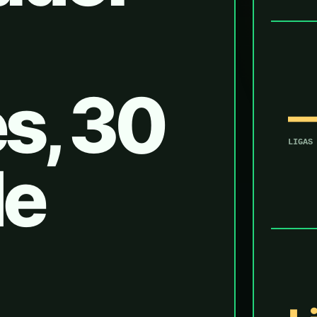
s, 30
LIGAS
de