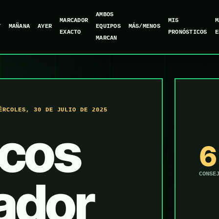
AMBOS
MARCADOR
MIS
M
Y
MAÑANA
AYER
EQUIPOS
MÁS/MENOS
EXACTO
PRONÓSTICOS
E
MARCAN
ÉRCOLES, 30 DE JULIO DE 2025
icos
6
CONSE
ador