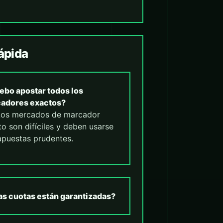
ápida
ebo apostar todos los
adores exactos?
Los mercados de marcador
o son difíciles y deben usarse
apuestas prudentes.
as cuotas están garantizadas?