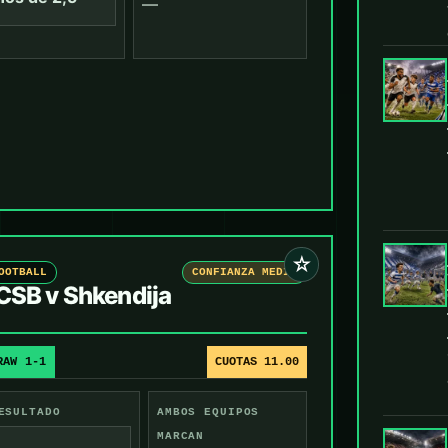
—
☆
OOTBALL
CONFIANZA MEDIA
CSB v Shkendija
RAW 1-1
CUOTAS 11.00
ESULTADO
AMBOS EQUIPOS
MARCAN