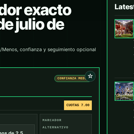
dor exacto
Lates
e julio de
Menos, confianza y seguimiento opcional
☆
CONFIANZA MEDIA
CUOTAS 7.00
MARCADOR
ALTERNATIVO
os de 2,5