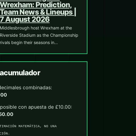
Wrexham: Prediction,
Team News & Lineups |
7 August 2026
Middlesbrough host Wrexham at the
Riverside Stadium as the Championship
rivals begin their seasons in…
 acumulador
decimales combinadas:
.00
posible con apuesta de £10.00:
150.00
TIMACIÓN MATEMÁTICA, NO UNA
CIÓN.