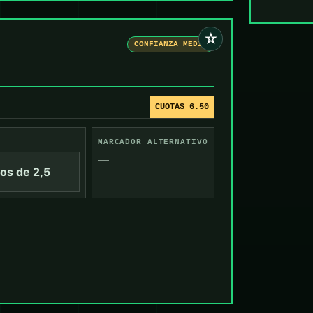
☆
CONFIANZA MEDIA
CUOTAS 6.50
MARCADOR ALTERNATIVO
—
os de 2,5