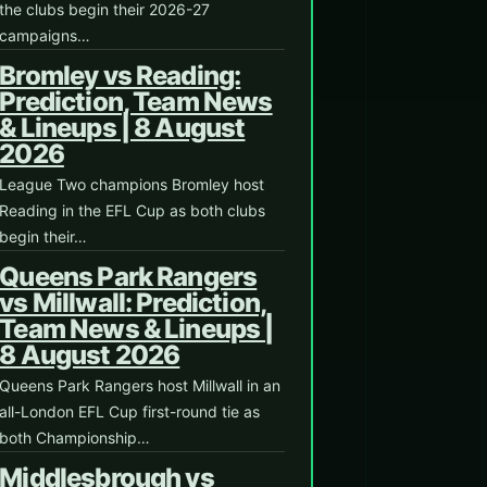
the clubs begin their 2026-27
campaigns…
Bromley vs Reading:
Prediction, Team News
& Lineups | 8 August
2026
League Two champions Bromley host
Reading in the EFL Cup as both clubs
begin their…
Queens Park Rangers
vs Millwall: Prediction,
Team News & Lineups |
8 August 2026
Queens Park Rangers host Millwall in an
all-London EFL Cup first-round tie as
both Championship…
Middlesbrough vs