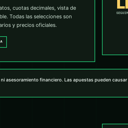
L
tos, cuotas decimales, vista de
SEGUI
le. Todas las selecciones son
os y precios oficiales.
IA
ni asesoramiento financiero. Las apuestas pueden causar ad