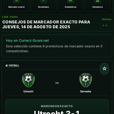
Marcador exacto
Resultados
Estadísticas
Ganadores
LIVE PICKS
Mañana
CONSEJOS DE MARCADOR EXACTO PARA
→ →
JUEVES, 14 DE AGOSTO DE 2025
Hoy en Correct-Score.net
Esta selección contiene 9 pronósticos de marcador exacto en 0
competiciónes.
⚽ FOOTBALL
☆
VS
Utrecht
Servette
MARCADOR EXACTO
Utrecht 3-1