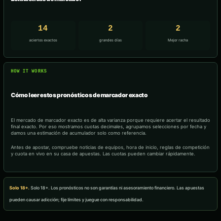
14
2
2
aciertos exactos
grandes días
Mejor racha
HOW IT WORKS
Cómo leer estos pronósticos de marcador exacto
El mercado de marcador exacto es de alta varianza porque requiere acertar el resultado
final exacto. Por eso mostramos cuotas decimales, agrupamos selecciones por fecha y
damos una estimación de acumulador solo como referencia.
Antes de apostar, compruebe noticias de equipos, hora de inicio, reglas de competición
y cuota en vivo en su casa de apuestas. Las cuotas pueden cambiar rápidamente.
Solo 18+.
Solo 18+. Los pronósticos no son garantías ni asesoramiento financiero. Las apuestas
pueden causar adicción; fije límites y juegue con responsabilidad.