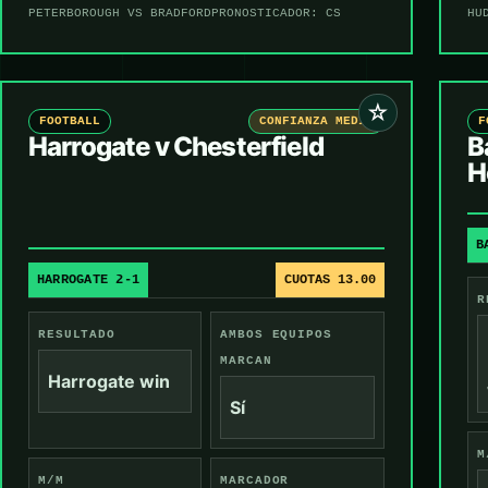
PETERBOROUGH VS BRADFORD
PRONOSTICADOR: CS
HU
☆
FOOTBALL
CONFIANZA MEDIA
F
Harrogate v Chesterfield
B
H
B
HARROGATE 2-1
CUOTAS 13.00
R
RESULTADO
AMBOS EQUIPOS
MARCAN
Harrogate win
Sí
M
M/M
MARCADOR