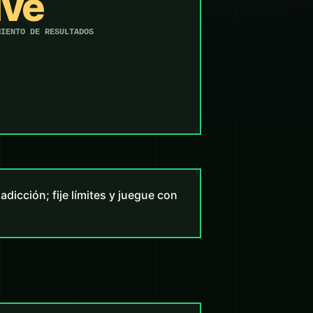
ive
MIENTO DE RESULTADOS
icción; fije límites y juegue con