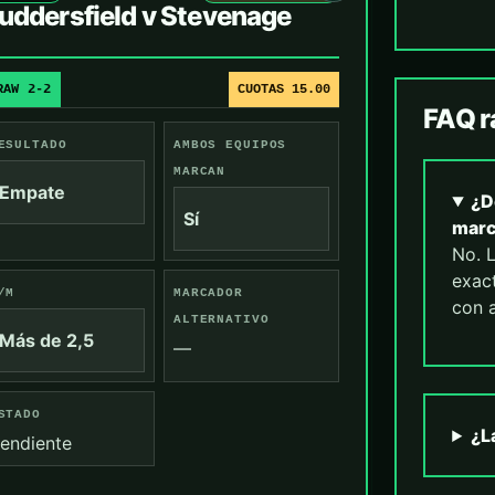
uddersfield v Stevenage
RAW 2-2
CUOTAS 15.00
FAQ r
ESULTADO
AMBOS EQUIPOS
MARCAN
Empate
¿D
Sí
marc
No. 
exact
/M
MARCADOR
con 
ALTERNATIVO
Más de 2,5
—
STADO
¿L
endiente