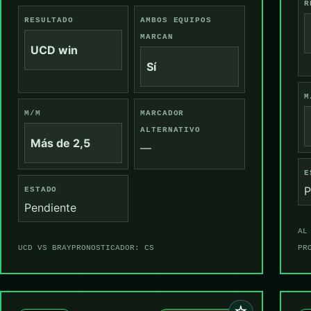
R
RESULTADO
AMBOS EQUIPOS
MARCAN
UCD win
Sí
M
M/M
MARCADOR
ALTERNATIVO
Más de 2,5
—
E
P
ESTADO
Pendiente
AL
UCD VS BRAY
PRONOSTICADOR: CS
PR