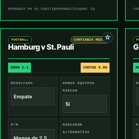
OPERARIO PR VS CORITIBA
PRONOSTICADOR: CS
CO
☆
FOOTBALL
CONFIANZA MEDIA
F
Hamburg v St. Pauli
G
DRAW 1-1
CUOTAS 6.00
M
RESULTADO
AMBOS EQUIPOS
R
MARCAN
Empate
Sí
M/M
MARCADOR
M
ALTERNATIVO
Menos de 2,5