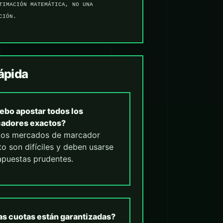
TIMACIÓN MATEMÁTICA, NO UNA
CIÓN.
ápida
ebo apostar todos los
adores exactos?
Los mercados de marcador
o son difíciles y deben usarse
apuestas prudentes.
as cuotas están garantizadas?