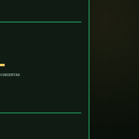
—
 CUBIERTAS