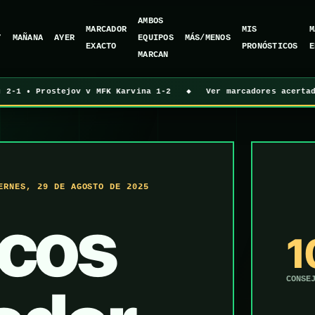
AMBOS
MARCADOR
MIS
M
Y
MAÑANA
AYER
EQUIPOS
MÁS/MENOS
EXACTO
PRONÓSTICOS
E
MARCAN
-1 • Prostejov v MFK Karvina 1-2 ◆ Ver marcadores acertados ↗
ERNES, 29 DE AGOSTO DE 2025
icos
1
CONSE