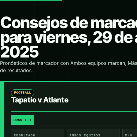
Consejos de marca
para viernes, 29 de
2025
Pronósticos de marcador con Ambos equipos marcan, Más/
de resultados.
FOOTBALL
Tapatio v Atlante
DRAW 1-1
RESULTADO
AMBOS EQUIPOS
M/M