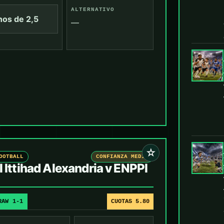
ALTERNATIVO
os de 2,5
—
☆
OOTBALL
CONFIANZA MEDIA
l Ittihad Alexandria v ENPPI
RAW 1-1
CUOTAS 5.80