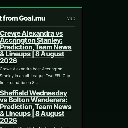
t from Goal.mu
Visit
Crewe Alexandra vs
Accrington Stanley:
Prediction, Team News
& Lineups | 8 August
2026
Crewe Alexandra host Accrington
Stanley in an all-League Two EFL Cup
first-round tie on 8…
Sheffield Wednesday
vs Bolton Wanderers:
Prediction, Team News
& Lineups | 8 August
2026