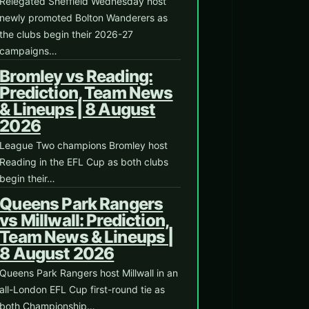
Relegated Sheffield Wednesday host
newly promoted Bolton Wanderers as
the clubs begin their 2026-27
campaigns…
Bromley vs Reading:
Prediction, Team News
& Lineups | 8 August
2026
League Two champions Bromley host
Reading in the EFL Cup as both clubs
begin their…
Queens Park Rangers
vs Millwall: Prediction,
Team News & Lineups |
8 August 2026
Queens Park Rangers host Millwall in an
all-London EFL Cup first-round tie as
both Championship…