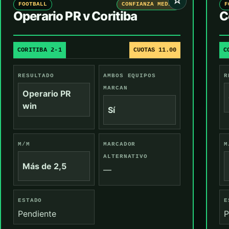
☆
FOOTBALL
CONFIANZA MEDIA
F
Operario PR v Coritiba
C
CORITIBA 2-1
CUOTAS 11.00
C
RESULTADO
AMBOS EQUIPOS
R
MARCAN
Operario PR
win
Sí
M/M
MARCADOR
M
ALTERNATIVO
Más de 2,5
—
ESTADO
E
Pendiente
P