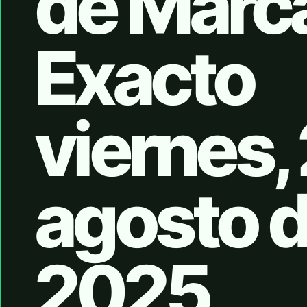
de Marc
Exacto
viernes,
agosto 
2025