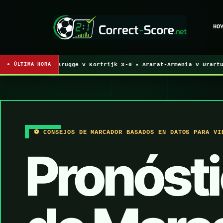
HO
2026. • Club Brugge v Kortrijk 3-0 • Ararat-Armenia v Urartu 2
ÚLTIMA HORA
⚽ CONSEJOS DE MARCADOR BASADOS EN DATOS PARA VI
Pronóst