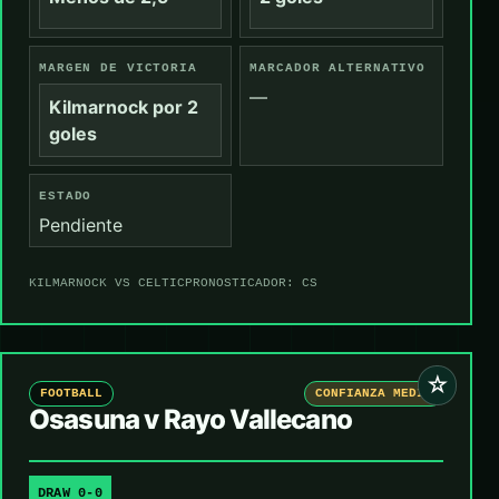
MARGEN DE VICTORIA
MARCADOR ALTERNATIVO
—
Kilmarnock por 2
goles
ESTADO
Pendiente
KILMARNOCK VS CELTIC
PRONOSTICADOR: CS
☆
FOOTBALL
CONFIANZA MEDIA
Osasuna v Rayo Vallecano
DRAW 0-0