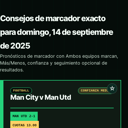
Consejos de marcador exacto
para domingo, 14 de septiembre
de 2025
Pronósticos de marcador con Ambos equipos marcan,
Más/Menos, confianza y seguimiento opcional de
resultados.
☆
FOOTBALL
CONFIANZA MEDIA
Man City v Man Utd
MAN UTD 2-1
CUOTAS 13.00