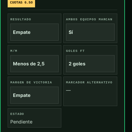
CUOTAS 6.50
RESULTADO
AMBOS EQUIPOS MARCAN
Empate
Sí
M/M
GOLES FT
Menos de 2,5
2 goles
MARGEN DE VICTORIA
MARCADOR ALTERNATIVO
—
Empate
ESTADO
Pendiente