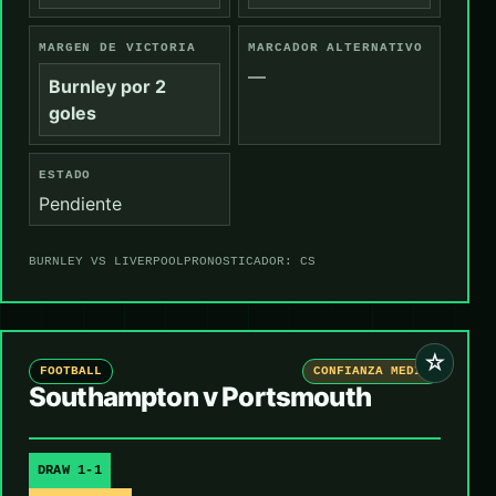
MARGEN DE VICTORIA
MARCADOR ALTERNATIVO
—
Burnley por 2
goles
ESTADO
Pendiente
BURNLEY VS LIVERPOOL
PRONOSTICADOR: CS
☆
FOOTBALL
CONFIANZA MEDIA
Southampton v Portsmouth
DRAW 1-1