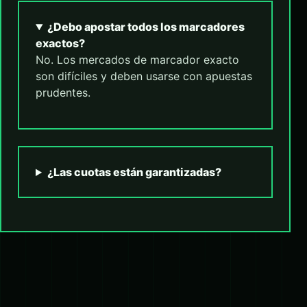
¿Debo apostar todos los marcadores
exactos?
No. Los mercados de marcador exacto
son difíciles y deben usarse con apuestas
prudentes.
¿Las cuotas están garantizadas?