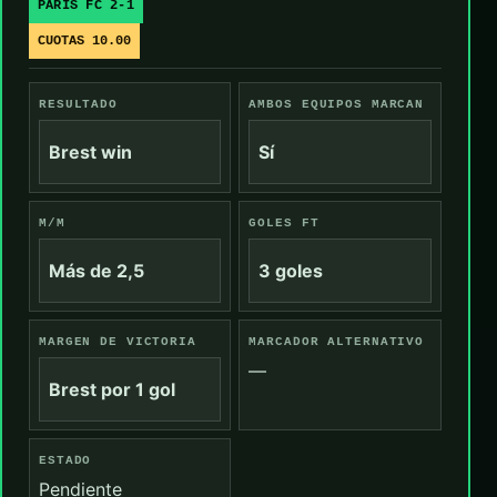
PARIS FC 2-1
CUOTAS 10.00
RESULTADO
AMBOS EQUIPOS MARCAN
Brest win
Sí
M/M
GOLES FT
Más de 2,5
3 goles
MARGEN DE VICTORIA
MARCADOR ALTERNATIVO
—
Brest por 1 gol
ESTADO
Pendiente