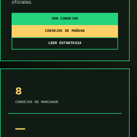
oficiales.
VER CONSEJOS
CONSEJOS DE MAÑANA
LEER ESTRATEGIA
8
CONSEJOS DE MARCADOR
—