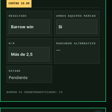
CUOTAS 10.00
RESULTADO
AMBOS EQUIPOS MARCAN
Barrow win
Sí
M/M
MARCADOR ALTERNATIVO
—
Más de 2,5
ESTADO
Pendiente
BARROW VS CREWE
PRONOSTICADOR: CS