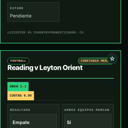
ESTADO
Pendiente
LEICESTER VS COVENTRY
PRONOSTICADOR: CS
☆
FOOTBALL
CONFIANZA MEDIA
Reading v Leyton Orient
DRAW 1-1
CUOTAS 6.00
RESULTADO
AMBOS EQUIPOS MARCAN
Empate
Sí