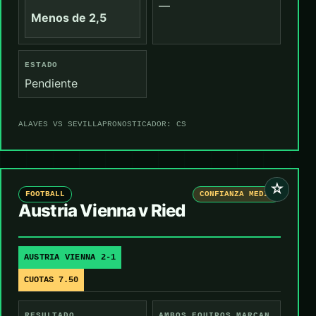
—
Menos de 2,5
ESTADO
Pendiente
ALAVES VS SEVILLA
PRONOSTICADOR: CS
☆
FOOTBALL
CONFIANZA MEDIA
Austria Vienna v Ried
AUSTRIA VIENNA 2-1
CUOTAS 7.50
RESULTADO
AMBOS EQUIPOS MARCAN