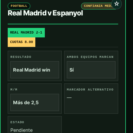
☆
FOOTBALL
CONFIANZA MEDIA
Real Madrid v Espanyol
REAL MADRID 2-1
CUOTAS 8.00
RESULTADO
AMBOS EQUIPOS MARCAN
Real Madrid win
Sí
M/M
MARCADOR ALTERNATIVO
—
Más de 2,5
ESTADO
Pendiente