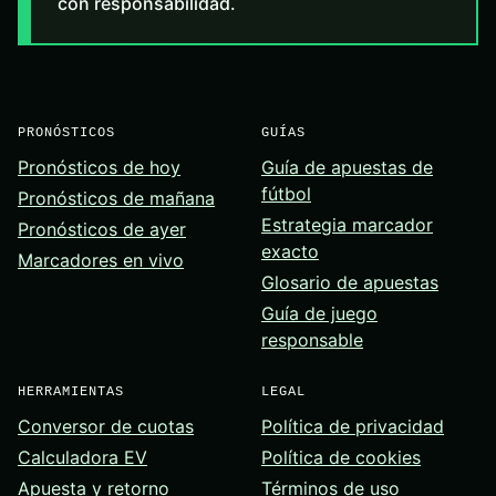
con responsabilidad.
PRONÓSTICOS
GUÍAS
Pronósticos de hoy
Guía de apuestas de
fútbol
Pronósticos de mañana
Estrategia marcador
Pronósticos de ayer
exacto
Marcadores en vivo
Glosario de apuestas
Guía de juego
responsable
HERRAMIENTAS
LEGAL
Conversor de cuotas
Política de privacidad
Calculadora EV
Política de cookies
Apuesta y retorno
Términos de uso