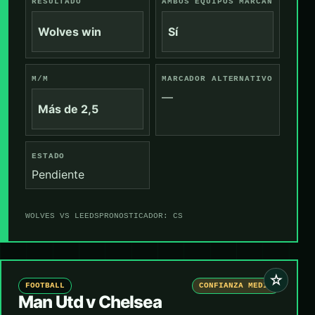
RESULTADO
AMBOS EQUIPOS MARCAN
Wolves win
Sí
M/M
MARCADOR ALTERNATIVO
—
Más de 2,5
ESTADO
Pendiente
WOLVES VS LEEDS
PRONOSTICADOR: CS
☆
FOOTBALL
CONFIANZA MEDIA
Man Utd v Chelsea