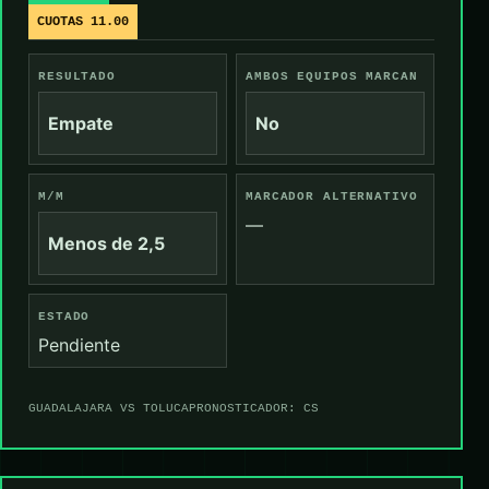
CUOTAS 11.00
RESULTADO
AMBOS EQUIPOS MARCAN
Empate
No
M/M
MARCADOR ALTERNATIVO
—
Menos de 2,5
ESTADO
Pendiente
GUADALAJARA VS TOLUCA
PRONOSTICADOR: CS