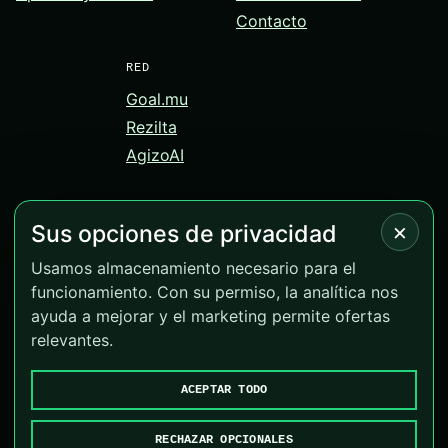
Contacto
RED
Goal.mu
Rezilta
AgizoAI
×
Sus opciones de privacidad
© 2026 Correct-Score.net. Todos los derechos reservados.
Usamos almacenamiento necesario para el
funcionamiento. Con su permiso, la analítica nos
Version 4.0.13
ayuda a mejorar y el marketing permite ofertas
BeGambleAware
·
GamCare
relevantes.
Gestionar cookies
ACEPTAR TODO
Goal.mu
·
Rezilta
·
AgizoAI
RECHAZAR OPCIONALES