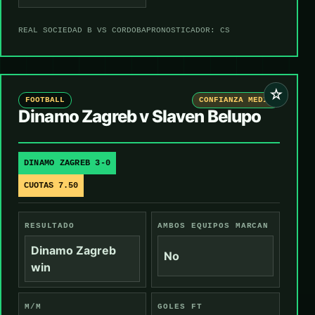
REAL SOCIEDAD B VS CORDOBA
PRONOSTICADOR: CS
☆
FOOTBALL
CONFIANZA MEDIA
Dinamo Zagreb v Slaven Belupo
DINAMO ZAGREB 3-0
CUOTAS 7.50
RESULTADO
AMBOS EQUIPOS MARCAN
Dinamo Zagreb
No
win
M/M
GOLES FT