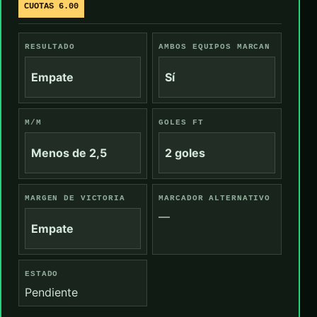
CUOTAS 6.00
RESULTADO
AMBOS EQUIPOS MARCAN
Empate
Sí
M/M
GOLES FT
Menos de 2,5
2 goles
MARGEN DE VICTORIA
MARCADOR ALTERNATIVO
—
Empate
ESTADO
Pendiente