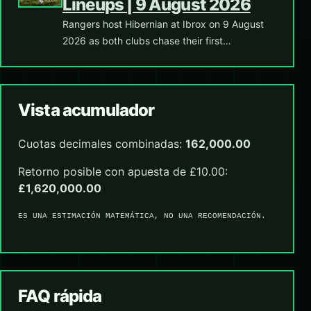
Lineups | 9 August 2026
Rangers host Hibernian at Ibrox on 9 August
2026 as both clubs chase their first…
Vista acumulador
Cuotas decimales combinadas:
162,000.00
Retorno posible con apuesta de £10.00:
£1,620,000.00
ES UNA ESTIMACIÓN MATEMÁTICA, NO UNA RECOMENDACIÓN.
FAQ rápida