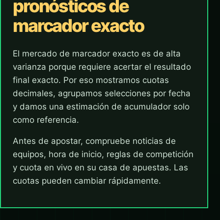
pronósticos de
marcador exacto
El mercado de marcador exacto es de alta
varianza porque requiere acertar el resultado
final exacto. Por eso mostramos cuotas
decimales, agrupamos selecciones por fecha
y damos una estimación de acumulador solo
como referencia.
Antes de apostar, compruebe noticias de
equipos, hora de inicio, reglas de competición
y cuota en vivo en su casa de apuestas. Las
cuotas pueden cambiar rápidamente.