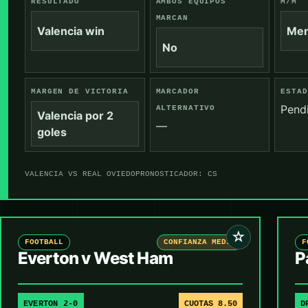
RESULTADO
AMBOS EQUIPOS
M/M
MARCAN
Valencia win
Men
No
MARGEN DE VICTORIA
MARCADOR
ESTAD
Pend
ALTERNATIVO
Valencia por 2
—
goles
VALENCIA VS REAL OVIEDO
PRONOSTICADOR: CS
☆
FOOTBALL
CONFIANZA MEDIA
F
Everton v West Ham
P
EVERTON 2-0
CUOTAS 8.50
D