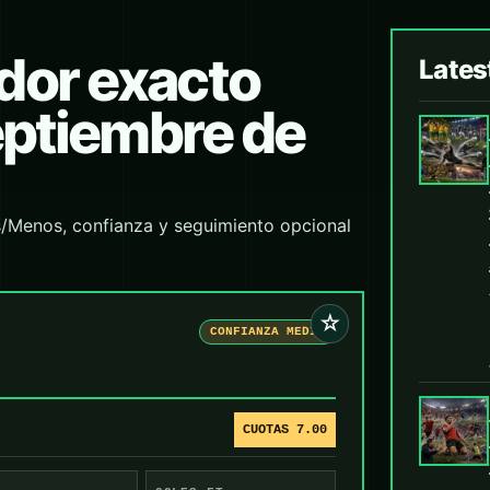
dor exacto
Lates
eptiembre de
Menos, confianza y seguimiento opcional
☆
CONFIANZA MEDIA
CUOTAS 7.00