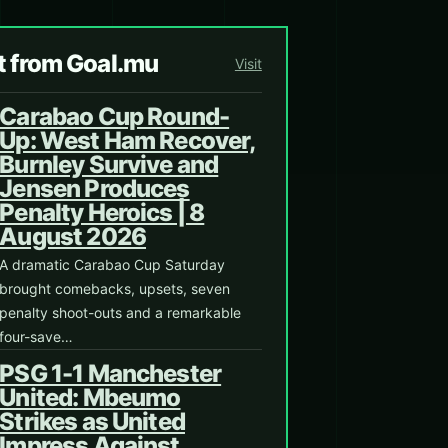
t from Goal.mu
Visit
Carabao Cup Round-
Up: West Ham Recover,
Burnley Survive and
Jensen Produces
Penalty Heroics | 8
August 2026
A dramatic Carabao Cup Saturday
brought comebacks, upsets, seven
penalty shoot-outs and a remarkable
four-save…
PSG 1-1 Manchester
United: Mbeumo
Strikes as United
Impress Against