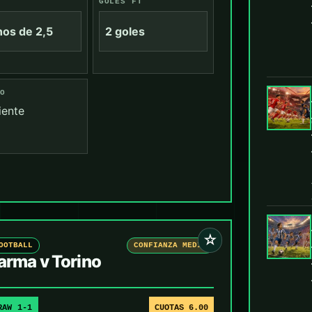
GOLES FT
os de 2,5
2 goles
O
iente
☆
OOTBALL
CONFIANZA MEDIA
arma v Torino
RAW 1-1
CUOTAS 6.00