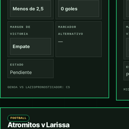
Menos de 2,5
0 goles
MARGEN DE
MARCADOR
M
VICTORIA
ALTERNATIVO
V
—
Empate
ESTADO
E
Pendiente
P
GENOA VS LAZIO
PRONOSTICADOR: CS
MI
FOOTBALL
Atromitos v Larissa