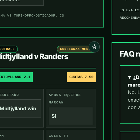
ES UNA ES
RMA VS TORINO
PRONOSTICADOR: CS
RECOMENDA
☆
OOTBALL
CONFIANZA MEDIA
FAQ r
idtjylland v Randers
¿D
IDTJYLLAND 2-1
CUOTAS 7.50
marc
No. 
ESULTADO
AMBOS EQUIPOS
exact
MARCAN
con 
Midtjylland win
Sí
/M
GOLES FT