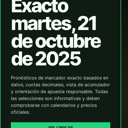
Exacto
martes, 21
de octubre
de 2025
Pronósticos de marcador exacto basados en
datos, cuotas decimales, vista de acumulador
y orientación de apuesta responsable. Todas
las selecciones son informativas y deben
comprobarse con calendarios y precios
oficiales.
VER CONSEJOS