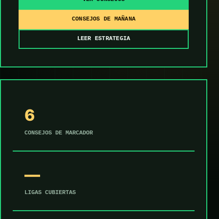
CONSEJOS DE MAÑANA
LEER ESTRATEGIA
6
CONSEJOS DE MARCADOR
—
LIGAS CUBIERTAS