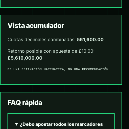
Vista acumulador
Cuotas decimales combinadas:
561,600.00
Retorno posible con apuesta de £10.00:
£5,616,000.00
ES UNA ESTIMACIÓN MATEMÁTICA, NO UNA RECOMENDACIÓN.
FAQ rápida
¿Debo apostar todos los marcadores