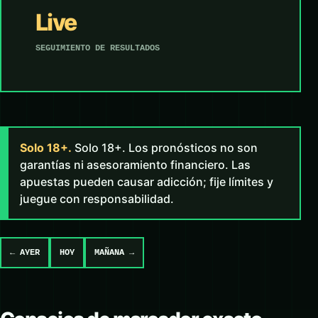
Live
SEGUIMIENTO DE RESULTADOS
Solo 18+.
Solo 18+. Los pronósticos no son
garantías ni asesoramiento financiero. Las
apuestas pueden causar adicción; fije límites y
juegue con responsabilidad.
← AYER
HOY
MAÑANA →