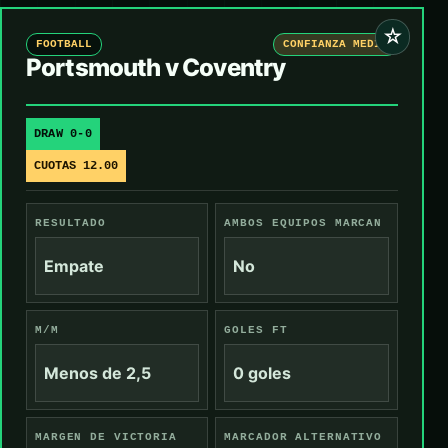
☆
FOOTBALL
CONFIANZA MEDIA
Portsmouth v Coventry
DRAW 0-0
CUOTAS 12.00
RESULTADO
AMBOS EQUIPOS MARCAN
Empate
No
M/M
GOLES FT
Menos de 2,5
0 goles
MARGEN DE VICTORIA
MARCADOR ALTERNATIVO