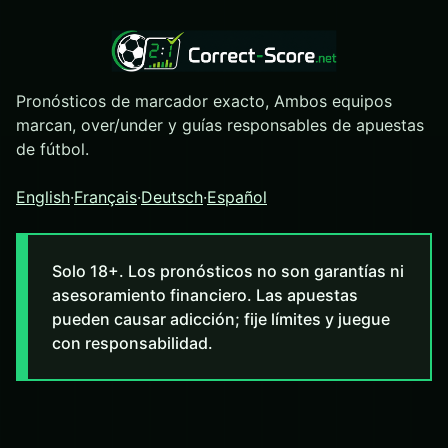
Pronósticos de marcador exacto, Ambos equipos
marcan, over/under y guías responsables de apuestas
de fútbol.
English
·
Français
·
Deutsch
·
Español
Solo 18+. Los pronósticos no son garantías ni
asesoramiento financiero. Las apuestas
pueden causar adicción; fije límites y juegue
con responsabilidad.