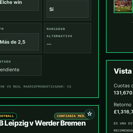
Elche win
Sí
/M
MARCADOR
ALTERNATIVO
Más de 2,5
—
STADO
endiente
Vista
Cuotas 
CHE VS REAL MADRID
PRONOSTICADOR: CS
131,670
Retorno 
£1,316,
☆
OOTBALL
CONFIANZA MEDIA
B Leipzig v Werder Bremen
ES UNA ES
RECOMENDA