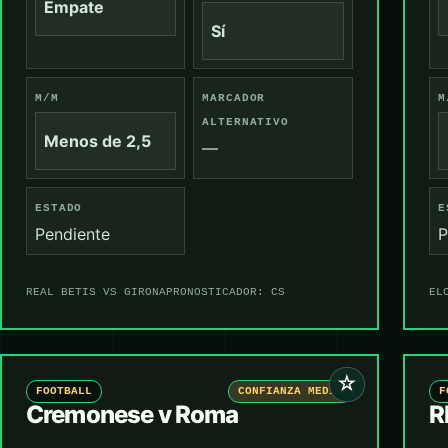
Empate
Sí
M/M
MARCADOR
M
ALTERNATIVO
Menos de 2,5
—
ESTADO
E
Pendiente
P
REAL BETIS VS GIRONA
PRONOSTICADOR: CS
EL
☆
FOOTBALL
CONFIANZA MEDIA
F
Cremonese v Roma
R