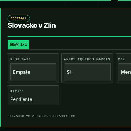
FOOTBALL
Slovacko v Zlin
DRAW 1-1
RESULTADO
AMBOS EQUIPOS MARCAN
M/M
Empate
Sí
Men
ESTADO
Pendiente
SLOVACKO VS ZLIN
PRONOSTICADOR: CS