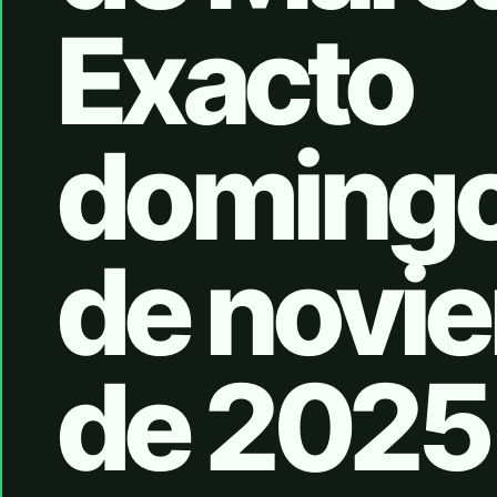
Exacto
domingo
de novi
de 2025