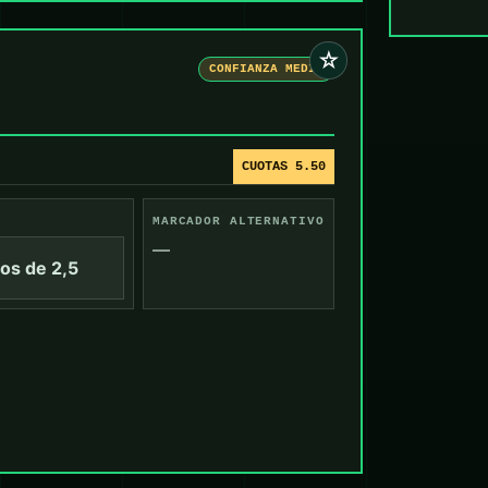
☆
CONFIANZA MEDIA
CUOTAS 5.50
MARCADOR ALTERNATIVO
—
os de 2,5