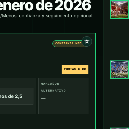
 enero de 2026
Menos, confianza y seguimiento opcional
☆
CONFIANZA MEDIA
CUOTAS 6.00
MARCADOR
ALTERNATIVO
os de 2,5
—