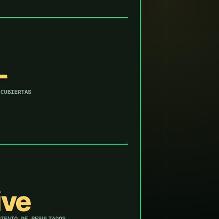
—
 CUBIERTAS
ive
MIENTO DE RESULTADOS