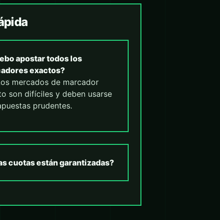
ápida
ebo apostar todos los
adores exactos?
Los mercados de marcador
o son difíciles y deben usarse
apuestas prudentes.
as cuotas están garantizadas?