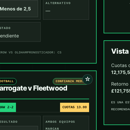
ALTERNATIVO
Menos de 2,5
—
STADO
endiente
Vista
RROW VS OLDHAM
PRONOSTICADOR: CS
Cuotas 
12,175,
☆
OOTBALL
CONFIANZA MEDIA
Retorno 
arrogate v Fleetwood
£121,75
ES UNA ES
RAW 2-2
CUOTAS 13.00
RECOMENDA
ESULTADO
AMBOS EQUIPOS
MARCAN