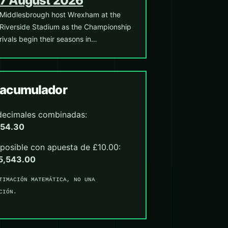
7 August 2026
Middlesbrough host Wrexham at the
Riverside Stadium as the Championship
rivals begin their seasons in…
 acumulador
decimales combinadas:
554.30
posible con apuesta de £10.00:
5,543.00
TIMACIÓN MATEMÁTICA, NO UNA
CIÓN.