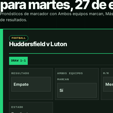
para martes, 27 de
Pronósticos de marcador con Ambos equipos marcan, Más/
de resultados.
FOOTBALL
Huddersfield v Luton
DRAW 1-1
RESULTADO
AMBOS EQUIPOS
M/M
MARCAN
Empate
Men
Sí
ESTADO