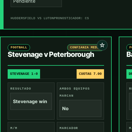
Pendiente
HUDDERSFIELD VS LUTON
PRONOSTICADOR: CS
☆
FOOTBALL
CONFIANZA MEDIA
F
Stevenage v Peterborough
B
STEVENAGE 1-0
CUOTAS 7.00
D
RESULTADO
AMBOS EQUIPOS
R
MARCAN
Stevenage win
No
M/M
MARCADOR
M