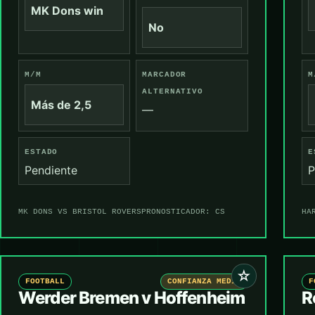
MK Dons win
No
M/M
MARCADOR
M
ALTERNATIVO
Más de 2,5
—
ESTADO
E
Pendiente
P
MK DONS VS BRISTOL ROVERS
PRONOSTICADOR: CS
HA
☆
FOOTBALL
CONFIANZA MEDIA
F
Werder Bremen v Hoffenheim
R