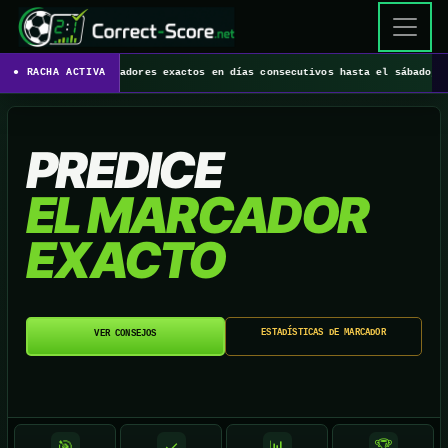
A DE 2 DÍAS! 6 marcadores exactos en días consecutivos hasta el sábado, 
RACHA ACTIVA
PREDICE
EL MARCADOR
EXACTO
ESTADÍSTICAS DE MARCADOR
VER CONSEJOS
🎯
✓
📊
🏆