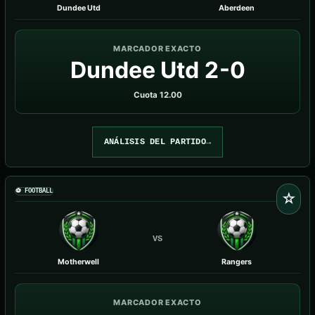
Dundee Utd
Aberdeen
MARCADOR EXACTO
Dundee Utd 2-0
Cuota 12.00
ANÁLISIS DEL PARTIDO
→
⚽ FOOTBALL
☆
VS
Motherwell
Rangers
MARCADOR EXACTO