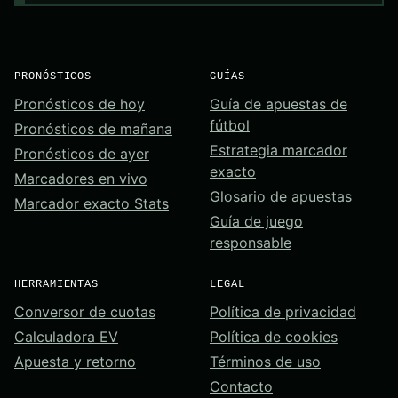
PRONÓSTICOS
GUÍAS
Pronósticos de hoy
Guía de apuestas de
fútbol
Pronósticos de mañana
Estrategia marcador
Pronósticos de ayer
exacto
Marcadores en vivo
Glosario de apuestas
Marcador exacto Stats
Guía de juego
responsable
HERRAMIENTAS
LEGAL
Conversor de cuotas
Política de privacidad
Calculadora EV
Política de cookies
Apuesta y retorno
Términos de uso
Contacto