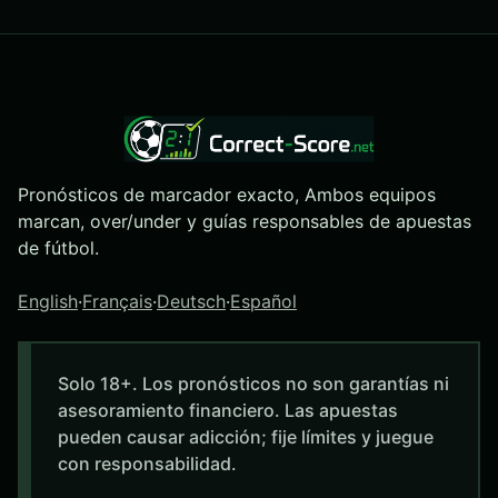
Pronósticos de marcador exacto, Ambos equipos
marcan, over/under y guías responsables de apuestas
de fútbol.
English
·
Français
·
Deutsch
·
Español
Solo 18+. Los pronósticos no son garantías ni
asesoramiento financiero. Las apuestas
pueden causar adicción; fije límites y juegue
con responsabilidad.