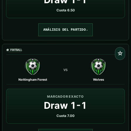
Cuota 6.50
ANÁLISIS DEL PARTIDO
→
⚽ FOOTBALL
☆
VS
Nottingham Forest
Wolves
MARCADOR EXACTO
Draw 1-1
Cuota 7.00