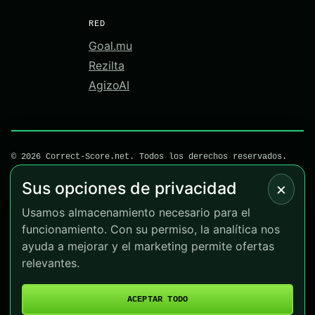
RED
Goal.mu
Rezilta
AgizoAI
© 2026 Correct-Score.net. Todos los derechos reservados.
Sus opciones de privacidad
×
Acerca de
Política editorial
Metodología de pronósticos
Metodología de resultados
Academia de marcador exacto
Usamos almacenamiento necesario para el
Version 4.0.34
funcionamiento. Con su permiso, la analítica nos
BeGambleAware
·
GamCare
ayuda a mejorar y el marketing permite ofertas
relevantes.
Gestionar cookies
ACEPTAR TODO
Goal.mu
·
Rezilta
·
AgizoAI