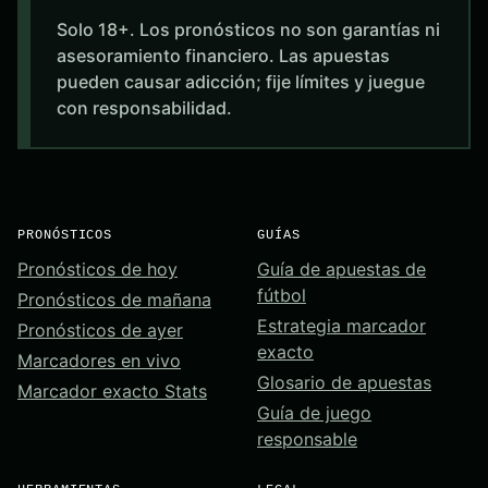
Solo 18+. Los pronósticos no son garantías ni
asesoramiento financiero. Las apuestas
pueden causar adicción; fije límites y juegue
con responsabilidad.
PRONÓSTICOS
GUÍAS
Pronósticos de hoy
Guía de apuestas de
fútbol
Pronósticos de mañana
Estrategia marcador
Pronósticos de ayer
exacto
Marcadores en vivo
Glosario de apuestas
Marcador exacto Stats
Guía de juego
responsable