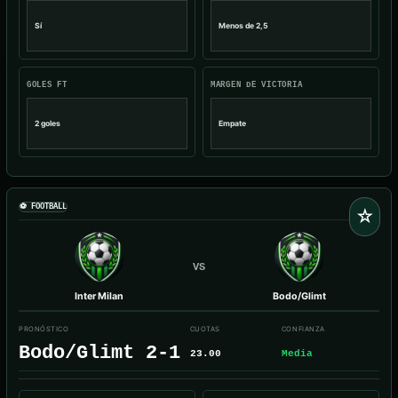
Sí
Menos de 2,5
GOLES FT
MARGEN DE VICTORIA
2 goles
Empate
⚽ FOOTBALL
☆
VS
Inter Milan
Bodo/Glimt
PRONÓSTICO
CUOTAS
CONFIANZA
Bodo/Glimt 2-1
23.00
Media