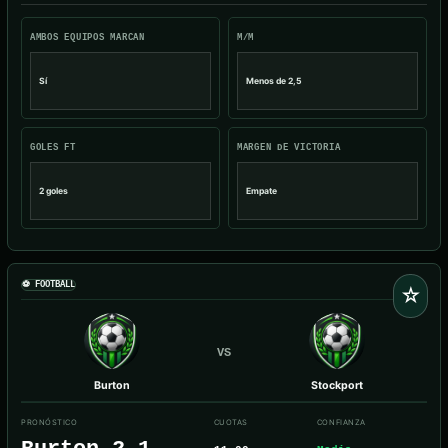
AMBOS EQUIPOS MARCAN
M/M
Sí
Menos de 2,5
GOLES FT
MARGEN DE VICTORIA
2 goles
Empate
⚽ FOOTBALL
☆
VS
Burton
Stockport
PRONÓSTICO
CUOTAS
CONFIANZA