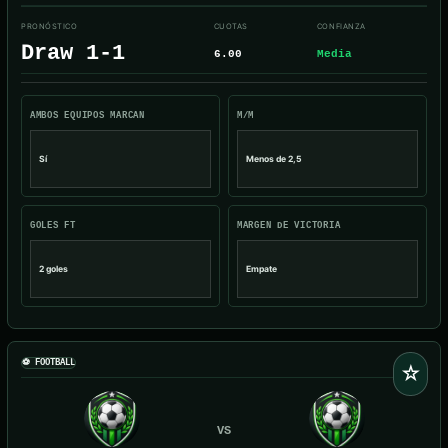
PRONÓSTICO
CUOTAS
CONFIANZA
Draw 1-1
6.00
Media
AMBOS EQUIPOS MARCAN
M/M
Sí
Menos de 2,5
GOLES FT
MARGEN DE VICTORIA
2 goles
Empate
⚽ FOOTBALL
☆
VS