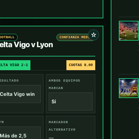
☆
OOTBALL
CONFIANZA MEDIA
elta Vigo v Lyon
ELTA VIGO 2-1
CUOTAS 8.00
ESULTADO
AMBOS EQUIPOS
MARCAN
Celta Vigo win
Sí
/M
MARCADOR
ALTERNATIVO
Más de 2,5
—