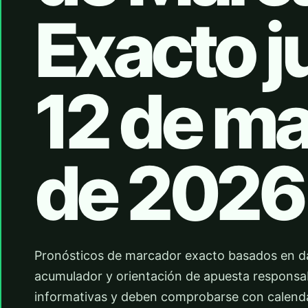
Exacto j
12 de m
de 2026
Pronósticos de marcador exacto basados en da
acumulador y orientación de apuesta responsab
informativas y deben comprobarse con calendari