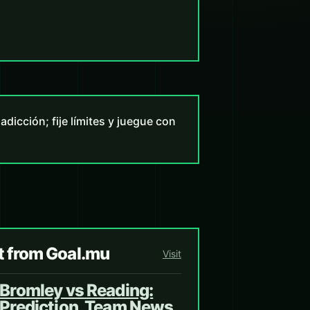
icción; fije límites y juegue con
t from Goal.mu
Visit
Bromley vs Reading:
Prediction, Team News