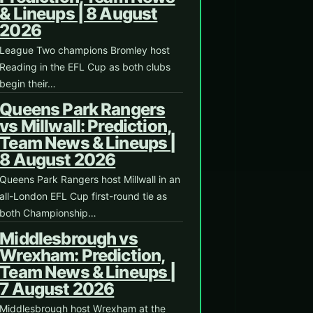
& Lineups | 8 August
2026
League Two champions Bromley host
Reading in the EFL Cup as both clubs
begin their…
Queens Park Rangers
vs Millwall: Prediction,
Team News & Lineups |
8 August 2026
Queens Park Rangers host Millwall in an
all-London EFL Cup first-round tie as
both Championship…
Middlesbrough vs
Wrexham: Prediction,
Team News & Lineups |
7 August 2026
Middlesbrough host Wrexham at the