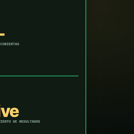
—
 CUBIERTAS
ive
MIENTO DE RESULTADOS