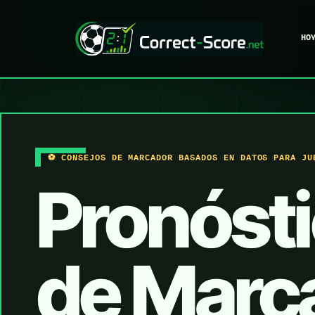
HO
⚽ CONSEJOS DE MARCADOR BASADOS EN DATOS PARA JU
Pronóst
de Marc