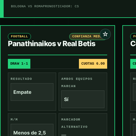
BOLOGNA VS ROMA
PRONOSTICADOR: CS
☆
FOOTBALL
CONFIANZA MEDIA
F
Panathinaikos v Real Betis
C
DRAW 1-1
CUOTAS 6.00
C
RESULTADO
AMBOS EQUIPOS
R
MARCAN
Empate
Sí
M/M
MARCADOR
M
ALTERNATIVO
Menos de 2,5
—