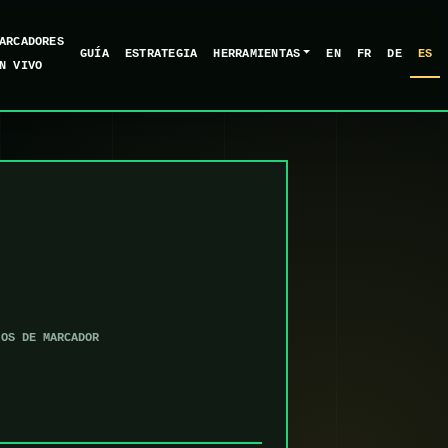
ARCADORES
GUÍA
ESTRATEGIA
HERRAMIENTAS
EN
FR
DE
ES
N VIVO
JOS DE MARCADOR