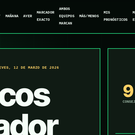
AMBOS
MARCADOR
MIS
M
Y
MAÑANA
AYER
EQUIPOS
MÁS/MENOS
EXACTO
PRONÓSTICOS
E
MARCAN
EVES, 12 DE MARZO DE 2026
icos
9
CONSE
ador