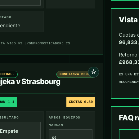
Vista
STADO
endiente
Cuotas 
96,833
LTA VIGO VS LYON
PRONOSTICADOR: CS
Retorno 
£968,3
☆
OOTBALL
CONFIANZA MEDIA
ES UNA ES
ijeka v Strasbourg
RECOMENDA
RAW 1-1
CUOTAS 6.50
FAQ r
ESULTADO
AMBOS EQUIPOS
MARCAN
Empate
Sí