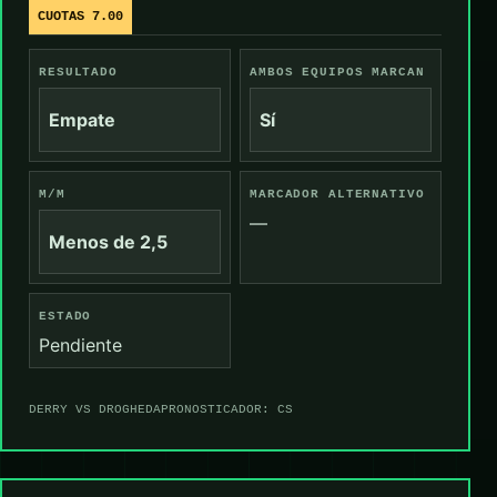
CUOTAS 7.00
RESULTADO
AMBOS EQUIPOS MARCAN
Empate
Sí
M/M
MARCADOR ALTERNATIVO
—
Menos de 2,5
ESTADO
Pendiente
DERRY VS DROGHEDA
PRONOSTICADOR: CS