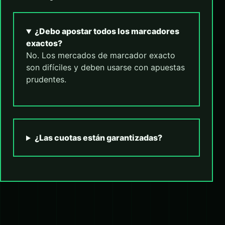
¿Debo apostar todos los marcadores
exactos?
No. Los mercados de marcador exacto
son difíciles y deben usarse con apuestas
prudentes.
¿Las cuotas están garantizadas?