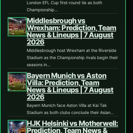
London EFL Cup first-round tie as both
Championship…
Middlesbrough vs
Wrexham: Prediction, Team
News & Lineups | 7 August
2026
Middlesbrough host Wrexham at the Riverside
Stadium as the Championship rivals begin their
seasons in…
Bayern Munich vs Aston
Villa: Prediction, Team
News & Lineups | 7 August
2026
Bayern Munich face Aston Villa at Kai Tak
Stadium as both clubs conclude their Asian…
HJK Helsinki vs Motherwell:
Prediction, Team News &