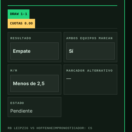
DRAW 1-1
CUOTAS 8.00
RESULTADO
AMBOS EQUIPOS MARCAN
Empate
Sí
M/M
MARCADOR ALTERNATIVO
—
Menos de 2,5
ESTADO
Pendiente
RB LEIPZIG VS HOFFENHEIM
PRONOSTICADOR: CS