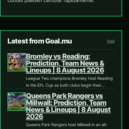
cuotas pueden cambiar rápidamente.
Latest from Goal.mu
Visit
Bromley vs Reading:
Prediction, Team News &
Lineups | 8 August 2026
League Two champions Bromley host Reading
in the EFL Cup as both clubs begin their…
Queens Park Rangers vs
Millwall: Prediction, Team
News & Lineups | 8 August
2026
Queens Park Rangers host Millwall in an all-