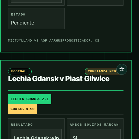
ESTADO
Pendiente
MIDTJYLLAND VS AGF AARHUS
PRONOSTICADOR: CS
☆
FOOTBALL
CONFIANZA MEDIA
Lechia Gdansk v Piast Gliwice
LECHIA GDANSK 2-1
CUOTAS 8.50
RESULTADO
AMBOS EQUIPOS MARCAN
Lechia Gdansk win
Sí