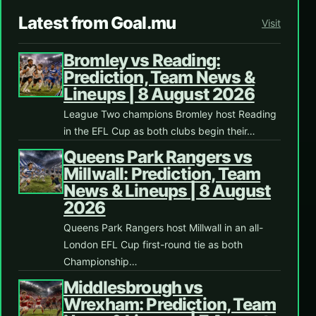
Latest from Goal.mu
Visit
Bromley vs Reading:
Prediction, Team News &
Lineups | 8 August 2026
League Two champions Bromley host Reading
in the EFL Cup as both clubs begin their…
Queens Park Rangers vs
Millwall: Prediction, Team
News & Lineups | 8 August
2026
Queens Park Rangers host Millwall in an all-
London EFL Cup first-round tie as both
Championship…
Middlesbrough vs
Wrexham: Prediction, Team