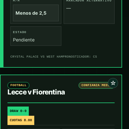
M/M
MARCADOR ALTERNATIVO
—
Menos de 2,5
ESTADO
Pendiente
CRYSTAL PALACE VS WEST HAM
PRONOSTICADOR: CS
☆
FOOTBALL
CONFIANZA MEDIA
Lecce v Fiorentina
DRAW 0-0
CUOTAS 8.00