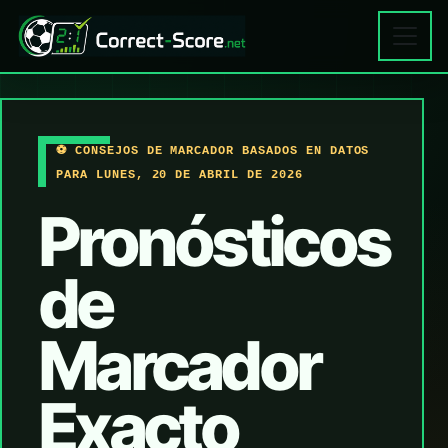
⚽ CONSEJOS DE MARCADOR BASADOS EN DATOS
PARA LUNES, 20 DE ABRIL DE 2026
Pronósticos
de
Marcador
Exacto