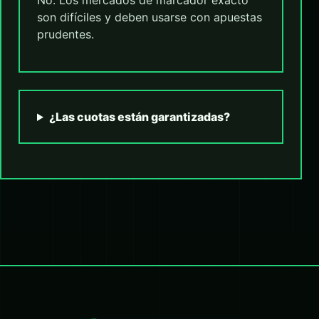
son difíciles y deben usarse con apuestas
prudentes.
¿Las cuotas están garantizadas?