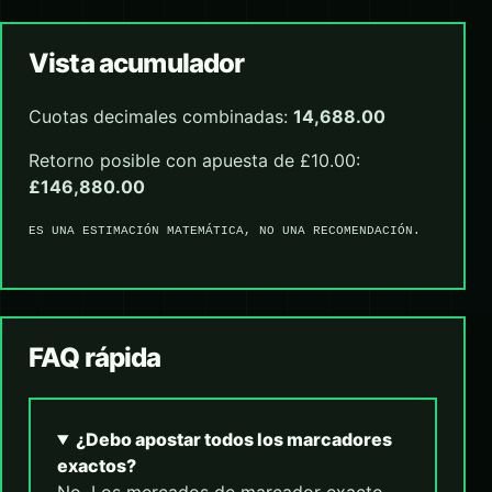
Vista acumulador
Cuotas decimales combinadas:
14,688.00
Retorno posible con apuesta de £10.00:
£146,880.00
ES UNA ESTIMACIÓN MATEMÁTICA, NO UNA RECOMENDACIÓN.
FAQ rápida
¿Debo apostar todos los marcadores
exactos?
No. Los mercados de marcador exacto