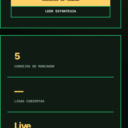
CONSEJOS DE MAÑANA
LEER ESTRATEGIA
5
CONSEJOS DE MARCADOR
—
LIGAS CUBIERTAS
Live