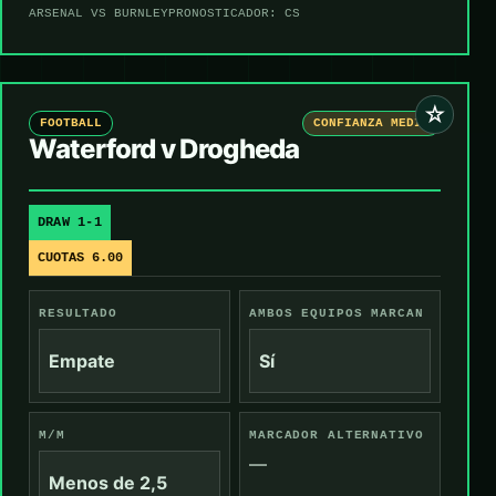
ARSENAL VS BURNLEY
PRONOSTICADOR: CS
☆
FOOTBALL
CONFIANZA MEDIA
Waterford v Drogheda
DRAW 1-1
CUOTAS 6.00
RESULTADO
AMBOS EQUIPOS MARCAN
Empate
Sí
M/M
MARCADOR ALTERNATIVO
—
Menos de 2,5