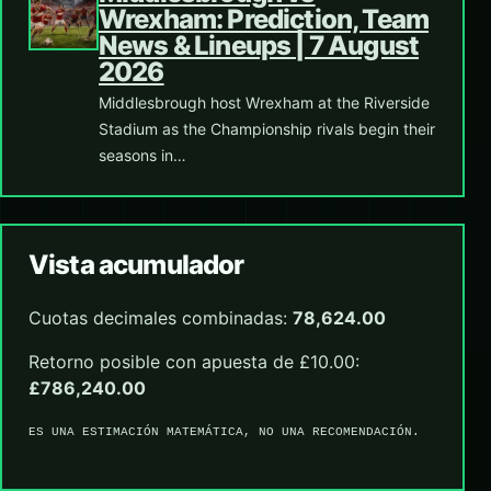
Wrexham: Prediction, Team
News & Lineups | 7 August
2026
Middlesbrough host Wrexham at the Riverside
Stadium as the Championship rivals begin their
seasons in…
Vista acumulador
Cuotas decimales combinadas:
78,624.00
Retorno posible con apuesta de £10.00:
£786,240.00
ES UNA ESTIMACIÓN MATEMÁTICA, NO UNA RECOMENDACIÓN.