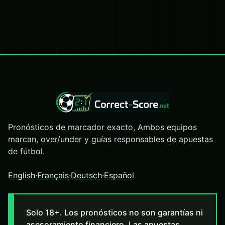
Pronósticos de marcador exacto, Ambos equipos
marcan, over/under y guías responsables de apuestas
de fútbol.
English
·
Français
·
Deutsch
·
Español
Solo 18+. Los pronósticos no son garantías ni
asesoramiento financiero. Las apuestas