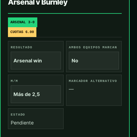
Arsenal v Burnley
ARSENAL 3-0
CUOTAS 6.00
RESULTADO
AMBOS EQUIPOS MARCAN
Arsenal win
No
M/M
MARCADOR ALTERNATIVO
—
Más de 2,5
ESTADO
Pendiente