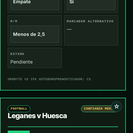
Empate
Sí
M/M
MARCADOR ALTERNATIVO
—
Menos de 2,5
ESTADO
Pendiente
ORGRYTE VS IFK GOTEBORG
PRONOSTICADOR: CS
☆
FOOTBALL
CONFIANZA MEDIA
Leganes v Huesca