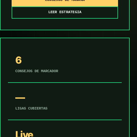
CONSEJOS DE MAÑANA
LEER ESTRATEGIA
6
CONSEJOS DE MARCADOR
—
LIGAS CUBIERTAS
Live