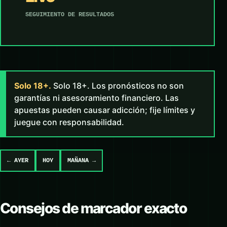
SEGUIMIENTO DE RESULTADOS
Solo 18+.
Solo 18+. Los pronósticos no son
garantías ni asesoramiento financiero. Las
apuestas pueden causar adicción; fije límites y
juegue con responsabilidad.
← AYER
HOY
MAÑANA →
Consejos de marcador exacto