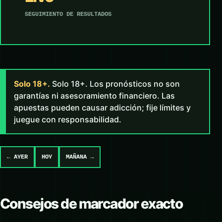
SEGUIMIENTO DE RESULTADOS
Solo 18+.
Solo 18+. Los pronósticos no son
garantías ni asesoramiento financiero. Las
apuestas pueden causar adicción; fije límites y
juegue con responsabilidad.
← AYER
HOY
MAÑANA →
Consejos de marcador exacto