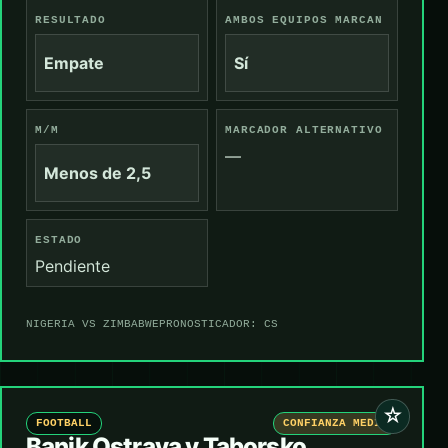
RESULTADO
AMBOS EQUIPOS MARCAN
Empate
Sí
M/M
MARCADOR ALTERNATIVO
—
Menos de 2,5
ESTADO
Pendiente
NIGERIA VS ZIMBABWE
PRONOSTICADOR: CS
☆
FOOTBALL
CONFIANZA MEDIA
Banik Ostrava v Taborsko