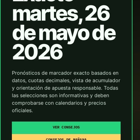
martes, 26
de mayo de
2026
Pronósticos de marcador exacto basados en
datos, cuotas decimales, vista de acumulador
y orientación de apuesta responsable. Todas
las selecciones son informativas y deben
comprobarse con calendarios y precios
oficiales.
VER CONSEJOS