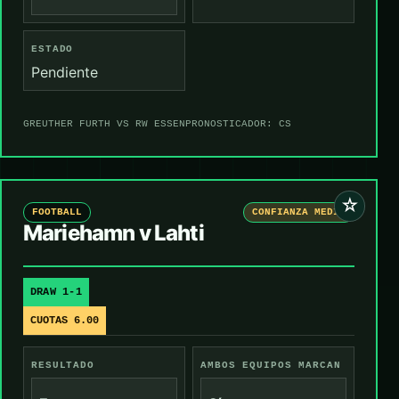
ESTADO
Pendiente
GREUTHER FURTH VS RW ESSEN
PRONOSTICADOR: CS
☆
FOOTBALL
CONFIANZA MEDIA
Mariehamn v Lahti
DRAW 1-1
CUOTAS 6.00
RESULTADO
AMBOS EQUIPOS MARCAN