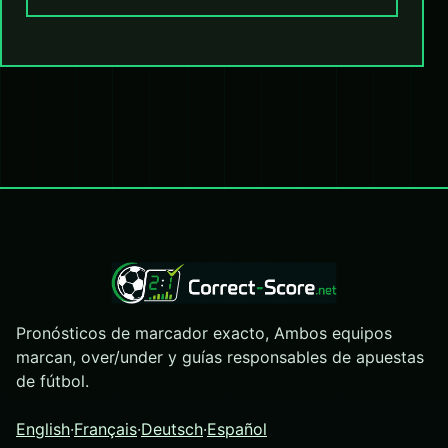
Pronósticos de marcador exacto, Ambos equipos
marcan, over/under y guías responsables de apuestas
de fútbol.
English
·
Français
·
Deutsch
·
Español