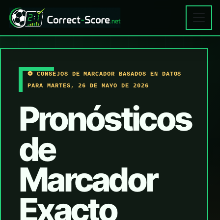
⚽ CONSEJOS DE MARCADOR BASADOS EN DATOS
PARA MARTES, 26 DE MAYO DE 2026
Pronósticos
de
Marcador
Exacto