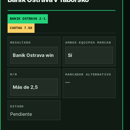
BANIK OSTRAVA 2-1
CUOTAS 7.50
RESULTADO
AMBOS EQUIPOS MARCAN
Banik Ostrava win
Sí
M/M
MARCADOR ALTERNATIVO
—
Más de 2,5
ESTADO
Pendiente