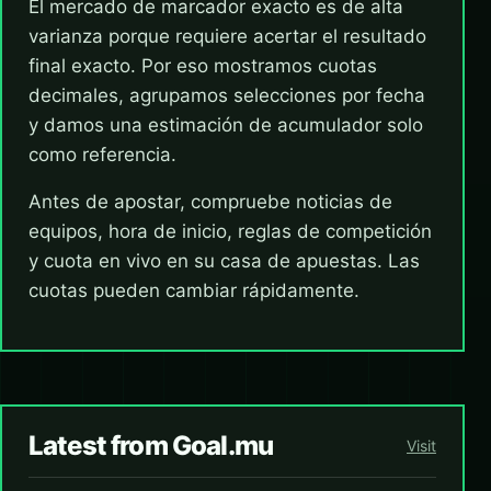
El mercado de marcador exacto es de alta
varianza porque requiere acertar el resultado
final exacto. Por eso mostramos cuotas
decimales, agrupamos selecciones por fecha
y damos una estimación de acumulador solo
como referencia.
Antes de apostar, compruebe noticias de
equipos, hora de inicio, reglas de competición
y cuota en vivo en su casa de apuestas. Las
cuotas pueden cambiar rápidamente.
Latest from Goal.mu
Visit