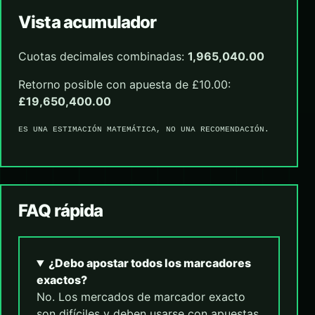
Vista acumulador
Cuotas decimales combinadas:
1,965,040.00
Retorno posible con apuesta de £10.00:
£19,650,400.00
ES UNA ESTIMACIÓN MATEMÁTICA, NO UNA RECOMENDACIÓN.
FAQ rápida
¿Debo apostar todos los marcadores
exactos?
No. Los mercados de marcador exacto
son difíciles y deben usarse con apuestas