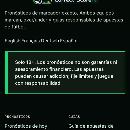
Pronósticos de marcador exacto, Ambos equipos
marcan, over/under y guías responsables de apuestas
de fútbol.
English
·
Français
·
Deutsch
·
Español
Solo 18+. Los pronósticos no son garantías ni
asesoramiento financiero. Las apuestas
pueden causar adicción; fije límites y juegue
con responsabilidad.
PRONÓSTICOS
GUÍAS
Pronósticos de hoy
Guía de apuestas de