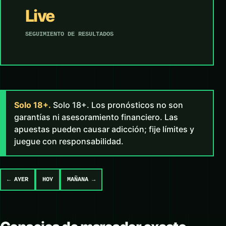
Live
SEGUIMIENTO DE RESULTADOS
Solo 18+.
Solo 18+. Los pronósticos no son
garantías ni asesoramiento financiero. Las
apuestas pueden causar adicción; fije límites y
juegue con responsabilidad.
← AYER
HOY
MAÑANA →