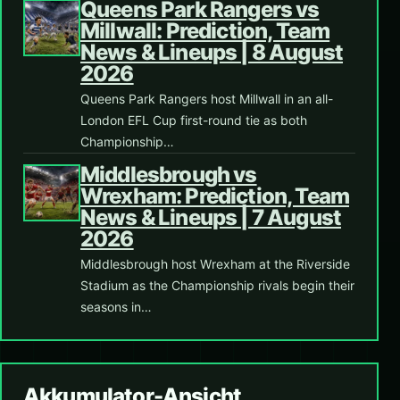
Queens Park Rangers vs
Millwall: Prediction, Team
News & Lineups | 8 August
2026
Queens Park Rangers host Millwall in an all-
London EFL Cup first-round tie as both
Championship…
Middlesbrough vs
Wrexham: Prediction, Team
News & Lineups | 7 August
2026
Middlesbrough host Wrexham at the Riverside
Stadium as the Championship rivals begin their
seasons in…
Akkumulator-Ansicht