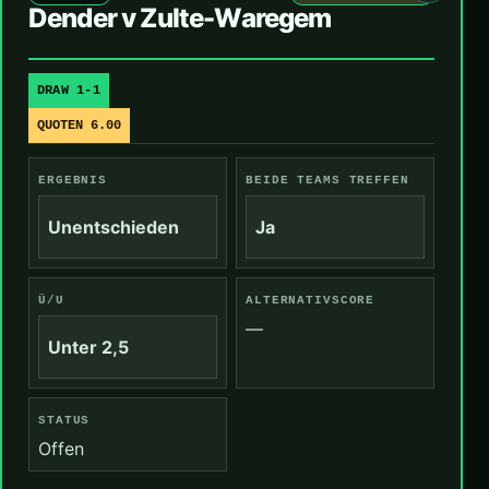
Dender v Zulte-Waregem
DRAW 1-1
QUOTEN 6.00
ERGEBNIS
BEIDE TEAMS TREFFEN
Unentschieden
Ja
Ü/U
ALTERNATIVSCORE
—
Unter 2,5
STATUS
Offen