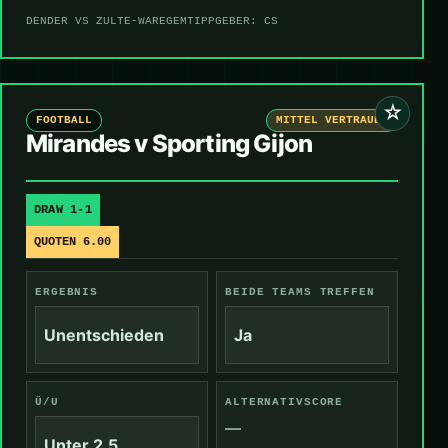
DENDER VS ZULTE-WAREGEM
TIPPGEBER: CS
☆
FOOTBALL
MITTEL VERTRAUEN
Mirandes v Sporting Gijon
DRAW 1-1
QUOTEN 6.00
ERGEBNIS
BEIDE TEAMS TREFFEN
Unentschieden
Ja
Ü/U
ALTERNATIVSCORE
—
Unter 2,5