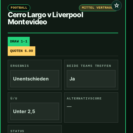
☆
FOOTBALL
MITTEL VERTRAUEN
Cerro Largo v Liverpool
Montevideo
DRAW 1-1
QUOTEN 6.00
ERGEBNIS
BEIDE TEAMS TREFFEN
Unentschieden
Ja
Ü/U
ALTERNATIVSCORE
—
Unter 2,5
STATUS