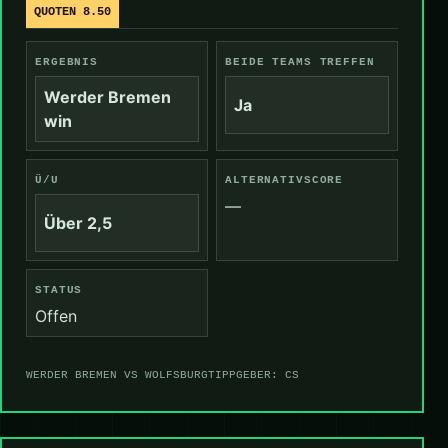
QUOTEN 8.50
ERGEBNIS
BEIDE TEAMS TREFFEN
Werder Bremen
Ja
win
Ü/U
ALTERNATIVSCORE
—
Über 2,5
STATUS
Offen
WERDER BREMEN VS WOLFSBURG
TIPPGEBER: CS