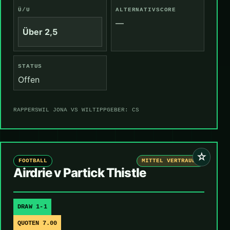
Ü/U
ALTERNATIVSCORE
—
Über 2,5
STATUS
Offen
RAPPERSWIL JONA VS WIL
TIPPGEBER: CS
☆
FOOTBALL
MITTEL VERTRAUEN
Airdrie v Partick Thistle
DRAW 1-1
QUOTEN 7.00