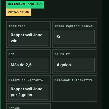
RAPPERSWIL JONA 3-1
CUOTAS 17.00
RESULTADO
AMBOS EQUIPOS MARCAN
Rapperswil Jona
Sí
win
M/M
GOLES FT
Más de 2,5
4 goles
MARGEN DE VICTORIA
MARCADOR ALTERNATIVO
—
Rapperswil Jona
por 2 goles
ESTADO