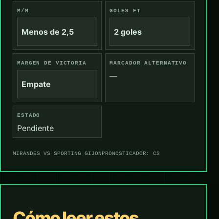
M/M
GOLES FT
Menos de 2,5
2 goles
MARGEN DE VICTORIA
MARCADOR ALTERNATIVO
—
Empate
ESTADO
Pendiente
MIRANDES VS SPORTING GIJON
PRONOSTICADOR: CS
Cómo leer estos