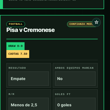
☆
FOOTBALL
CONFIANZA MEDIA
Pisa v Cremonese
DRAW 0-0
CUOTAS 7.50
RESULTADO
AMBOS EQUIPOS MARCAN
Empate
No
M/M
GOLES FT
Menos de 2,5
0 goles