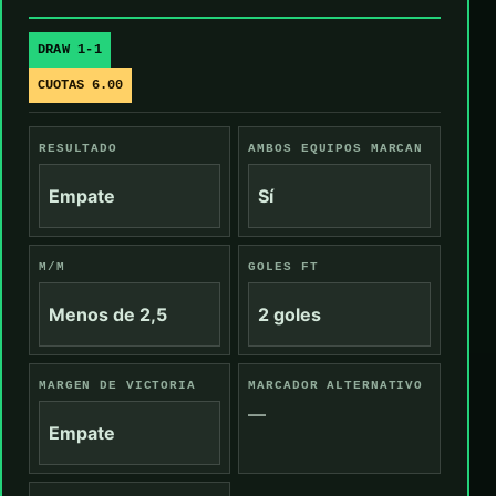
DRAW 1-1
CUOTAS 6.00
RESULTADO
AMBOS EQUIPOS MARCAN
Empate
Sí
M/M
GOLES FT
Menos de 2,5
2 goles
MARGEN DE VICTORIA
MARCADOR ALTERNATIVO
—
Empate