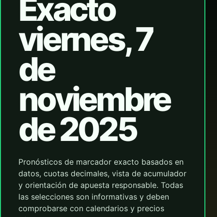
Exacto
viernes, 7
de
noviembre
de 2025
Pronósticos de marcador exacto basados en
datos, cuotas decimales, vista de acumulador
y orientación de apuesta responsable. Todas
las selecciones son informativas y deben
comprobarse con calendarios y precios