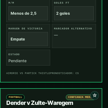
M/M
GOLES FT
Menos de 2,5
2 goles
MARGEN DE VICTORIA
MARCADOR ALTERNATIVO
—
Empate
ESTADO
Pendiente
AIRDRIE VS PARTICK THISTLE
PRONOSTICADOR: CS
☆
FOOTBALL
CONFIANZA MEDIA
Dender v Zulte-Waregem