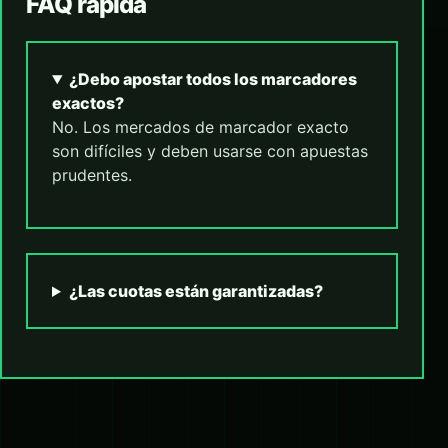
FAQ rápida
¿Debo apostar todos los marcadores
exactos?
No. Los mercados de marcador exacto
son difíciles y deben usarse con apuestas
prudentes.
¿Las cuotas están garantizadas?