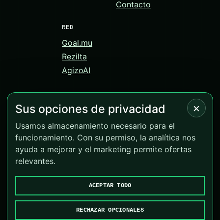
Contacto
RED
Goal.mu
Rezilta
AgizoAI
×
Sus opciones de privacidad
© 2026 Correct-Score.net. Todos los derechos reservados.
Usamos almacenamiento necesario para el
funcionamiento. Con su permiso, la analítica nos
Version 4.0.19
ayuda a mejorar y el marketing permite ofertas
BeGambleAware
·
GamCare
relevantes.
Gestionar cookies
ACEPTAR TODO
Goal.mu
·
Rezilta
·
AgizoAI
RECHAZAR OPCIONALES