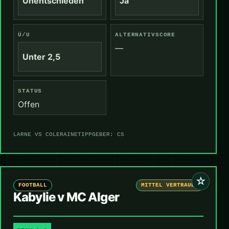
Unentschieden
Ja
Ü/U
ALTERNATIVSCORE
—
Unter 2,5
STATUS
Offen
LARNE VS COLERAINE
TIPPGEBER: CS
☆
FOOTBALL
MITTEL VERTRAUEN
Kabylie v MC Alger