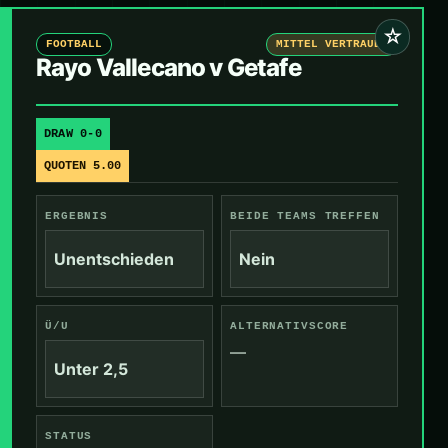
☆
FOOTBALL
MITTEL VERTRAUEN
Rayo Vallecano v Getafe
DRAW 0-0
QUOTEN 5.00
ERGEBNIS
BEIDE TEAMS TREFFEN
Unentschieden
Nein
Ü/U
ALTERNATIVSCORE
—
Unter 2,5
STATUS