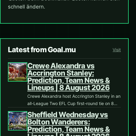
schnell ändern.
Latest from Goal.mu
Visit
Crewe Alexandra vs
Accrington Stanley:
Prediction, Team News &
Lineups | 8 August 2026
Crewe Alexandra host Accrington Stanley in an
all-League Two EFL Cup first-round tie on 8…
Sheffield Wednesday vs
Bolton Wanderers:
Prediction, Team News &