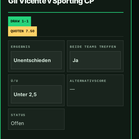
Gil Vicente v Sporting CP
DRAW 1-1
QUOTEN 7.50
ERGEBNIS
BEIDE TEAMS TREFFEN
Unentschieden
Ja
Ü/U
ALTERNATIVSCORE
—
Unter 2,5
STATUS
Offen