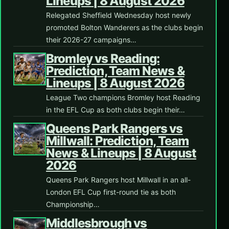
Lineups | 8 August 2026
Relegated Sheffield Wednesday host newly
promoted Bolton Wanderers as the clubs begin
their 2026-27 campaigns…
Bromley vs Reading:
Prediction, Team News &
Lineups | 8 August 2026
League Two champions Bromley host Reading
in the EFL Cup as both clubs begin their…
Queens Park Rangers vs
Millwall: Prediction, Team
News & Lineups | 8 August
2026
Queens Park Rangers host Millwall in an all-
London EFL Cup first-round tie as both
Championship…
Middlesbrough vs