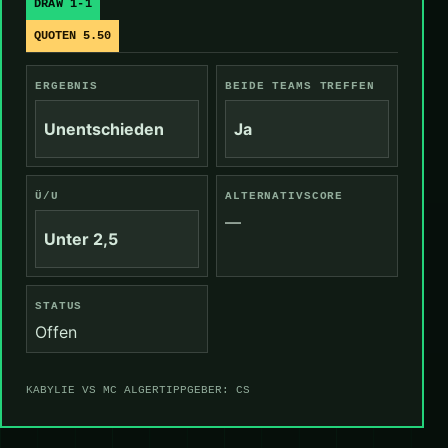
DRAW 1-1
QUOTEN 5.50
ERGEBNIS
BEIDE TEAMS TREFFEN
Unentschieden
Ja
Ü/U
ALTERNATIVSCORE
—
Unter 2,5
STATUS
Offen
KABYLIE VS MC ALGER
TIPPGEBER: CS