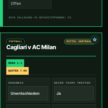
Offen
RAYO VALLECANO VS GETAFE
TIPPGEBER: CS
☆
FOOTBALL
MITTEL VERTRAUEN
Cagliari v AC Milan
DRAW 1-1
QUOTEN 7.00
ERGEBNIS
BEIDE TEAMS TREFFEN
Unentschieden
Ja