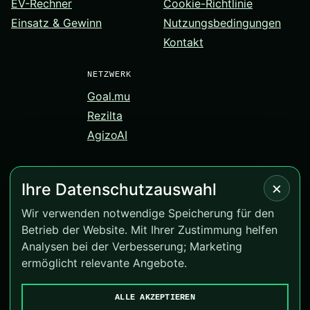
EV-Rechner
Cookie-Richtlinie
Einsatz & Gewinn
Nutzungsbedingungen
Kontakt
NETZWERK
Goal.mu
Rezilta
AgizoAI
×
Ihre Datenschutzauswahl
© 2026 Correct-Score.net. Alle Rechte vorbehalten.
Wir verwenden notwendige Speicherung für den
Betrieb der Website. Mit Ihrer Zustimmung helfen
Version 4.0.13
Analysen bei der Verbesserung; Marketing
BeGambleAware
·
GamCare
ermöglicht relevante Angebote.
Cookies verwalten
ALLE AKZEPTIEREN
Goal.mu
·
Rezilta
·
AgizoAI