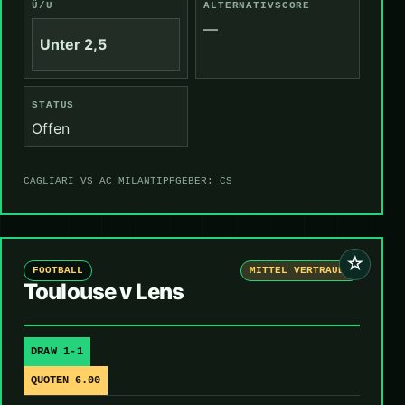
Ü/U
ALTERNATIVSCORE
—
Unter 2,5
STATUS
Offen
CAGLIARI VS AC MILAN
TIPPGEBER: CS
☆
FOOTBALL
MITTEL VERTRAUEN
Toulouse v Lens
DRAW 1-1
QUOTEN 6.00