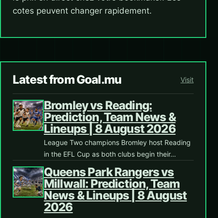
cotes peuvent changer rapidement.
Latest from Goal.mu
Visit
Bromley vs Reading:
Prediction, Team News &
Lineups | 8 August 2026
League Two champions Bromley host Reading
in the EFL Cup as both clubs begin their…
Queens Park Rangers vs
Millwall: Prediction, Team
News & Lineups | 8 August
2026