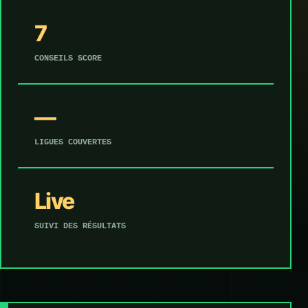
7
CONSEILS SCORE
—
LIGUES COUVERTES
Live
SUIVI DES RÉSULTATS