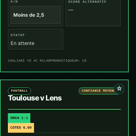
P/M
SCORE ALTERNATIF
—
Moins de 2,5
STATUT
En attente
CAGLIARI VS AC MILAN
PRONOSTIQUEUR: CS
☆
FOOTBALL
CONFIANCE MOYENNE
Toulouse v Lens
DRAW 1-1
COTES 6.00