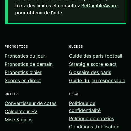
fixez des limites et consultez
BeGambleAware
pour obtenir de l’aide.
PRONOSTICS
GUIDES
Pronostics du jour
Guide des paris football
Pronostics de demain
Stratégie score exact
Pronostics d’hier
Glossaire des paris
Scores en direct
Guide du jeu responsable
OUTILS
LÉGAL
Convertisseur de cotes
Politique de
confidentialité
Calculateur EV
Politique de cookies
Mise & gains
Conditions d’utilisation