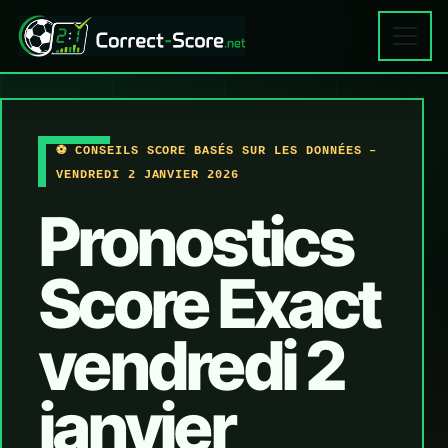
⚽ CONSEILS SCORE BASÉS SUR LES DONNÉES –
VENDREDI 2 JANVIER 2026
Pronostics
Score Exact
vendredi 2
janvier