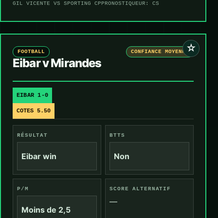
GIL VICENTE VS SPORTING CP
PRONOSTIQUEUR: CS
☆
FOOTBALL
CONFIANCE MOYENNE
Eibar v Mirandes
EIBAR 1-0
COTES 5.50
RÉSULTAT
BTTS
Eibar win
Non
P/M
SCORE ALTERNATIF
—
Moins de 2,5