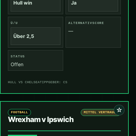
Hull win
Ja
Ü/U
ALTERNATIVSCORE
—
Über 2,5
STATUS
Offen
HULL VS CHELSEA
TIPPGEBER: CS
☆
FOOTBALL
MITTEL VERTRAUEN
Wrexham v Ipswich