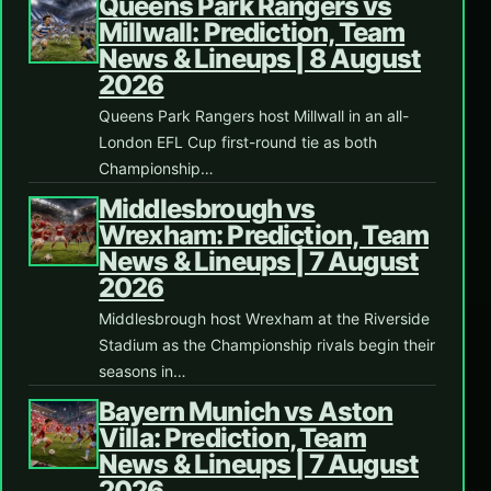
Queens Park Rangers vs
Millwall: Prediction, Team
News & Lineups | 8 August
2026
Queens Park Rangers host Millwall in an all-
London EFL Cup first-round tie as both
Championship…
Middlesbrough vs
Wrexham: Prediction, Team
News & Lineups | 7 August
2026
Middlesbrough host Wrexham at the Riverside
Stadium as the Championship rivals begin their
seasons in…
Bayern Munich vs Aston
Villa: Prediction, Team
News & Lineups | 7 August
2026