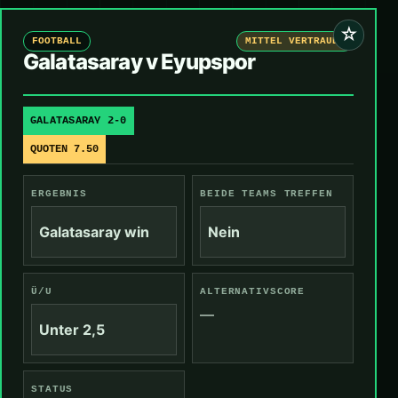
☆
FOOTBALL
MITTEL VERTRAUEN
Galatasaray v Eyupspor
GALATASARAY 2-0
QUOTEN 7.50
ERGEBNIS
BEIDE TEAMS TREFFEN
Galatasaray win
Nein
Ü/U
ALTERNATIVSCORE
—
Unter 2,5
STATUS