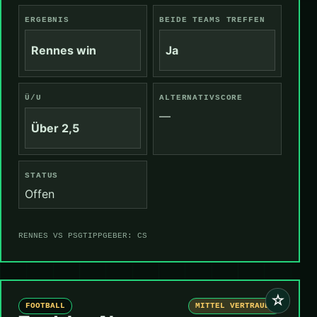
ERGEBNIS
BEIDE TEAMS TREFFEN
Rennes win
Ja
Ü/U
ALTERNATIVSCORE
—
Über 2,5
STATUS
Offen
RENNES VS PSG
TIPPGEBER: CS
☆
FOOTBALL
MITTEL VERTRAUEN