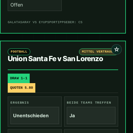
Offen
GALATASARAY VS EYUPSPOR
TIPPGEBER: CS
☆
FOOTBALL
MITTEL VERTRAUEN
Union Santa Fe v San Lorenzo
DRAW 1-1
QUOTEN 5.80
ERGEBNIS
BEIDE TEAMS TREFFEN
Unentschieden
Ja