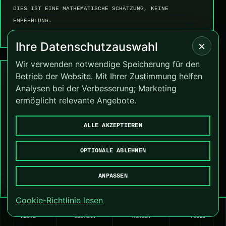
DIES IST EINE MATHEMATISCHE SCHÄTZUNG, KEINE
EMPFEHLUNG.
×
Ihre Datenschutzauswahl
Wir verwenden notwendige Speicherung für den
Betrieb der Website. Mit Ihrer Zustimmung helfen
Kurz-FAQ
Analysen bei der Verbesserung; Marketing
ermöglicht relevante Angebote.
Sollte ich jeden Score-Tipp spielen?
ALLE AKZEPTIEREN
Nein. Märkte für exakte Ergebnisse sind
schwierig und sollten vorsichtig
OPTIONALE ABLEHNEN
eingesetzt werden.
ANPASSEN
Cookie-Richtlinie lesen
🏠
←
🔥
🧮
Sind Quoten garantiert?
HEUTE
GESTERN
MORGEN
TOOLS