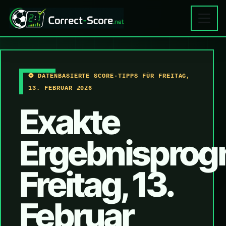
⚽ DATENBASIERTE SCORE-TIPPS FÜR FREITAG,
13. FEBRUAR 2026
Exakte
Ergebnisprog
Freitag, 13.
Februar