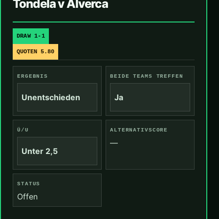
Tondela v Alverca
DRAW 1-1
QUOTEN 5.80
ERGEBNIS
BEIDE TEAMS TREFFEN
Unentschieden
Ja
Ü/U
ALTERNATIVSCORE
—
Unter 2,5
STATUS
Offen