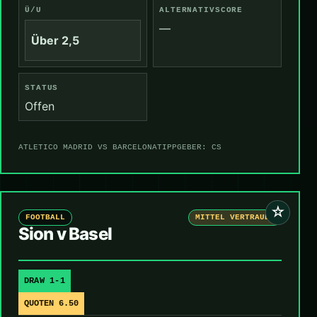
Ü/U
ALTERNATIVSCORE
—
Über 2,5
STATUS
Offen
ATLETICO MADRID VS BARCELONA
TIPPGEBER: CS
☆
FOOTBALL
MITTEL VERTRAUEN
Sion v Basel
DRAW 1-1
QUOTEN 6.50