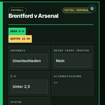
☆
FOOTBALL
MITTEL VERTRAUEN
Brentford v Arsenal
DRAW 0-0
QUOTEN 10.00
ERGEBNIS
BEIDE TEAMS TREFFEN
Unentschieden
Nein
Ü/U
ALTERNATIVSCORE
—
Unter 2,5
STATUS