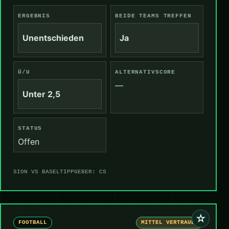
ERGEBNIS
BEIDE TEAMS TREFFEN
Unentschieden
Ja
Ü/U
ALTERNATIVSCORE
—
Unter 2,5
STATUS
Offen
SION VS BASEL
TIPPGEBER: CS
☆
FOOTBALL
MITTEL VERTRAUEN