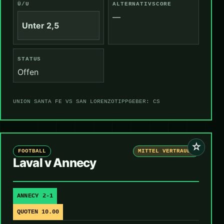
Ü/U
ALTERNATIVSCORE
—
Unter 2,5
STATUS
Offen
UNION SANTA FE VS SAN LORENZO
TIPPGEBER: CS
☆
FOOTBALL
MITTEL VERTRAUEN
Laval v Annecy
ANNECY 2-1
QUOTEN 10.00