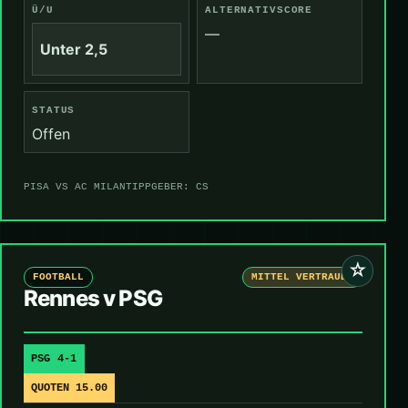
Ü/U
ALTERNATIVSCORE
—
Unter 2,5
STATUS
Offen
PISA VS AC MILAN
TIPPGEBER: CS
☆
FOOTBALL
MITTEL VERTRAUEN
Rennes v PSG
PSG 4-1
QUOTEN 15.00