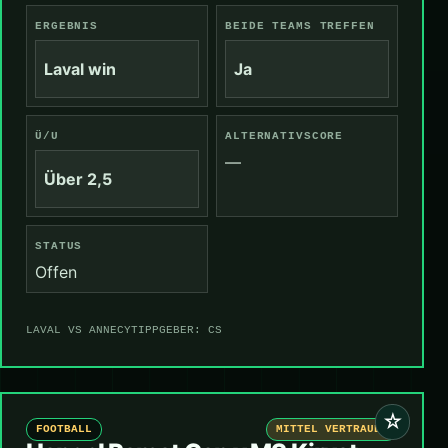
ERGEBNIS
BEIDE TEAMS TREFFEN
Laval win
Ja
Ü/U
ALTERNATIVSCORE
—
Über 2,5
STATUS
Offen
LAVAL VS ANNECY
TIPPGEBER: CS
☆
FOOTBALL
MITTEL VERTRAUEN