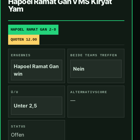
Hapoel Ramat Gan v MS Kiryat
Yam
HAPOEL RAMAT GAN 2-0
QUOTEN 12.00
ERGEBNIS
BEIDE TEAMS TREFFEN
Hapoel Ramat Gan
Nein
win
Ü/U
ALTERNATIVSCORE
—
Unter 2,5
STATUS
Offen