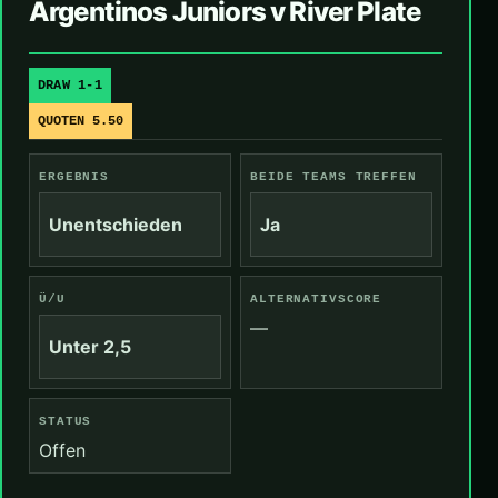
Argentinos Juniors v River Plate
DRAW 1-1
QUOTEN 5.50
ERGEBNIS
BEIDE TEAMS TREFFEN
Unentschieden
Ja
Ü/U
ALTERNATIVSCORE
—
Unter 2,5
STATUS
Offen