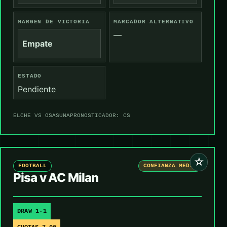
MARGEN DE VICTORIA
MARCADOR ALTERNATIVO
—
Empate
ESTADO
Pendiente
ELCHE VS OSASUNA
PRONOSTICADOR: CS
☆
FOOTBALL
CONFIANZA MEDIA
Pisa v AC Milan
DRAW 1-1