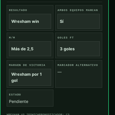
RESULTADO
AMBOS EQUIPOS MARCAN
Wrexham win
Sí
M/M
GOLES FT
Más de 2,5
3 goles
MARGEN DE VICTORIA
MARCADOR ALTERNATIVO
—
Wrexham por 1
gol
ESTADO
Pendiente
WREXHAM VS IPSWICH
PRONOSTICADOR: CS