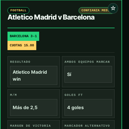
☆
FOOTBALL
CONFIANZA MEDIA
Atletico Madrid v Barcelona
BARCELONA 3-1
CUOTAS 15.00
RESULTADO
AMBOS EQUIPOS MARCAN
Atletico Madrid
Sí
win
M/M
GOLES FT
Más de 2,5
4 goles
MARGEN DE VICTORIA
MARCADOR ALTERNATIVO