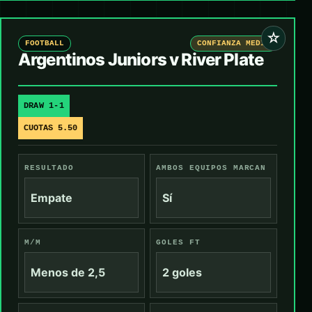
☆
FOOTBALL
CONFIANZA MEDIA
Argentinos Juniors v River Plate
DRAW 1-1
CUOTAS 5.50
RESULTADO
AMBOS EQUIPOS MARCAN
Empate
Sí
M/M
GOLES FT
Menos de 2,5
2 goles