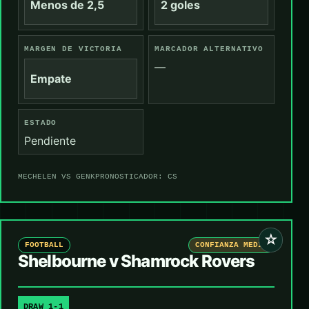
Menos de 2,5
2 goles
MARGEN DE VICTORIA
MARCADOR ALTERNATIVO
—
Empate
ESTADO
Pendiente
MECHELEN VS GENK
PRONOSTICADOR: CS
☆
FOOTBALL
CONFIANZA MEDIA
Shelbourne v Shamrock Rovers
DRAW 1-1