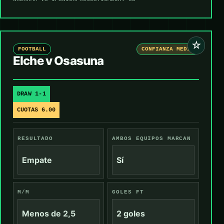
☆
FOOTBALL
CONFIANZA MEDIA
Elche v Osasuna
DRAW 1-1
CUOTAS 6.00
RESULTADO
AMBOS EQUIPOS MARCAN
Empate
Sí
M/M
GOLES FT
Menos de 2,5
2 goles