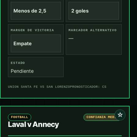
Menos de 2,5
2 goles
MARGEN DE VICTORIA
MARCADOR ALTERNATIVO
—
Empate
ESTADO
Pendiente
UNION SANTA FE VS SAN LORENZO
PRONOSTICADOR: CS
☆
FOOTBALL
CONFIANZA MEDIA
Laval v Annecy