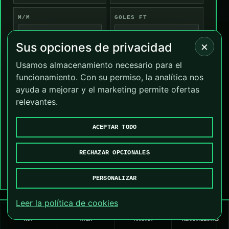
M/M
GOLES FT
Menos de 2,5
2 goles
×
Sus opciones de privacidad
Usamos almacenamiento necesario para el
MARGEN DE VICTORIA
MARCADOR ALTERNATIVO
funcionamiento. Con su permiso, la analítica nos
—
ayuda a mejorar y el marketing permite ofertas
Hapoel Ramat Gan
relevantes.
por 2 goles
ACEPTAR TODO
ESTADO
Pendiente
RECHAZAR OPCIONALES
HAPOEL RAMAT GAN VS MS KIRYAT YAM
PRONOSTICADOR: CS
PERSONALIZAR
Leer la política de cookies
🏠
←
🔥
🧮
HOY
AYER
MAÑANA
HERRAMIENTAS