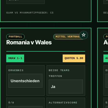
GUAM VS MYANMAR
TIPPGEBER: CS
BE
☆
FOOTBALL
MITTEL VERTRAUEN
F
Romania v Wales
A
DRAW 1-1
QUOTEN 5.80
A
ERGEBNIS
BEIDE TEAMS
E
TREFFEN
Unentschieden
Ja
Ü/U
ALTERNATIVSCORE
Ü