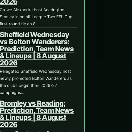
2026
Crewe Alexandra host Accrington
Stanley in an all-League Two EFL Cup
first-round tie on 8…
Sheffield Wednesday
vs Bolton Wanderers:
Prediction, Team News
& Lineups | 8 August
2026
Relegated Sheffield Wednesday host
newly promoted Bolton Wanderers as
the clubs begin their 2026-27
campaigns…
Bromley vs Reading:
Prediction, Team News
& Lineups | 8 August
2026