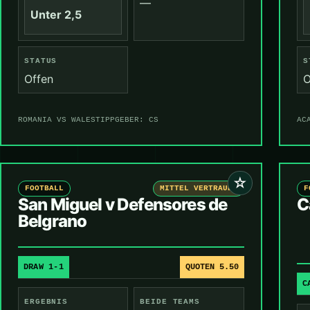
—
Unter 2,5
STATUS
S
Offen
O
ROMANIA VS WALES
TIPPGEBER: CS
AC
☆
FOOTBALL
MITTEL VERTRAUEN
F
San Miguel v Defensores de
C
Belgrano
DRAW 1-1
QUOTEN 5.50
C
ERGEBNIS
BEIDE TEAMS