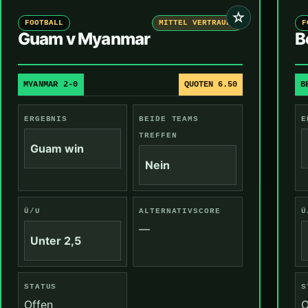
☆
FOOTBALL
MITTEL VERTRAUEN
F
Guam v Myanmar
B
MYANMAR 2-0
QUOTEN 6.50
B
ERGEBNIS
BEIDE TEAMS
E
TREFFEN
Guam win
Nein
Ü/U
ALTERNATIVSCORE
Ü
—
Unter 2,5
STATUS
S
Offen
O