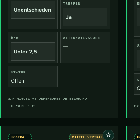
TREFFEN
E
Unentschieden
Ja
Ü/U
ALTERNATIVSCORE
—
Ü
Unter 2,5
STATUS
Offen
S
O
SAN MIGUEL VS DEFENSORES DE BELGRANO
TIPPGEBER: CS
CA
☆
FOOTBALL
MITTEL VERTRAUEN
F