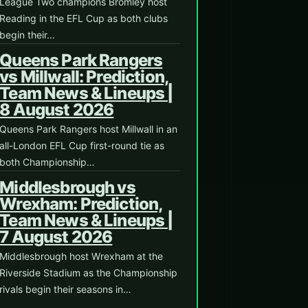
League Two champions Bromley host
Reading in the EFL Cup as both clubs
begin their…
Queens Park Rangers
vs Millwall: Prediction,
Team News & Lineups |
8 August 2026
Queens Park Rangers host Millwall in an
all-London EFL Cup first-round tie as
both Championship…
Middlesbrough vs
Wrexham: Prediction,
Team News & Lineups |
7 August 2026
Middlesbrough host Wrexham at the
Riverside Stadium as the Championship
rivals begin their seasons in…