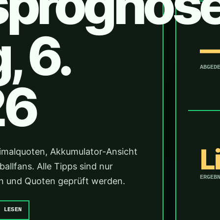
sprognos
 6.
ABGED
26
L
imalquoten, Akkumulator-Ansicht
llfans. Alle Tipps sind nur
ERGEB
änen und Quoten geprüft werden.
E LESEN