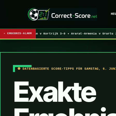
HE
26. • Club Brugge v Kortrijk 3-0 • Ararat-Armenia v Urartu 2-1
ERGEBNIS-ALARM
⚽ DATENBASIERTE SCORE-TIPPS FÜR SAMSTAG, 6. JUN
Exakte