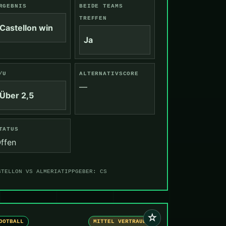
RGEBNIS
BEIDE TEAMS
TREFFEN
Castellon win
Ja
/U
ALTERNATIVSCORE
—
Über 2,5
TATUS
ffen
STELLON VS ALMERIA
TIPPGEBER: CS
☆
OOTBALL
MITTEL VERTRAUEN