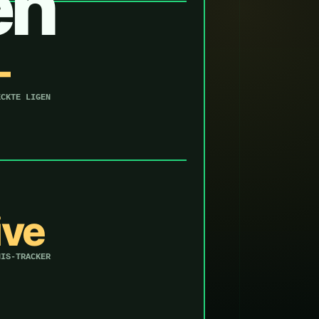
en
—
ECKTE LIGEN
ive
NIS-TRACKER