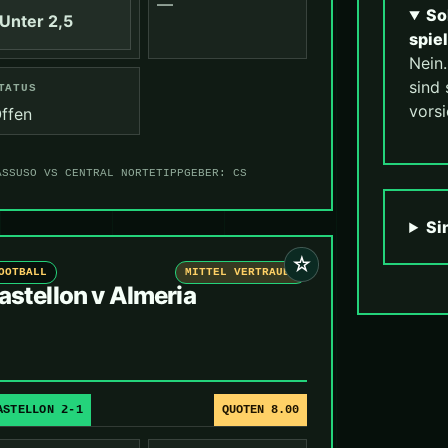
—
So
Unter 2,5
spie
Nein
sind 
TATUS
vorsi
ffen
ASSUSO VS CENTRAL NORTE
TIPPGEBER: CS
Si
☆
OOTBALL
MITTEL VERTRAUEN
astellon v Almeria
ASTELLON 2-1
QUOTEN 8.00