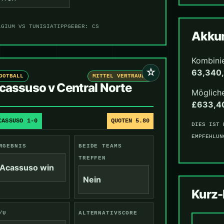
LGIUM VS TUNISIA
TIPPGEBER: CS
Akkum
Kombini
☆
63,340,
OOTBALL
MITTEL VERTRAUEN
cassuso v Central Norte
Mögliche
£633,4
CASSUSO 1-0
QUOTEN 5.80
DIES IST 
EMPFEHLUN
RGEBNIS
BEIDE TEAMS
TREFFEN
Acassuso win
Nein
Kurz
/U
ALTERNATIVSCORE