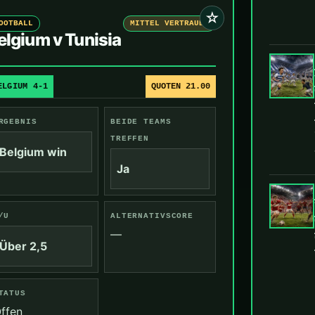
☆
OOTBALL
MITTEL VERTRAUEN
elgium v Tunisia
ELGIUM 4-1
QUOTEN 21.00
RGEBNIS
BEIDE TEAMS
TREFFEN
Belgium win
Ja
/U
ALTERNATIVSCORE
—
Über 2,5
TATUS
ffen