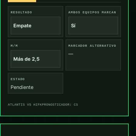
RESULTADO
AMBOS EQUIPOS MARCAN
Empate
Sí
M/M
MARCADOR ALTERNATIVO
—
Más de 2,5
ESTADO
Pendiente
ATLANTIS VS HIFK
PRONOSTICADOR: CS