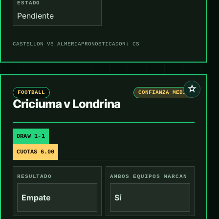
ESTADO
Pendiente
CASTELLON VS ALMERIA
PRONOSTICADOR: CS
☆
FOOTBALL
CONFIANZA MEDIA
Criciuma v Londrina
DRAW 1-1
CUOTAS 6.00
RESULTADO
AMBOS EQUIPOS MARCAN
Empate
Sí