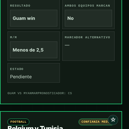
RESULTADO
AMBOS EQUIPOS MARCAN
Guam win
No
M/M
MARCADOR ALTERNATIVO
—
Menos de 2,5
ESTADO
Pendiente
GUAM VS MYANMAR
PRONOSTICADOR: CS
☆
FOOTBALL
CONFIANZA MEDIA
Belgium v Tunisia