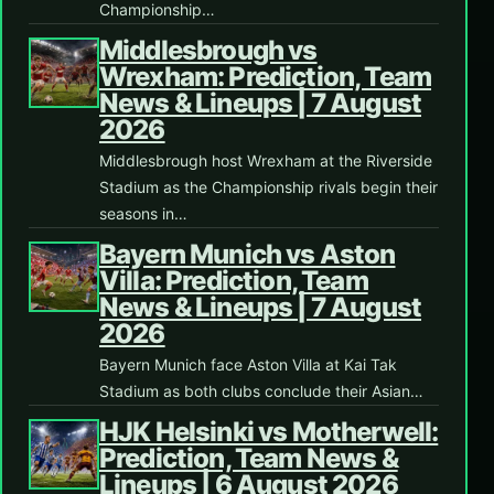
Championship…
Middlesbrough vs
Wrexham: Prediction, Team
News & Lineups | 7 August
2026
Middlesbrough host Wrexham at the Riverside
Stadium as the Championship rivals begin their
seasons in…
Bayern Munich vs Aston
Villa: Prediction, Team
News & Lineups | 7 August
2026
Bayern Munich face Aston Villa at Kai Tak
Stadium as both clubs conclude their Asian…
HJK Helsinki vs Motherwell:
Prediction, Team News &
Lineups | 6 August 2026