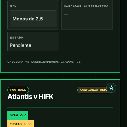
M/M
MARCADOR ALTERNATIVO
—
Menos de 2,5
ESTADO
Pendiente
CRICIUMA VS LONDRINA
PRONOSTICADOR: CS
☆
FOOTBALL
CONFIANZA MEDIA
Atlantis v HIFK
DRAW 2-2
CUOTAS 9.50