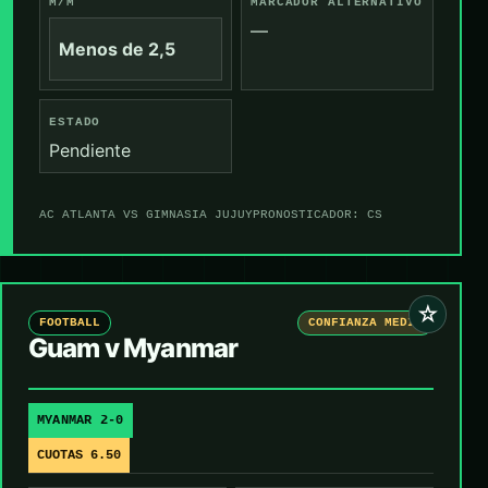
M/M
MARCADOR ALTERNATIVO
—
Menos de 2,5
ESTADO
Pendiente
AC ATLANTA VS GIMNASIA JUJUY
PRONOSTICADOR: CS
☆
FOOTBALL
CONFIANZA MEDIA
Guam v Myanmar
MYANMAR 2-0
CUOTAS 6.50