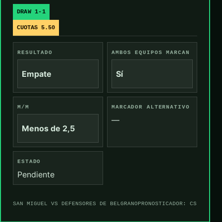
DRAW 1-1
CUOTAS 5.50
RESULTADO
AMBOS EQUIPOS MARCAN
Empate
Sí
M/M
MARCADOR ALTERNATIVO
—
Menos de 2,5
ESTADO
Pendiente
SAN MIGUEL VS DEFENSORES DE BELGRANO
PRONOSTICADOR: CS