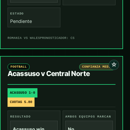
ESTADO
Pendiente
ROMANIA VS WALES
PRONOSTICADOR: CS
☆
FOOTBALL
CONFIANZA MEDIA
Acassuso v Central Norte
ACASSUSO 1-0
CUOTAS 5.80
RESULTADO
AMBOS EQUIPOS MARCAN
Acassuso win
No