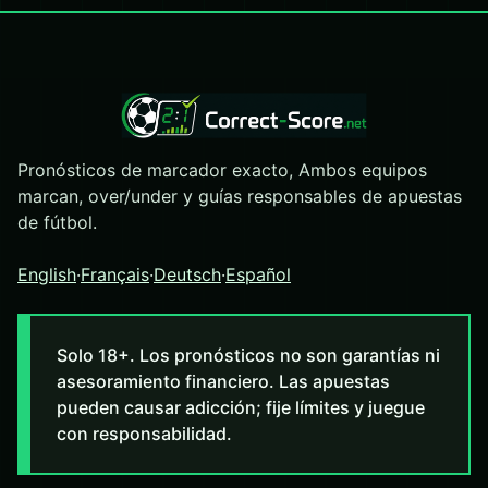
Pronósticos de marcador exacto, Ambos equipos
marcan, over/under y guías responsables de apuestas
de fútbol.
English
·
Français
·
Deutsch
·
Español
Solo 18+. Los pronósticos no son garantías ni
asesoramiento financiero. Las apuestas
pueden causar adicción; fije límites y juegue
con responsabilidad.