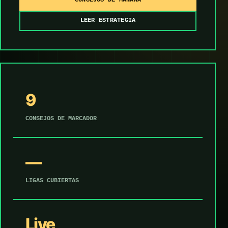
CONSEJOS DE MAÑANA
LEER ESTRATEGIA
9
CONSEJOS DE MARCADOR
—
LIGAS CUBIERTAS
Live