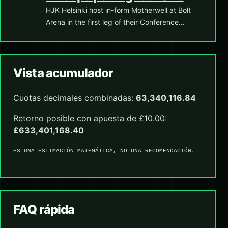
HJK Helsinki host in-form Motherwell at Bolt
Arena in the first leg of their Conference…
Vista acumulador
Cuotas decimales combinadas:
63,340,116.84
Retorno posible con apuesta de £10.00:
£633,401,168.40
ES UNA ESTIMACIÓN MATEMÁTICA, NO UNA RECOMENDACIÓN.
FAQ rápida