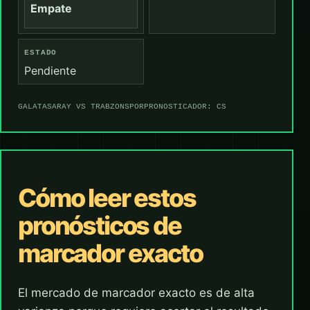
Empate
ESTADO
Pendiente
GALATASARAY VS TRABZONSPOR
PRONOSTICADOR: CS
Cómo leer estos
pronósticos de
marcador exacto
El mercado de marcador exacto es de alta