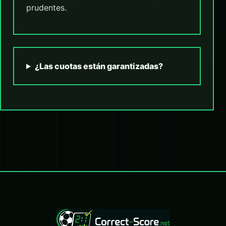
prudentes.
¿Las cuotas están garantizadas?