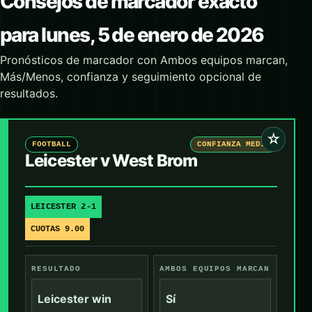
Consejos de marcador exacto
para lunes, 5 de enero de 2026
Pronósticos de marcador con Ambos equipos marcan,
Más/Menos, confianza y seguimiento opcional de
resultados.
☆
FOOTBALL
CONFIANZA MEDIA
Leicester v West Brom
LEICESTER 2-1
CUOTAS 9.00
RESULTADO
AMBOS EQUIPOS MARCAN
Leicester win
Sí