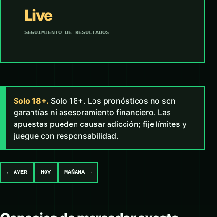
Live
SEGUIMIENTO DE RESULTADOS
Solo 18+.
Solo 18+. Los pronósticos no son
garantías ni asesoramiento financiero. Las
apuestas pueden causar adicción; fije límites y
juegue con responsabilidad.
← AYER
HOY
MAÑANA →