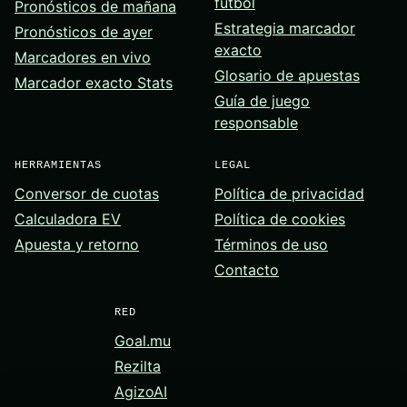
fútbol
Pronósticos de mañana
Estrategia marcador
Pronósticos de ayer
exacto
Marcadores en vivo
Glosario de apuestas
Marcador exacto Stats
Guía de juego
responsable
HERRAMIENTAS
LEGAL
Conversor de cuotas
Política de privacidad
Calculadora EV
Política de cookies
Apuesta y retorno
Términos de uso
Contacto
RED
Goal.mu
Rezilta
AgizoAI