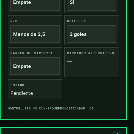
Empate
Sí
M/M
GOLES FT
Menos de 2,5
2 goles
MARGEN DE VICTORIA
MARCADOR ALTERNATIVO
—
Empate
ESTADO
Pendiente
MONTPELLIER VS DUNKERQUE
PRONOSTICADOR: CS